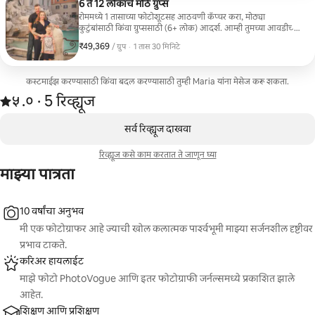
6 ते 12 लोकांचे मोठे ग्रुप्स
रोममध्ये 1 तासाच्या फोटोशूटसह आठवणी कॅप्चर करा, मोठ्या
कुटुंबांसाठी किंवा ग्रुप्ससाठी (6+ लोक) आदर्श. आम्ही तुमच्या आवडीच्या
एका प्रसिद्ध लोकेशनचा शोध घेऊ, जसे की कोलोसियम, ट्रेव्ही फाऊंटेन
₹49,369
₹49,369, प्रति ग्रुप
,
/ ग्रुप
·
1 तास 30 मिनिटे
किंवा स्पॅनिश स्टेप्स.
कस्टमाईझ करण्यासाठी किंवा बदल करण्यासाठी तुम्ही Maria यांना मेसेज करू शकता.
5 रिव्ह्यूजमधून 5 पैकी ५.० स्टार्स रेटिंग आहे
५.०
·
5 रिव्ह्यूज
,
0 पैकी 0 आयटम्स दाखवत आहेत
सर्व रिव्ह्यूज दाखवा
रिव्ह्यूज कसे काम करतात ते जाणून घ्या
माझ्या पात्रता
10 वर्षांचा अनुभव
मी एक फोटोग्राफर आहे ज्याची खोल कलात्मक पार्श्वभूमी माझ्या सर्जनशील दृष्टीवर
प्रभाव टाकते.
करिअर हायलाईट
माझे फोटो PhotoVogue आणि इतर फोटोग्राफी जर्नल्समध्ये प्रकाशित झाले
आहेत.
शिक्षण आणि प्रशिक्षण