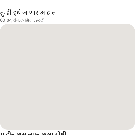
तुम्ही इथे जाणार आहात
00184, रोम, लाझिओ, इटली
माहीत असाव्यात अशा गोष्टी