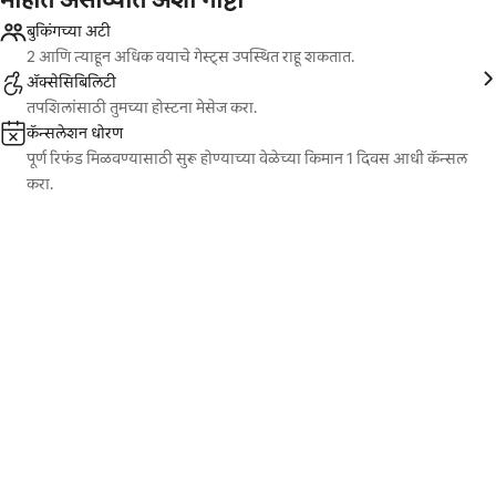
बुकिंगच्या अटी
2 आणि त्याहून अधिक वयाचे गेस्ट्स उपस्थित राहू शकतात.
ॲक्सेसिबिलिटी
तपशिलांसाठी तुमच्या होस्टना मेसेज करा.
कॅन्सलेशन धोरण
पूर्ण रिफंड मिळवण्यासाठी सुरू होण्याच्या वेळेच्या किमान 1 दिवस आधी कॅन्सल
करा.