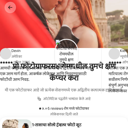
कंटेंटवर
जा
Devin
Kief
अमेरिका
न्यूयॉर्
·
एप्रिल 2026
·
ऑगस
प्रो फोटोग्राफरसह रोममधील तुमचे क्षण
,
,
आमची कौटुंबिक शूट आमची अविस्मरणीय ट्रिप कॅप्चर करण्याचा
मारिया एक उत
एक उत्तम मार्ग होता. आकर्षक लोकेशन आणि निवडण्यासाठी
मारियाला रो
कॅप्चर करा
फोटोंची उत्तम निवड.
सर्वोत्तम नि
संपूर्ण अनुभव
मी एक फोटोग्राफर आहे जो प्रत्येक सेशनमध्ये एक अद्वितीय कलात्मक दृष्टी आणतो.
लोकेशन्सवर 
महत्त्वाचे म्
ऑटोमॅटिक पद्धतीने भाषांतर केले आहे
देण्यासाठी मा
अनुभवाबद्दल
५.०
·
5 reviews
·
रोम मध्ये फोटोग्राफर
,
,
लोकेशनवर दिली जाते
1-तासाचा सोलो ट्रॅव्हलर फोटो शूट