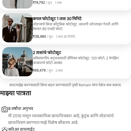
₹19,792
₹19,792, प्रति ग्रुप
,
/ ग्रुप
·
1 तास
कपल फोटोशूट 1 तास 30 मिनिटे
जोडप्याचे किंवा कौटुंबिक फोटोशूट. खाजगी ऑनलाइन गॅलरी आणि
किमान 80 एचडी फोटो.
₹38,484
₹38,484, प्रति ग्रुप
,
/ ग्रुप
·
1 तास 30 मिनिटे
2 तासांचे फोटोशूट
अविस्मरणीय अनुभवासाठी प्रीमियम फोटोशूट. 120 फोटो, 2 मॅगझिन
आकाराचे फोटो अल्बम.
₹49,479
₹49,479, प्रति ग्रुप
,
/ ग्रुप
·
2 तास
कस्टमाईझ करण्यासाठी किंवा बदल करण्यासाठी तुम्ही Romain यांना मेसेज करू शकता.
माझ्या पात्रता
8 वर्षांचा अनुभव
मी 2016 पासून व्यावसायिक छायाचित्रकार आहे, कुटुंब आणि जोडप्यांचे
छायाचित्रण करण्यात माझे विशेष कौशल्य आहे.
करिअर हायलाईट