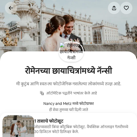
कंटेंटवर
जा
रोमेनच्या छायाचित्रांमध्ये नॅन्सी
मी कुटुंब आणि स्वतःला फोटोजेनिक नसलेल्या लोकांमध्ये तज्ज्ञ आहे.
ऑटोमॅटिक पद्धतीने भाषांतर केले आहे
Nancy and Metz मध्ये फोटोग्राफर
ही सेवा तुमच्या घरी दिली जाते
1 तासाचे फोटोशूट
जोडप्यासाठी किंवा कौटुंबिक फोटोशूट. वैयक्तिक ऑनलाइन गॅलरीमध्ये
30 डिजिटल फोटो डिलिव्हर केले.