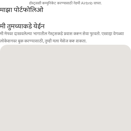
होस्ट्सशी कम्युनिकेट करण्यासाठी नेहमी Airbnb वापरा.
माझा पोर्टफोलिओ
मी तुमच्याकडे येईन
मी मॅपवर दाखवलेल्या भागातील गेस्ट्सकडे प्रवास करून सेवा पुरवतो. एखाद्या वेगळ्या
लोकेशनवर बुक करण्यासाठी, तुम्ही मला मेसेज करू शकता.