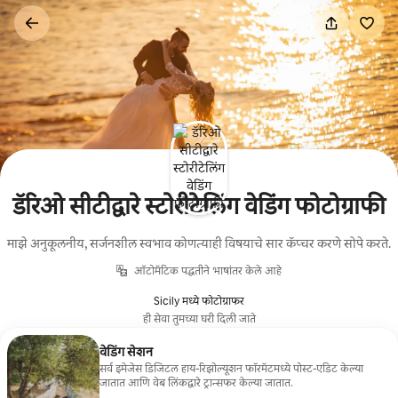
कंटेंटवर
जा
डॅरिओ सीटीद्वारे स्टोरीटेलिंग वेडिंग फोटोग्राफी
माझे अनुकूलनीय, सर्जनशील स्वभाव कोणत्याही विषयाचे सार कॅप्चर करणे सोपे करते.
ऑटोमॅटिक पद्धतीने भाषांतर केले आहे
Sicily मध्ये फोटोग्राफर
ही सेवा तुमच्या घरी दिली जाते
वेडिंग सेशन
सर्व इमेजेस डिजिटल हाय-रिझोल्यूशन फॉरमॅटमध्ये पोस्ट-एडिट केल्या
जातात आणि वेब लिंकद्वारे ट्रान्सफर केल्या जातात.