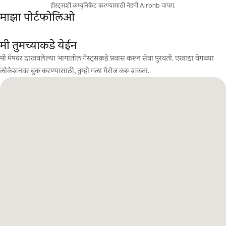
होस्ट्सशी कम्युनिकेट करण्यासाठी नेहमी Airbnb वापरा.
माझा पोर्टफोलिओ
मी तुमच्याकडे येईन
मी मॅपवर दाखवलेल्या भागातील गेस्ट्सकडे प्रवास करून सेवा पुरवतो. एखाद्या वेगळ्या
लोकेशनवर बुक करण्यासाठी, तुम्ही मला मेसेज करू शकता.