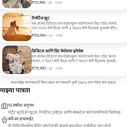
₹131,995
₹131,995, प्रति ग्रुप
,
/ ग्रुप
·
4 तास
रिपोर्टेज शूट
सर्व इमेजेस डिजिटल हाय-रिझोल्यूशन फॉरमॅटमध्ये पोस्ट-एडिट केलेले,
100 10x15 सेमी प्रिंट्स आणि 3 18x24 सेमी प्रिंट्ससह यूएसबी वेडिंग
बॉक्समध्ये डिलिव्हर केलेले संपूर्ण रिपोर्टेज फोटोशूट.
₹153,994
₹153,994, प्रति ग्रुप
,
/ ग्रुप
·
4 तास
डिजिटल आणि प्रिंट केलेल्या इमेजेस
सर्व इमेजेस डिजिटल हाय-रिझोल्यूशन फॉरमॅटमध्ये पोस्ट-एडिट केल्या
जातात, 3 15x21 सेमी प्रिंट्स आणि 5 18x24 सेमी प्रिंट्ससह यूएसबी
वेडिंग बॉक्समध्ये डिलिव्हर केल्या जातात, तसेच कोणत्याही आकाराचा
₹175,993
₹175,993, प्रति ग्रुप
,
/ ग्रुप
·
4 तास
कॅनव्हास किंवा पीव्हीसी फोम बोर्ड दिला जातो.
कस्टमाईझ करण्यासाठी किंवा बदल करण्यासाठी तुम्ही Dario यांना मेसेज करू शकता.
माझ्या पात्रता
10 वर्षांचा अनुभव
पोर्ट्रेट स्टुडिओ शूट्स, रिपोर्टेज, इव्हेंट्स आणि बॅकस्टेज फोटोग्राफीमध्ये विशेषज्ञ.
करिअर हायलाईट
मी सिसिलीमधील वेडिंग फोटोग्राफी कंपनी वाइल्डेस्ट हार्मनीचा भाग होतो.