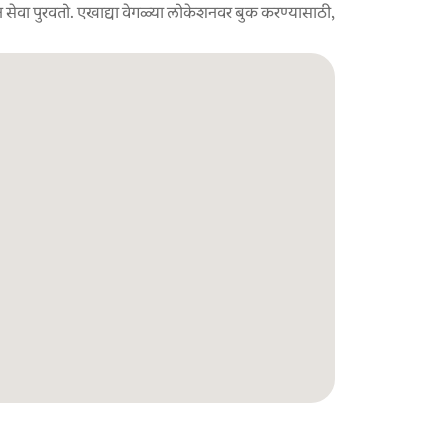
 सेवा पुरवतो. एखाद्या वेगळ्या लोकेशनवर बुक करण्यासाठी,