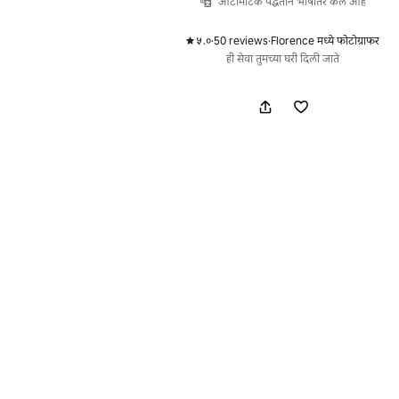
ऑटोमॅटिक पद्धतीने भाषांतर केले आहे
५.०
·
50 reviews
·
Florence मध्ये फोटोग्राफर
,
,
ही सेवा तुमच्या घरी दिली जाते