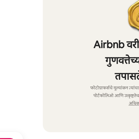
Airbnb वरील
गुणवत्तेच
तपासल
फोटोग्राफर्सचे मूल्यांकन त्या
पोर्टफोलिओ आणि उत्कृष्टतेच
अधिक 