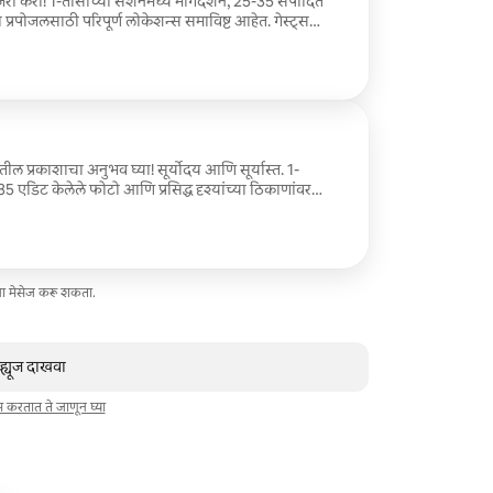
साजरा करा! 1-तासाच्या सेशनमध्ये मार्गदर्शन, 25-35 संपादित
प्रपोजलसाठी परिपूर्ण लोकेशन्स समाविष्ट आहेत. गेस्ट्स
रणीय क्षण निर्माण होतात. जास्तीत जास्त 2 पाहुणे समाविष्ट;
िशेष विनंत्यांसाठी (वेळ, ठिकाणे इ.) मला मेसेज करा.
तील प्रकाशाचा अनुभव घ्या! सूर्योदय आणि सूर्यास्त. 1-
 एडिट केलेले फोटो आणि प्रसिद्ध दृश्यांच्या ठिकाणांवर
ट्सना सिनेमॅटिक, वातावरणीय गुणवत्ता आवडते. जोडप्यांसाठी,
ग्रुप्ससाठी (3 पर्यंत गेस्ट्स) योग्य. अतिरिक्त गेस्ट्स?
ना मेसेज करू शकता.
व्ह्यूज दाखवा
ाम करतात ते जाणून घ्या