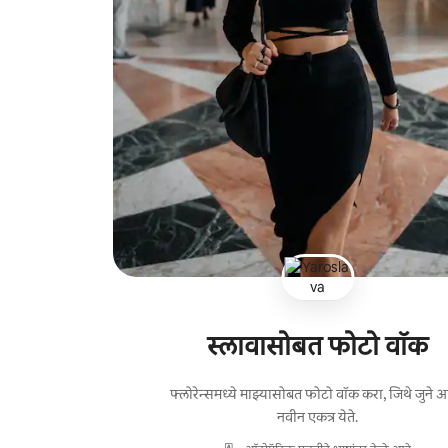
स्लावासोबत फोटो वॉक
फ्लोरेन्समध्ये माझ्यासोबत फोटो वॉक करा, जिथे जुने
नवीन एकत्र येते.