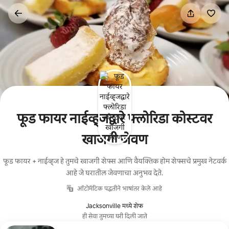
कंटेंटवर
जा
फूड फायर नाईव्ह्जद्वारे फ्लोरिडा कोस्टवर
खाजगी जेवण
फूड फायर + नाईव्ह्ज हे तुमचे खाजगी शेफ्स आणि वैयक्तिक होम शेफ्सचे प्रमुख नेटवर्क
आहे जे घरातील जेवणाचा अनुभव देते.
ऑटोमॅटिक पद्धतीने भाषांतर केले आहे
Jacksonville मध्ये शेफ
ही सेवा तुमच्या घरी दिली जाते