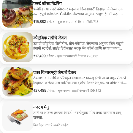
फर्स्ट कोस्ट गॅदरिंग
फ्लोरिडाच्या फर्स्ट कोस्टवर सहज मनोरंजनासाठी डिझाइन केलेला एक
उत्साहपूर्ण कॉकटेल-शैलीतील जेवणाचा अनुभव. पाहुणे हंगामी लहान
प्लेट्स, उत्साहवर्धक बाइट्स आणि शेफने तयार केलेल्या डिशेसच्या
₹15,882
₹15,882 प्रति गेस्ट
/ गेस्ट
·
बुक करण्यासाठी किमान ₹63,718
निवडक संचाचा आनंद घेतात, जे गप्पा मारण्यासाठी आणि शेअर
बुक करण्यासाठी किमान ₹63,718
करण्यासाठी डिझाइन केलेले आहेत. बीच हाऊस गॅदरिंग्ज, वाढदिवसाच्या
सेलिब्रेशन्स आणि पाण्यावर किंवा गोल्फ कोर्सवर दिवस घालवल्यानंतर
मित्रांना होस्ट करून आरामशीर संध्याकाळ घालवण्यासाठी परिपूर्ण.
कौटुंबिक रात्रीचे जेवण
उत्सवी कौटुंबिक शैलीतील, तीन-कोर्सचा, जेवणाचा अनुभव जिथे पाहुणे
हंगामी स्टार्टर्स, साईड डिशेससह भरपूर मेन कोर्स आणि संध्याकाळचा
समारोप करण्यासाठी मिष्टान्न असलेल्या मोठ्या प्लॅटर्सभोवती एकत्र येतात,
₹17,499
₹17,499 प्रति गेस्ट
/ गेस्ट
·
बुक करण्यासाठी किमान ₹76,081
ज्यामुळे शेअर करण्यासाठी डिझाइन केलेला एक उत्साही आणि भरपूर
बुक करण्यासाठी किमान ₹76,081
पदार्थांचा टेबल तयार होतो. गोल्फ ट्रिप डिनर, सुट्टीतील मेळावे आणि उत्तम
खाद्यपदार्थ आणि चांगल्या संगतीला प्राधान्य असलेल्या साजरी करण्याच्या
कार्यक्रमांसाठी परिपूर्ण.
एका किनारपट्टी शेफचे टेबल
टेबलाभोवती अधिक परिष्कृत संध्याकाळ घालवू इच्छिणाऱ्या पाहुण्यांसाठी
डिझाइन केलेला पाच-कोर्सचा उच्च दर्जाचा डिनर अनुभव. या प्रोग्रेशनमध्ये
स्टार्टर, सूप, सॅलड, एन्ट्रे आणि डेझर्टचा समावेश आहे, ज्यामध्ये हंगामी
₹27,485
₹27,485 प्रति गेस्ट
/ गेस्ट
·
बुक करण्यासाठी किमान ₹109,842
सीफूड, किनारपट्टीची उत्पादने आणि विचारपूर्वक तंत्र यांना प्राधान्य दिले
बुक करण्यासाठी किमान ₹109,842
आहे. महत्त्वाच्या घटनांच्या साजरी करण्यासाठी, एक्झिक्युटिव्ह डिनरसाठी
आणि जॅक्सनविलमध्ये शेफच्या नेतृत्वाखाली संस्मरणीय जेवणाचा अनुभव
घेऊ इच्छिणाऱ्या पाहुण्यांसाठी परिपूर्ण.
कस्टम मेनू
तुम्ही या शेफला तुमच्या आवडी-निवडींनुसार मील तयार करण्यास सांगू
शकता.
विनंतीनुसार भाडे ठरवले जाईल