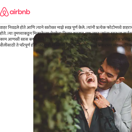
कंटेंटवर
Marielle
जा
अमेरिका
·
मार्च 2026
,
मेक्सिको सिटीमध्ये व्यावसायिक फोटोजसाठी मी फेडेरिकोची 100% शिफारस करतो. मी मा
शहर निवडले होते आणि त्याने खरोखर माझे स्वप्न पूर्ण केले. त्यांनी प्रत्येक फोटोमध्ये शहरा
होते. त्या तुमच्याकडून मिळालेल्या प्रेरणेचा विचार करतात, पण त्यात त्यांचा स्वतःचा सर्ज
काम आणखी खास बनते. तिने शिफारस केलेले लोकेशन अप्रतिम होते, त्यात अनेक प्रसिद्ध
शैलीसाठी ते परिपूर्ण होते. जर तुम्ही मेक्सिको सिटीमध्ये कोणत्याही प्रकारच्या व्याव
फेडेरिको हा नक्कीच सर्वोत्तम पर्याय आहे.