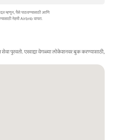
त मदत म्हणून, पैसे पाठवण्यासाठी आणि
ण्यासाठी नेहमी Airbnb वापरा.
 सेवा पुरवतो. एखाद्या वेगळ्या लोकेशनवर बुक करण्यासाठी,