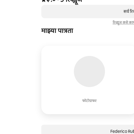
,
0 पैकी 0 आयटम्स दाखवत आहेत
सर्व रि
रिव्ह्यूज कसे क
माझ्या पात्रता
फोटोग्राफर
Federico Rubé