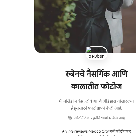
रुबेनचे नैसर्गिक आणि
कालातीत फोटोज
मी मर्सिडीज बेंझ, लोवे आणि अ‍ॅडिडास यांसारख्या
ब्रँड्ससाठी फोटोग्राफी केली आहे.
ऑटोमॅटिक पद्धतीने भाषांतर केले आहे
५.०
·
9 reviews
·
Mexico City मध्ये फोटोग्राफर
,
,