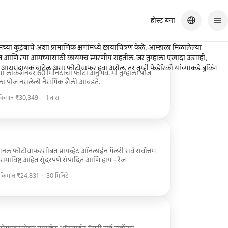
होस्ट बना
े आणि त्यांनी आम्हाला संपूर्ण वेळ खूप आरामदायक वाटू दिले. त्यांनी आम्हाला काही
 कुटुंबाचे अशा प्रामाणिक क्षणांमध्ये छायाचित्रण केले. आम्हाला मिळालेल्या
 आमच्यासाठी कायमच स्मरणीय राहतील. जर तुम्हाला एखादा उत्साही,
 आरामदायक वाटेल असा फोटोग्राफर हवा असेल, तर तुम्ही फेडेरिको यांच्याकडे बुकिंग
्या लोकेशनवर 60 मिनिटांचा फोटो अनुभव. मी तुम्हाला पोज
ला पोज नसलेली नैसर्गिक शैली आवडते.
 किमान ₹30,349
·
1 तास
 किमान ₹30,349
्रायव्हेट ऑनलाईन गॅलरी सर्व सर्वोत्तम
टोज समाविष्ट आहेत सुंदरपणे संपादित आणि हाय - रेज
 किमान ₹24,831
·
30 मिनिटे
 किमान ₹24,831