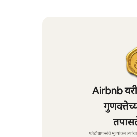
Airbnb वरील
गुणवत्तेच
तपासल
फोटोग्राफर्सचे मूल्यांकन त्या