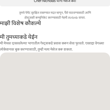
Chef Nicholas यांना मेसेज करा
तुमचे पेमेंट सुरक्षित राखण्यात मदत म्हणून, पैसे पाठवण्यासाठी आणि
होस्ट्सशी कम्युनिकेट करण्यासाठी नेहमी Airbnb वापरा.
माझी विशेष कौशल्ये
मी तुमच्याकडे येईन
मी मॅपवर दाखवलेल्या भागातील गेस्ट्सकडे प्रवास करून सेवा पुरवतो. एखाद्या वेगळ्या
लोकेशनवर बुक करण्यासाठी, तुम्ही मला मेसेज करू शकता.