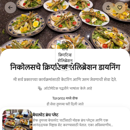
कंटेंटवर
जा
निकोलसचे क्रिएटिव्ह सेलिब्रेशन डायनिंग
मी सर्व प्रकारच्या कार्यक्रमांसाठी केटरिंग आणि उत्तम जेवणाची सेवा देते.
ऑटोमॅटिक पद्धतीने भाषांतर केले आहे
Toronto मध्ये शेफ
ही सेवा तुमच्या घरी दिली जाते
बॅचलरेट ब्रंच प्लेट
शेफ तुमच्या बॅचलरेट पार्टीसाठी मोहक ब्रंच प्लेट्स आणि एक
आनंददायक मिष्टान्न सेट करण्यासाठी येतात. एका अविस्मरणीय
सेलिब्रेशनसाठी परिपूर्ण!