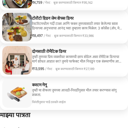
₹4,759
₹4,759 प्रति गेस्ट
/ गेस्ट
·
बुक करण्यासाठी किमान ₹95,162
बुक करण्यासाठी किमान ₹95,162
टोरोंटो हिडन जेम शेफ्स डिनर
रेस्टॉरंटमधील गर्दी टाळा आणि फक्त तुमच्यासाठी तयार केलेल्या खास
डिनरच्या अनुभवाचा आनंद घ्या! तुम्हाला काय मिळेल: 3 कोर्सेस (ॲप, मेन,
डिझर्ट), प्रोफेशनल शेफ सेवा, रेस्टॉरंट स्टाईल प्लेटिंग. डेट नाईट्स,
₹8,497
₹8,497 प्रति गेस्ट
/ गेस्ट
·
बुक करण्यासाठी किमान ₹33,986
वाढदिवस आणि छोट्या मेळाव्यांसाठी परिपूर्ण.
बुक करण्यासाठी किमान ₹33,986
दोनसाठी रोमँटिक डिनर
तुम्ही तुमच्या प्रिय व्यक्तीवर कायमची छाप सोडेल असा रोमँटिक डिनरचा
मार्ग शोधत आहात का? तुमचे परफेक्ट मील निवडून एक संस्मरणीय आणि
जिव्हाळ्याची संध्याकाळ तयार करा.
₹13,595
₹13,595 प्रति गेस्ट
/ गेस्ट
·
बुक करण्यासाठी किमान ₹27,189
बुक करण्यासाठी किमान ₹27,189
कस्टम मेनू
तुम्ही या शेफला तुमच्या आवडी-निवडींनुसार मील तयार करण्यास सांगू
शकता.
विनंतीनुसार भाडे ठरवले जाईल
माझ्या पात्रता