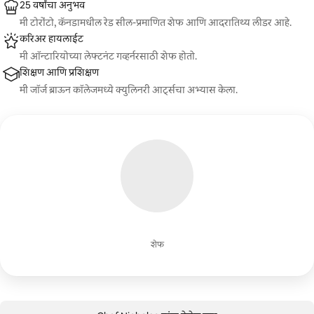
25 वर्षांचा अनुभव
मी टोरोंटो, कॅनडामधील रेड सील-प्रमाणित शेफ आणि आदरातिथ्य लीडर आहे.
करिअर हायलाईट
मी ऑन्टारियोच्या लेफ्टनंट गव्हर्नरसाठी शेफ होतो.
शिक्षण आणि प्रशिक्षण
मी जॉर्ज ब्राऊन कॉलेजमध्ये क्युलिनरी आर्ट्सचा अभ्यास केला.
शेफ