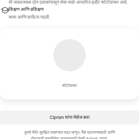
मी जवळजवळ दोन दशकांपासून लेक ताहो-आधारित इव्हेंट फोटोग्राफर आहे.
शिक्षण आणि प्रशिक्षण
कला आणि साहित्य पदवी.
फोटोग्राफर
Ciprian यांना मेसेज करा
तुमचे पेमेंट सुरक्षित राखण्यात मदत म्हणून, पैसे पाठवण्यासाठी आणि
होस्ट्सशी कम्युनिकेट करण्यासाठी नेहमी Airbnb वापरा.