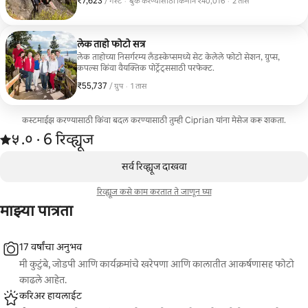
₹7,623
₹7,623 प्रति गेस्ट
,
/ गेस्ट
·
बुक करण्यासाठी किमान ₹40,016
·
2 तास
वेगळे होते. या व्यतिरिक्त, आमची संपूर्ण गॅलरी 24 तासांच्या
बुक करण्यासाठी किमान ₹40,016
आत परत मिळा
दुर्मिळ आहे. तुम्ही लेक ताहो भागात असाल तर मी त्यांची पुरेशी
लेक ताहो फोटो सत्र
शिफारस करू 
लेक ताहोच्या निसर्गरम्य लँडस्केप्समध्ये सेट केलेले फोटो सेशन, ग्रुप्स,
कोणताही प्रश्
कपल्स किंवा वैयक्तिक पोर्ट्रेट्ससाठी परफेक्ट.
🤍 अमांडा
₹55,737
₹55,737, प्रति ग्रुप
,
/ ग्रुप
·
1 तास
कस्टमाईझ करण्यासाठी किंवा बदल करण्यासाठी तुम्ही Ciprian यांना मेसेज करू शकता.
6 रिव्ह्यूजमधून 5 पैकी ५.० स्टार्स रेटिंग आहे
५.०
·
6 रिव्ह्यूज
,
0 पैकी 0 आयटम्स दाखवत आहेत
सर्व रिव्ह्यूज दाखवा
रिव्ह्यूज कसे काम करतात ते जाणून घ्या
माझ्या पात्रता
17 वर्षांचा अनुभव
मी कुटुंबे, जोडपी आणि कार्यक्रमांचे खरेपणा आणि कालातीत आकर्षणासह फोटो
काढले आहेत.
करिअर हायलाईट