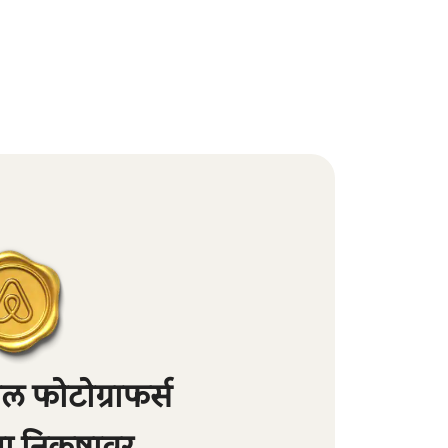
 फोटोग्राफर्स
्या निकषावर