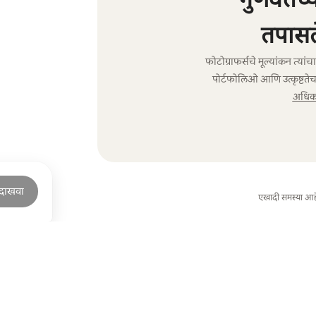
तपासल
फोटोग्राफर्सचे मूल्यांकन त्या
पोर्टफोलिओ आणि उत्कृष्टतेच
अधिक 
 दाखवा
एखादी समस्या आह