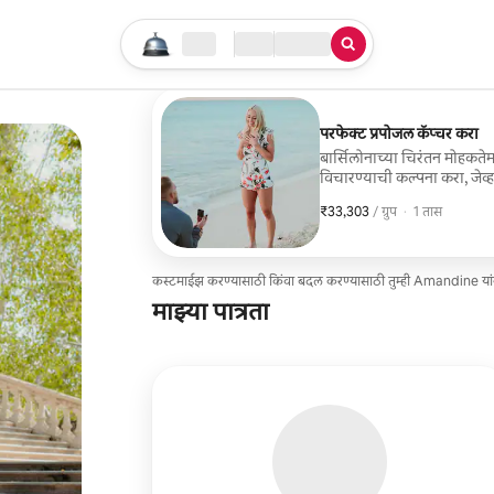
तुमचा सर्च सुरू करा
लोकेशन
चेक इन / चेक आऊट
सेवेचा प्रकार
परफेक्ट प्रपोजल कॅप्चर करा
बार्सिलोनाच्या चिरंतन मोहकतेमध्
विचारण्याची कल्पना करा, जेव्ह
₹33,303
₹33,303, प्रति ग्रुप
,
/ ग्रुप
·
1 तास
कस्टमाईझ करण्यासाठी किंवा बदल करण्यासाठी तुम्ही Amandine यां
माझ्या पात्रता