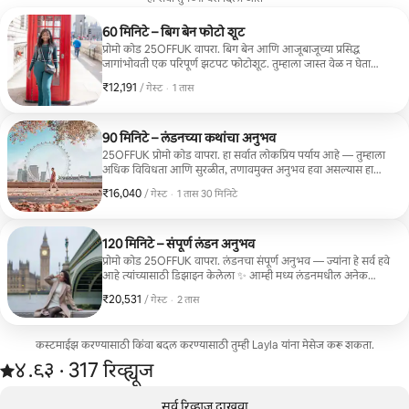
60 मिनिटे – बिग बेन फोटो शूट
प्रोमो कोड 25OFFUK वापरा. बिग बेन आणि आजूबाजूच्या प्रसिद्ध
जागांभोवती एक परिपूर्ण झटपट फोटोशूट. तुम्हाला जास्त वेळ न घेता
लंडनमधील सुंदर आठवणी कॅप्चर करण्यासाठी एक साधे आणि कार्यक्षम
₹12,191
₹12,191 प्रति गेस्ट
,
/ गेस्ट
·
1 तास
सेशन हवे असल्यास हे आदर्श आहे. समाविष्ट * 60-मिनिटांचा फोटोशूट *
30+ सुंदरपणे संपादित, उच्च-रिझोल्यूशन फोटोंची निवडक गॅलरी * 72
तासांच्या आत डिलिव्हर केले विनंती केल्यास मूळ इमेजेस उपलब्ध आहेत.
90 मिनिटे – लंडनच्या कथांचा अनुभव
25OFFUK प्रोमो कोड वापरा. हा सर्वात लोकप्रिय पर्याय आहे — तुम्हाला
अधिक विविधता आणि सुरळीत, तणावमुक्त अनुभव हवा असल्यास हा
पर्याय परिपूर्ण आहे आपण बिग बेनच्या आसपासच्या विस्तृत भागाची सफर
₹16,040
₹16,040 प्रति गेस्ट
,
/ गेस्ट
·
1 तास 30 मिनिटे
करू, प्रसिद्ध लँडमार्क्स आणि लपलेल्या कोपऱ्यांचे मिश्रण कॅप्चर करू,
नैसर्गिकरित्या फिरण्यासाठी आणि प्रक्रियेचा आनंद घेण्यासाठी अधिक वेळ
मिळेल. समाविष्ट * 90 मिनिटांचा फोटोशूट * 50+ सुंदरपणे संपादित, उच्च-
रिझोल्यूशन फोटोंची निवडक गॅलरी * एक पोशाख बदल समाविष्ट * 72
120 मिनिटे – संपूर्ण लंडन अनुभव
तासांच्या आत डिलिव्हरी विनंती केल्यास मूळ प्रतिमा उपलब्ध.
प्रोमो कोड 25OFFUK वापरा. लंडनचा संपूर्ण अनुभव — ज्यांना हे सर्व हवे
आहे त्यांच्यासाठी डिझाइन केलेला ✨ आम्ही मध्य लंडनमधील अनेक
प्रसिद्ध ठिकाणांचा शोध घेऊ आणि तुमच्या प्रवासाची कथा खरोखरच
₹20,531
₹20,531 प्रति गेस्ट
,
/ गेस्ट
·
2 तास
सांगणारे अनेक प्रकारचे आणि वैविध्यपूर्ण फोटो तयार करू. समाविष्ट *
120 मिनिटांचा फोटोशूट * 80+ संपादित फोटो * 24 तासांच्या आत
प्राधान्य डिलिव्हरी * 1-3 पोशाख बदल * लहान कॅफे ब्रेक * अधिक
कस्टमाईझ करण्यासाठी किंवा बदल करण्यासाठी तुम्ही Layla यांना मेसेज करू शकता.
लोकेशन्स आणि शॉट्स विनंती केल्यास मूळ इमेजेस उपलब्ध आहेत. अर्ली
317 रिव्ह्यूजमधून 5 पैकी ४.९३ स्टार्स रेटिंग आहे
बर्ड: 2 आठवडे आधी बुक करा आणि 20% सवलत मिळवा.
४.९३
·
317 रिव्ह्यूज
,
0 पैकी 0 आयटम्स दाखवत आहेत
सर्व रिव्ह्यूज दाखवा