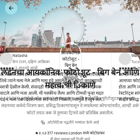
कंटेंटवर
जा
Natasha
Walt
केप टाउन, दक्षिण आफ्रिका
Tucs
·
3 आठवडे आधी
·
3 आ
लंडनचा आयकॉनिक फोटोशूट - बिग बेन आणि
,
,
अॅलेक्स उत्तम होता आणि मला ज्या सर्व ठिकाणी शूट करायचे होते
आम्ही “लंडन इ
तिथे त्याने मला नेले आणि मला हवे असलेले सर्व फोटो काढण्याची
आमच्या फोटोशूटमध्य
महत्त्वाची ठिकाणे
खात्री देखील केली. संवादही चांगला होता. मला खूप आरामदायक
होता आणि त्
वाटले आणि मजा आली. मी नक्कीच लैला आणि टीमची पुन्हा मदत
रेस्टॉरंट्स सांगण्यास
25OFFUK प्रोमो कोड वापरा. आरामदायक आणि मार्गदर्शित फोटोशूटसह तुमच्या
घेईन. मला एक दिवसानंतर सर्व फोटो मिळाले, त्यामुळे हे खूप जलद
सर्वात प्रसिद
झाले. खूप खूप धन्यवाद!
लंडनच्या कथेचे चित्रण करा. प्रसिद्ध ठिकाणांपासून ते लपलेल्या कोपऱ्यांपर्यंत, आम्ही असे
फोटो तयार करू जे तुमच्या ट्रिपचे खरे प्रतिबिंब असतील.
ऑटोमॅटिक पद्धतीने भाषांतर केले आहे
४.९३
·
317 reviews
·
London मध्ये फोटोग्राफर
,
,
ही सेवा तुमच्या घरी दिली जाते