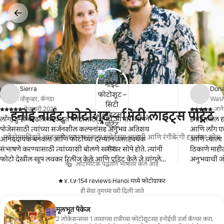
कंटेंटवर
जा
Sierra
Dona
व्हँकुव्हर, कॅनडा
Washi
·
फेब्रुवारी 2026
·
जान
हनोई नाईट फोटोशूट – सिटी लाइट्स पोर्ट्रेट
,
,
लाँग, तुम्ही काढलेल्या अद्भुत फोटोंसाठी तुमचे आभार! लाँगने
हनोईमधील ह
पोजेससाठी त्यांच्या सर्जनशील कल्पनांसह अनुभव अतिशय
आणि लाँग एक 
फोटोग्राफीद्वारे आठवणी तयार करताना हनोईच्या धाडसी आणि रंगीबेरंगी दृश्यांचा शोध
आनंददायक बनवला आणि फोटोंच्या दरम्यान उत्साहवर्धक
आणि त्याला ओ
घ्या.
संभाषणे करण्यासाठी त्यांच्याशी बोलणे खरोखर सोपे होते. त्यांनी
ठिकाणे माहीत
फोटो देखील खूप लवकर रिलीज केले आणि एडिट केले जे चांगले
अनुभवाची ज
ऑटोमॅटिक पद्धतीने भाषांतर केले आहे
होते!
फोटो शेअर क
करण्यासाठी 
४.९५
·
154 reviews
·
Hanoi मध्ये फोटोग्राफर
,
,
ही सेवा तुमच्या घरी दिली जाते
मूलभूत पॅकेज
2 लोकेशन्सवर 1 तासाच्या रात्रीच्या फोटोशूटसह हनोईची उर्जा कॅप्चर करा.