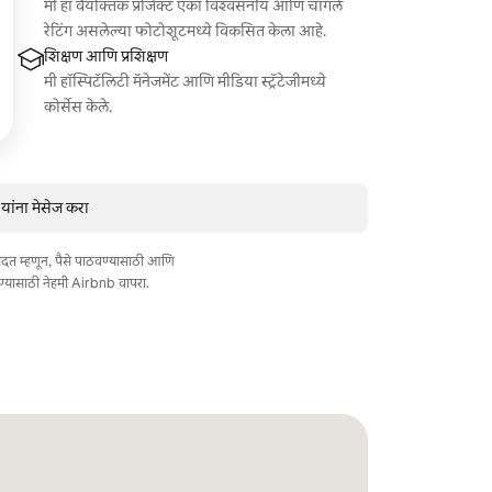
मी हा वैयक्तिक प्रोजेक्ट एका विश्वसनीय आणि चांगले
रेटिंग असलेल्या फोटोशूटमध्ये विकसित केला आहे.
शिक्षण आणि प्रशिक्षण
मी हॉस्पिटॅलिटी मॅनेजमेंट आणि मीडिया स्ट्रॅटेजीमध्ये
कोर्सेस केले.
ंना मेसेज करा
त मदत म्हणून, पैसे पाठवण्यासाठी आणि
ण्यासाठी नेहमी Airbnb वापरा.