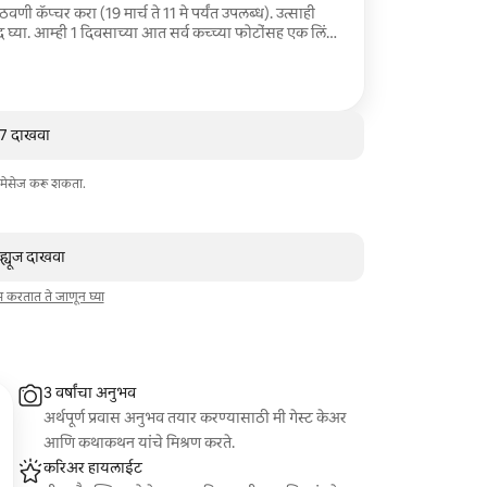
णी कॅप्चर करा (19 मार्च ते 11 मे पर्यंत उपलब्ध). उत्साही
 घ्या. आम्ही 1 दिवसाच्या आत सर्व कच्च्या फोटोंसह एक लिंक
डिटिंगसाठी तुमचे आवडते 30 फोटो निवडू शकाल. तुमचे 30
 डिलिव्हर केले जातात.
व 7 दाखवा
 मेसेज करू शकता.
व्ह्यूज दाखवा
ाम करतात ते जाणून घ्या
3 वर्षांचा अनुभव
अर्थपूर्ण प्रवास अनुभव तयार करण्यासाठी मी गेस्ट केअर
आणि कथाकथन यांचे मिश्रण करते.
करिअर हायलाईट