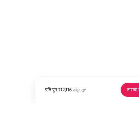
प्रति ग्रुप
प्रति ग्रुप ₹12,116 पासून
₹12,116
तारखा
पासून सुरू