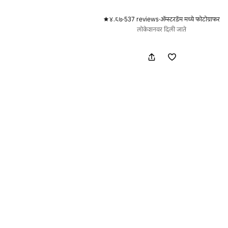
४.९७
·
537 reviews
·
ॲम्स्टरडॅम मध्ये फोटोग्राफर
,
,
लोकेशनवर दिली जाते