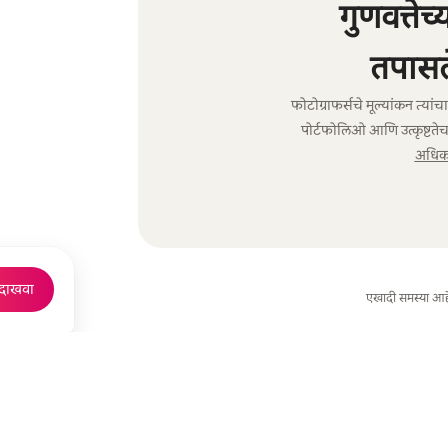
गुणवत्तेच
तपासल
फोटोग्राफर्सचे मूल्यांकन त्या
पोर्टफोलिओ आणि उत्कृष्टतेच
अधिक 
 दाखवा
एखादी समस्या आह