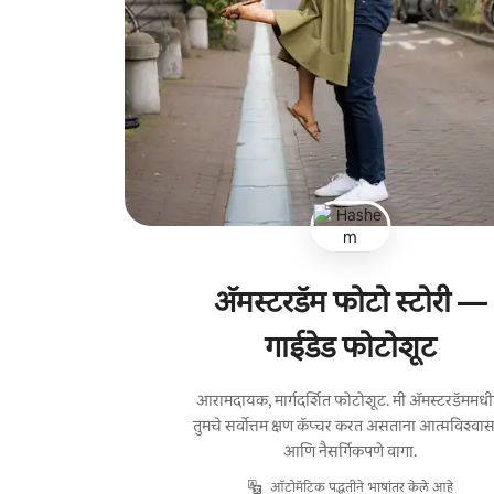
ॲमस्टरडॅम फोटो स्टोरी —
गाईडेड फोटोशूट
आरामदायक, मार्गदर्शित फोटोशूट. मी ॲमस्टरडॅममध
तुमचे सर्वोत्तम क्षण कॅप्चर करत असताना आत्मविश्वास
आणि नैसर्गिकपणे वागा.
ऑटोमॅटिक पद्धतीने भाषांतर केले आहे