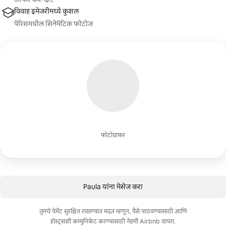
विवाह इमेजरीमध्ये कुशल
पॅरिसमधील सिनेमॅटिक फोटोज
फोटोग्राफर
Paula यांना मेसेज करा
तुमचे पेमेंट सुरक्षित राखण्यात मदत म्हणून, पैसे पाठवण्यासाठी आणि
होस्ट्सशी कम्युनिकेट करण्यासाठी नेहमी Airbnb वापरा.