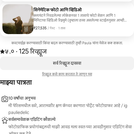
प्रत्येक क्षणाचे डॉक्युमेंट करण्यासाठी डिझाईन केलेला आहे, पहिल्या
नजरेपासून ते जादुई “होय!” पर्यंत, संपूर्ण अनुक्रम डिलिव्हर करतो
जेणेकरून तुम्ही प्रत्येक भावना कायमची पुन्हा अनुभवू शकाल. रोमँटिक,
सिनेमॅटिक फोटो आणि व्हिडिओ
सिनेमॅटिक आणि खूप वैयक्तिक पॅरिस अनुभव शोधत असलेल्या
क्लायंटने निवडलेल्या लोकेशनवर 1 तासाचे फोटो सेशन आणि 1
जोडप्यांसाठी परफेक्ट.
मिनिटाचा व्हिडिओ रिझ्युमे (तुम्हाला हव्या असलेल्या स्टाईलनुसार आम्ही
एकत्र निर्णय घेऊ शकतो). सुलभ पाहणी, डाऊनलोड आणि शेअरिंगसाठी
₹27,535
₹27,535 प्रति गेस्ट
,
/ गेस्ट
·
1 तास
खाजगी ऑनलाइन गॅलरीद्वारे डिलिव्हर केलेले किमान 50 संपादित उच्च-
गुणवत्तेचे फोटो समाविष्ट आहेत.
कस्टमाईझ करण्यासाठी किंवा बदल करण्यासाठी तुम्ही Paula यांना मेसेज करू शकता.
125 रिव्ह्यूजमधून 5 पैकी ५.० स्टार्स रेटिंग आहे
५.०
·
125 रिव्ह्यूज
,
0 पैकी 0 आयटम्स दाखवत आहेत
सर्व रिव्ह्यूज दाखवा
रिव्ह्यूज कसे काम करतात ते जाणून घ्या
माझ्या पात्रता
10 वर्षांचा अनुभव
मी पॅरिसमधील खरे, आरामशीर क्षण कॅप्चर करणारा पोर्ट्रेट फोटोग्राफर आहे / ig
pauliedelic
सर्वसमावेशक एडिटिंग कौशल्ये
फोटोग्राफिक प्रयोगांबद्दलची माझी आवड मला स्वतःच्या आवडीनुसार एडिटिंग सेवा
ऑफर करू देते.