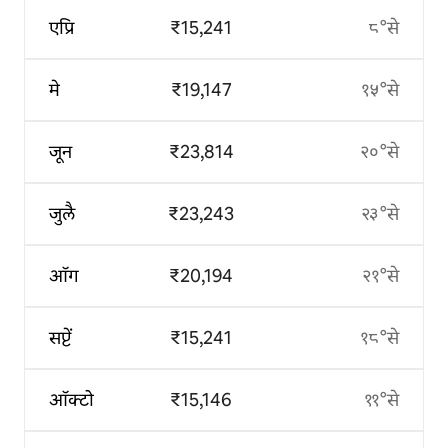
एप्रि
₹15,241
८°से
मे
₹19,147
१५°से
जून
₹23,814
२०°से
जुलै
₹23,243
२३°से
ऑग
₹20,194
२१°से
सप्टें
₹15,241
१८°से
ऑक्टो
₹15,146
११°से