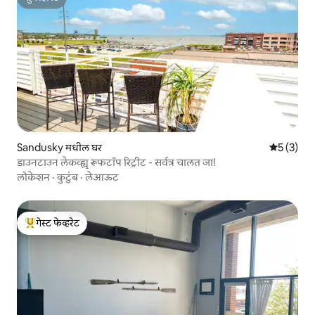
सुपरहोस्ट
Sandusky मधील घर
5 पैकी 5 सरा
5 (3)
डाउनटाउन लेकव्ह्यू रूफटॉप रिट्रीट - सर्वत्र चालत जा!
लोकेशन
·
कुटुंब
·
लेआऊट
गेस्ट फेव्हरेट
टॉप गेस्ट फेव्हरेट