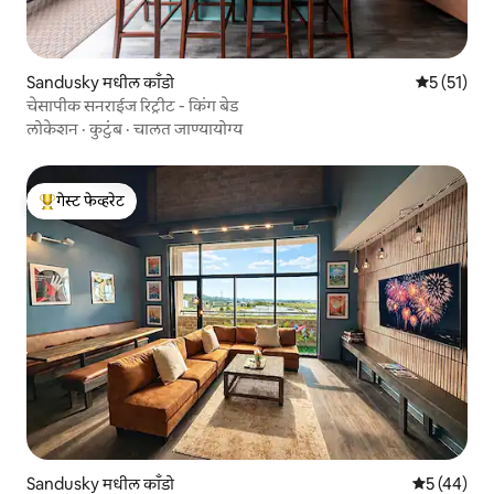
Sandusky मधील काँडो
5 पैकी 5 सरास
5 (51)
चेसापीक सनराईज रिट्रीट - किंग बेड
लोकेशन
·
कुटुंब
·
चालत जाण्यायोग्य
गेस्ट फेव्हरेट
टॉप गेस्ट फेव्हरेट
Sandusky मधील काँडो
5 पैकी 5 सरासर
5 (44)