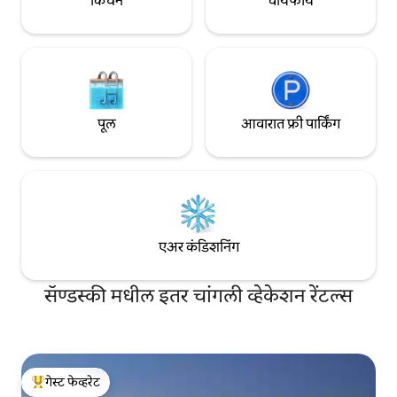
किचन
वायफाय
पूल
आवारात फ्री पार्किंग
एअर कंडिशनिंग
सॅण्डस्की मधील इतर चांगली व्हेकेशन रेंटल्स
गेस्ट फेव्हरेट
टॉप गेस्ट फेव्हरेट