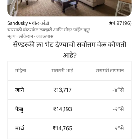
Sandusky मधील काँडो
5 पैकी 4.97 सरासरी
4.97 (96)
चारसाठी वॉटरफ्रंट लक्झरी आणि सीडर पॉईंट व्ह्यू!
मूल्य
·
लोकेशन
·
जवळपास
सॅण्डस्की ला भेट देण्याची सर्वोत्तम वेळ कोणती
आहे?
महिना
सरासरी भाडे
सरासरी तापमान
जाने
₹13,717
-४°से
फेब्रु
₹14,193
-२°से
मार्च
₹14,765
२°से