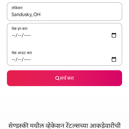
लोकेशन
जेव्हा परिणाम उपलब्ध असतील, तेव्हा वरच्या आणि खाली बाणांच्या किजसह नेव्हिगेट
चेक इन करा
चेक आऊट करा
सर्च करा
सॅण्डस्की मधील व्हेकेशन रेंटल्सच्या आकडेवारीची