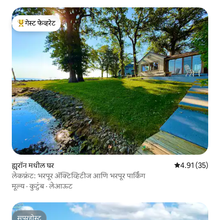
गेस्ट फेव्हरेट
टॉप गेस्ट फेव्हरेट
ह्युरॉन मधील घर
5 पैकी 4.91 सरासर
4.91 (35)
लेकफ्रंट: भरपूर ॲक्टिव्हिटीज आणि भरपूर पार्किंग
मूल्य
·
कुटुंब
·
लेआऊट
सुपरहोस्ट