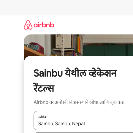
कंटेंटवर
जा
Sainbu येथील व्हेकेशन
रेंटल्स
Airbnb वर अनोखी निवासस्थाने शोधा आणि बुक करा
लोकेशन
जेव्हा परिणाम उपलब्ध असतील, तेव्हा वरच्या आणि खाली बाणांच्य