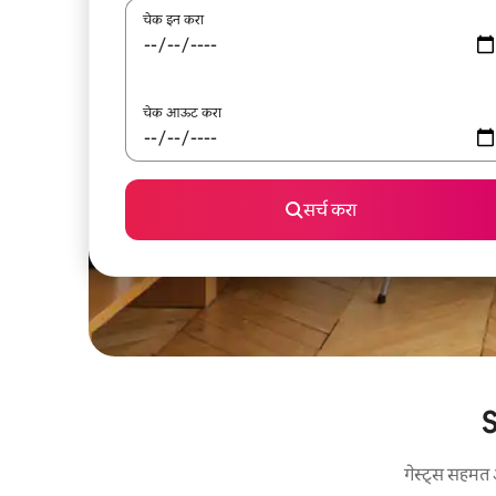
चेक इन करा
चेक आऊट करा
सर्च करा
S
गेस्ट्स सहमत 