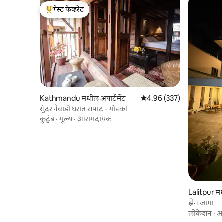
गेस्ट फेव्हरेट
टॉप गेस्ट फेव्हरेट
Kathmandu मधील अपार्टमेंट
5 पैकी 4.96 सरासरी रेटिंग, 337
4.96 (337)
सुंदर नेवाडी घरात सपाट - मोहक!
कुटुंब
·
मूल्य
·
आरामदायक
Lalitpur म
झेन जागा
लोकेशन
·
आ