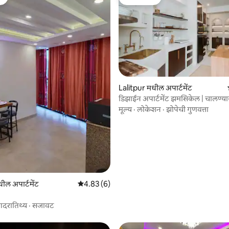
ेट
गेस्ट फेव्हरेट
6 रिव्ह्यूज
Lalitpur मधील अपार्टमेंट
डिझाईन अपार्टमेंट झमसिकेल | चालण्या
सर्जनशील हब
मूल्य
·
लोकेशन
·
झोपेची गुणवत्ता
ील अपार्टमेंट
5 पैकी 4.83 सरासरी रेटिंग, 6 रिव्ह्यूज
4.83 (6)
दरातिथ्य
·
सजावट