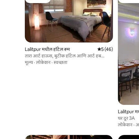
गेस्ट फेव्हरेट
गेस्ट फेव्हर
Lalitpur मधील हॉटेल रूम
5 पैकी 5 सरासरी रेटिंग, 4
5 (46)
तारा आर्ट हाऊस, बुटीक हॉटेल आणि आर्ट हब
क्रमांक 202
मूल्य
·
लोकेशन
·
स्वच्छता
Lalitpur मध
घर दूर 3A
लोकेशन
·
आ