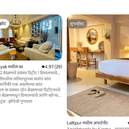
्हरेट
सुपरहोस्ट
व्हरेट
सुपरहोस्ट
1 रिव्ह्यूज
yak मधील घर
5 पैकी 4.97 सरासरी रेटिंग, 29 रिव्ह्यूज
4.97 (29)
ेडरूमचे प्रशस्त रिट्रीट | हिमालयाचे
हॅलीमधील ललितपूरच्या सर्वात शांत
रांपैकी एक असलेल्या शांत
 या प्रशस्त दोन बेडरूमच्या रिट्रीटमध्ये
त बेडरूममधून हिमालयाचे आणि खोऱ्याचे
 पाहत जागे व्हा. गर्दीच्या रस्त्यांपासून
टुंब
·
झोपेची गुणवत्ता
ण आणि मध्य काठमांडूपासून जवळ
र आराम, प्रायव्हसी आणि सुविधा प्रदान
ीर्घ आणि अल्पकालीन वास्तव्ये - सोलो
Lalitpur मधील अपार्टमेंट
Apartments by Karma · आरामद