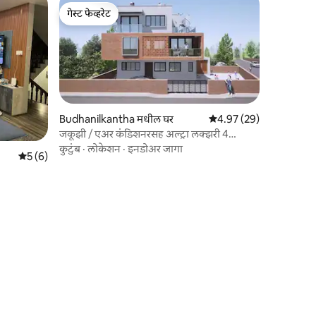
गेस्ट फेव्हरेट
गेस्ट फेव्हरेट
Budhanilkantha मधील घर
5 पैकी 4.97 सरासरी रेटिंग, 2
4.97 (29)
जकूझी / एअर कंडिशनरसह अल्ट्रा लक्झरी 4
बेडरूमचे घर
कुटुंब
·
लोकेशन
·
इनडोअर जागा
5 पैकी 5 सरासरी रेटिंग, 6 रिव्ह्यूज
5 (6)