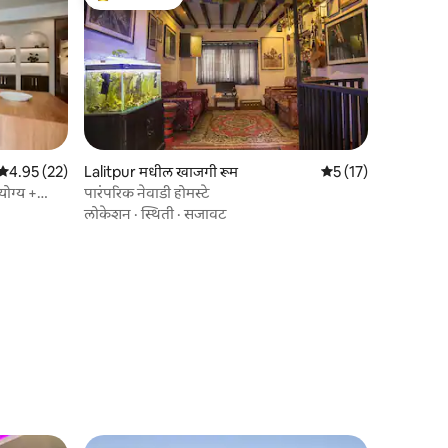
टॉप गेस्ट फेव्हरेट
5 पैकी 4.95 सरासरी रेटिंग, 22 रिव्ह्यूज
4.95 (22)
Lalitpur मधील खाजगी रूम
5 पैकी 5 सरासरी रेटिंग, 
5 (17)
योग्य +
पारंपरिक नेवाडी होमस्टे
लोकेशन
·
स्थिती
·
सजावट