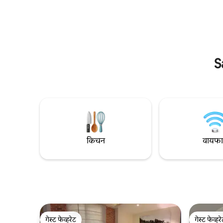
असलेल्या आमच्या अनोख्या सँक्च्युरीमध्ये जा, आराम
व्हॅलीमध्ये 
करा आणि रिचार्ज करा. पूर्ण शांतता.
वास्तव्याच्
S
किचन
वायफ
गेस्ट फेव्हरेट
गेस्ट फेव्हर