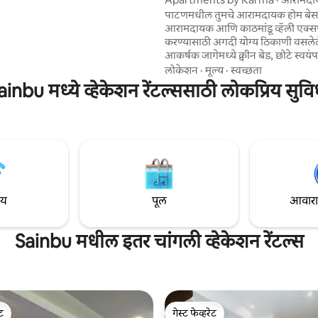
शांत, सुव्यवस्थितपणे व्यवस्थापित केलेल्या
अपार्टमेंट · पाटण
पाटणमधील तुमचे आरामदायक होम बेस
या जागा ऑफर करते.
आरामदायक आणि काठमांडू व्हॅली एक्सप
करण्यासाठी अगदी योग्य ठिकाणी वसलेल
आकर्षक जागेमध्ये क्वीन बेड, छोटे स्व
वेगवान वाय-फाय आहे आणि ही जागा 
लोकेशन
·
मूल्य
·
स्वच्छता
चौकापासून काही मिनिटांच्या अंतरावर 
ainbu मध्ये व्हेकेशन रेंटल्ससाठी लोकप्रिय सुवि
शांत परिसरात आहे. प्रवास करताना घरी
असल्यासारखे वाटण्याला महत्त्व देणाऱ्य
प्रवाशांसाठी आणि जोडप्यांसाठी आदर्श. प
मार्गापलीकडे नेपाळी लोकांच्या दैनंदिन
अनुभव घेता येईल अशा एका मैत्रीपूर्ण स
परिसरात रूफटॉपच्या ॲक्सेसचा आणि पर्
दृश्यांचा आनंद घ्या.
ाय
पूल
आवारात 
Sainbu मधील इतर चांगली व्हेकेशन रेंटल्स
ेट
गेस्ट फेव्हरेट