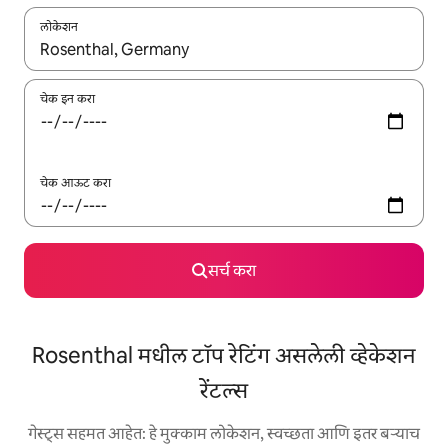
लोकेशन
जेव्हा परिणाम उपलब्ध असतील, तेव्हा वरच्या आणि खाली बाणांच्या किजसह नेव्हिगेट
चेक इन करा
चेक आऊट करा
सर्च करा
Rosenthal मधील टॉप रेटिंग असलेली व्हेकेशन
रेंटल्स
गेस्ट्स सहमत आहेत: हे मुक्काम लोकेशन, स्वच्छता आणि इतर बऱ्याच