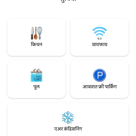
थेट अपार्टमेंटमध्ये आहे. त्यानंतर, सॉना? तुम्हाला
गुणवत्तेचे आणि आधुन
स्वारस्य असल्यास, माझ्या अमेरिकन ओल्डिससह
मुक्त नाही). यात एक 
फिरण्याची शक्यता आहे ;-)
स्टोरेज रूम आणि एक खुले 
आहे ज्यात एक मोठी ख
किचन
वायफाय
पूल
आवारात फ्री पार्किंग
एअर कंडिशनिंग