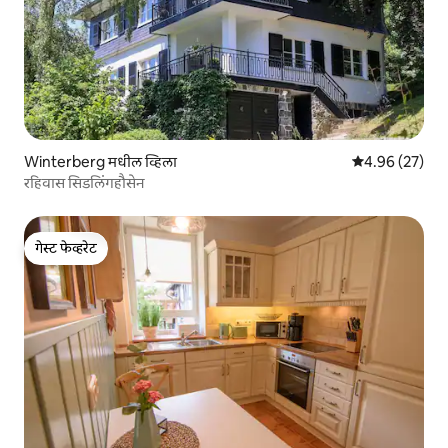
Winterberg मधील व्हिला
5 पैकी 4.96 सरासरी
4.96 (27)
रहिवास सिडलिंगहौसेन
गेस्ट फेव्हरेट
गेस्ट फेव्हरेट