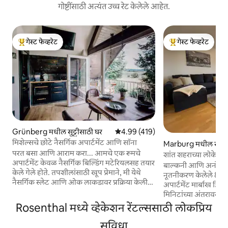
गोष्टींसाठी अत्यंत उच्च रेट केलेले आहेत.
गेस्ट फेव्हरेट
गेस्ट फेव्हरेट
टॉप गेस्ट फेव्हरेट
टॉप गेस्ट फेव्हरेट
Grünberg मधील सुट्टीसाठी घर
5 पैकी 4.99 सरासरी रेटिंग, 419 रिव्ह्यूज
4.99 (419)
मिशेल्सचे छोटे नैसर्गिक अपार्टमेंट आणि सॉना
Marburg मधील सुट्टी
परत बसा आणि आराम करा... आमचे एक रूमचे
शांत शहराच्या लोकेशनम
अपार्टमेंट केवळ नैसर्गिक बिल्डिंग मटेरियलसह तयार
बाल्कनी आणि अनोख्या 
केले गेले होते. तपशीलांसाठी खूप प्रेमाने, मी येथे
नूतनीकरण केलेले 80 चौ
नैसर्गिक स्लेट आणि ओक लाकडावर प्रक्रिया केली
अपार्टमेंट मार्बाख डिस्ट
आहे. उच्च - गुणवत्तेचे इंटिरियर तुम्हाला आराम
मिनिटांच्या अंतरावर आहे. हे जंगलाच्या
करण्यासाठी आमंत्रित करते. येथे, व्होगेल्सबर्गच्या
काठावर आहे आणि ऐतिह
Rosenthal मध्ये व्हेकेशन रेंटल्ससाठी लोकप्रिय
गेटवेवर ज्वालामुखीच्या माऊंटन बाईक ट्रेलचे
टाऊनला भेट दिल्यानंत
प्रवेशद्वार आहे "मुहलेंटल ". बाईक चार्जिंग स्टेशन
सुविधा
करण्यासाठी आमंत्रित करते. अपार्टमेंट पूर्