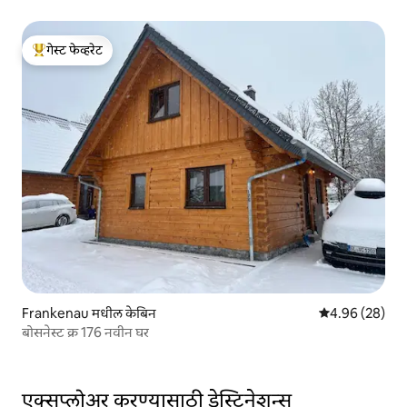
गेस्ट फेव्हरेट
टॉप गेस्ट फेव्हरेट
Frankenau मधील केबिन
5 पैकी 4.96 सरासरी
4.96 (28)
बोसनेस्ट क्र 176 नवीन घर
एक्सप्लोअर करण्यासाठी डेस्टिनेशन्स