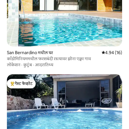
San Bernardino मधील घर
5 पैकी 4.94 सरासर
4.94 (16)
काँडोमिनियममधील फरसबंदी रस्त्यावर झोना एक्वा गाव
लोकेशन
·
कुटुंब
·
आदरातिथ्य
गेस्ट फेव्हरेट
टॉप गेस्ट फेव्हरेट