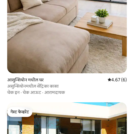
आसुन्सियोन मधील घर
5 पैकी 4.67 सरास
4.67 (6)
असुन्सियोनमधील सेंट्रिका कासा
चेक इन
·
चेक आऊट
·
आरामदायक
गेस्ट फेव्हरेट
गेस्ट फेव्हरेट