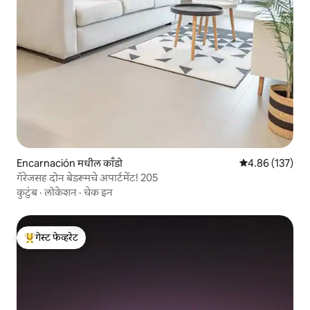
Encarnación मधील काँडो
5 पैकी 4.86 सरासरी 
4.86 (137)
गॅरेजसह दोन बेडरूमचे अपार्टमेंट! 205
कुटुंब
·
लोकेशन
·
चेक इन
गेस्ट फेव्हरेट
टॉप गेस्ट फेव्हरेट