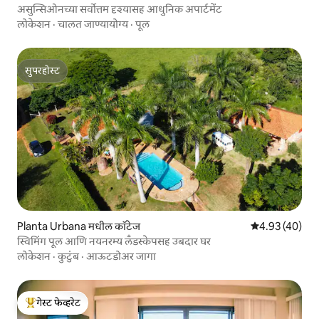
असुन्सिओनच्या सर्वोत्तम दृश्यासह आधुनिक अपार्टमेंट
लोकेशन
·
चालत जाण्यायोग्य
·
पूल
सुपरहोस्ट
सुपरहोस्ट
Planta Urbana मधील कॉटेज
5 पैकी 4.93 सरासर
4.93 (40)
स्विमिंग पूल आणि नयनरम्य लँडस्केपसह उबदार घर
लोकेशन
·
कुटुंब
·
आऊटडोअर जागा
गेस्ट फेव्हरेट
टॉप गेस्ट फेव्हरेट