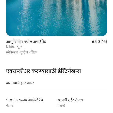
आसुन्सियोन मधील अपार्टमेंट
5 पैकी 5.0 सरासर
5.0 (16)
स्विमिंग पूल
लोकेशन
·
कुटुंब
·
ग्रिल
एक्सप्लोअर करण्यासाठी डेस्टिनेशन्स
वास्तव्याचे इतर प्रकार
भाड्याने उपलब्ध असलेले रँच
खाजगी सुईट रेंटल्स
पेराग्वे
पेराग्वे