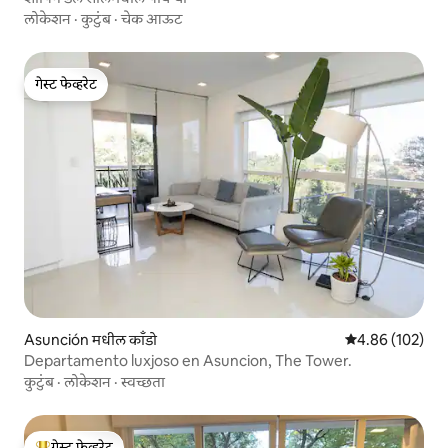
लोकेशन
·
कुटुंब
·
चेक आऊट
गेस्ट फेव्हरेट
गेस्ट फेव्हरेट
Asunción मधील काँडो
5 पैकी 4.86 सरासरी 
4.86 (102)
Departamento luxjoso en Asuncion, The Tower.
कुटुंब
·
लोकेशन
·
स्वच्छता
गेस्ट फेव्हरेट