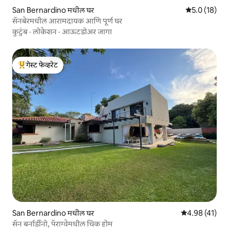
San Bernardino मधील घर
5 पैकी 5.0 सरासर
5.0 (18)
सॅनबेरमधील आरामदायक आणि पूर्ण घर
कुटुंब
·
लोकेशन
·
आऊटडोअर जागा
गेस्ट फेव्हरेट
टॉप गेस्ट फेव्हरेट
San Bernardino मधील घर
5 पैकी 4.98 सरासर
4.98 (41)
सॅन बर्नार्डीनो, पॅराग्वेमधील चिक होम