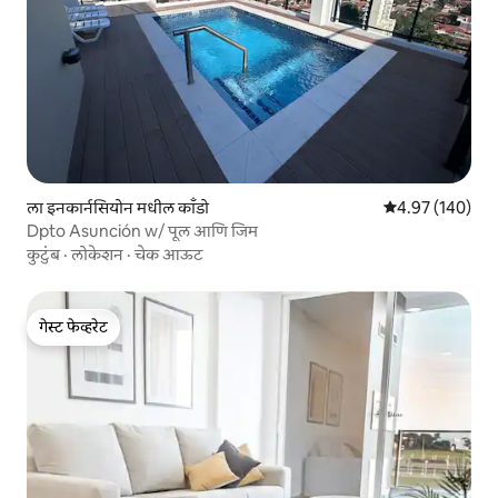
ला इनकार्नसियोन मधील काँडो
5 पैकी 4.97 सरासरी 
4.97 (140)
Dpto Asunción w/ पूल आणि जिम
कुटुंब
·
लोकेशन
·
चेक आऊट
गेस्ट फेव्हरेट
गेस्ट फेव्हरेट