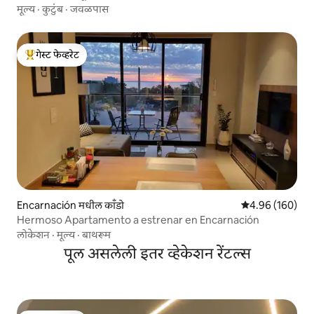
मूल्य
·
कुटुंब
·
जवळपास
गेस्ट फेव्हरेट
टॉप गेस्ट फेव्हरेट
Encarnación मधील काँडो
5 पैकी 4.96 सरासरी 
4.96 (160)
Hermoso Apartamento a estrenar en Encarnación
लोकेशन
·
मूल्य
·
बाथरूम
पूल असलेली इतर व्हेकेशन रेंटल्स