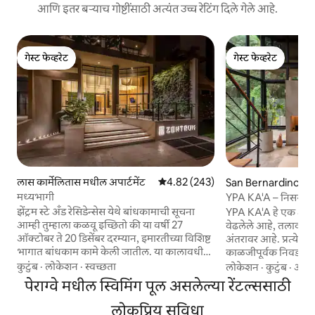
आणि इतर बऱ्याच गोष्टींसाठी अत्यंत उच्च रेटिंग दिले गेले आहे.
गेस्ट फेव्हरेट
गेस्ट फेव्हरेट
गेस्ट फेव्हरेट
गेस्ट फेव्हरेट
लास कार्मेलितास मधील अपार्टमेंट
5 पैकी 4.82 सरासरी रेटिंग, 243 रिव्ह्यूज
4.82 (243)
San Bernardino मध
मध्यभागी
YPA KA'A – निसर्गाने
झेंट्रम स्टे अँड रेसिडेन्सेस येथे बांधकामाची सूचना
YPA KA'A हे एक अद्वि
आम्ही तुम्हाला कळवू इच्छितो की या वर्षी 27
वेढलेले आहे, तलावाप
ऑक्टोबर ते 20 डिसेंबर दरम्यान, इमारतीच्या विशिष्ट
अंतरावर आहे. प्रत्येक फर्निचर आणि तपशील
भागात बांधकाम कामे केली जातील. या कालावधीत,
काळजीपूर्वक निवडले 
विशेषतः दिवसाच्या वेळी बांधकाम कर्मचाऱ्यांची ये-
डिझाइन, उबदारपणा आणि
कुटुंब
·
लोकेशन
·
स्वच्छता
लोकेशन
·
कुटुंब
·
आदरा
जा आणि कामाशी संबंधित काही आवाज होऊ
आहे रिमोट वर्कसाठी सुसज्ज, हे एक प्रेरणादायक
पेराग्वे मधील स्विमिंग पूल असलेल्या रेंटल्ससाठी
शकतो. कृपया खात्री बाळगा की कोणतीही गैरसोय
आणि शांत सेटिंग ऑफर
कमी करण्यासाठी आणि सामायिक जागांमध्ये सुरक्षा
विश्रांती, निसर्गाशी स
लोकप्रिय सुविधा