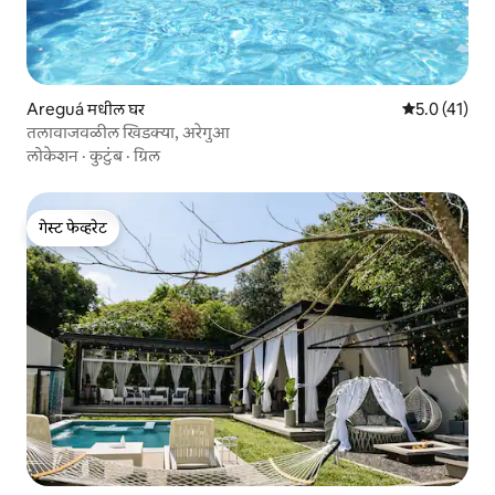
Areguá मधील घर
5 पैकी 5.0 सरासर
5.0 (41)
तलावाजवळील खिडक्या, अरेगुआ
लोकेशन
·
कुटुंब
·
ग्रिल
गेस्ट फेव्हरेट
गेस्ट फेव्हरेट