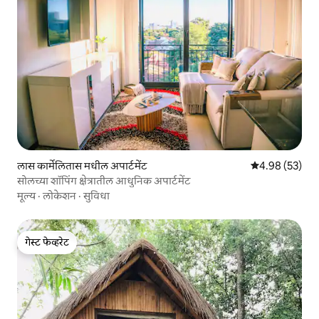
लास कार्मेलितास मधील अपार्टमेंट
5 पैकी 4.98 सरासरी
4.98 (53)
सोलच्या शॉपिंग क्षेत्रातील आधुनिक अपार्टमेंट
मूल्य
·
लोकेशन
·
सुविधा
गेस्ट फेव्हरेट
गेस्ट फेव्हरेट