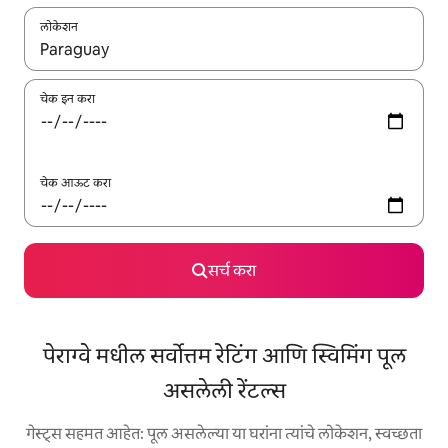
लोकेशन
जेव्हा परिणाम उपलब्ध असतील, तेव्हा वरच्या आणि खाली बाणांच्या किजसह नेव्हिगेट
चेक इन करा
चेक आऊट करा
सर्च करा
पेराग्वे मधील सर्वोत्तम रेटिंग आणि स्विमिंग पूल
असलेली रेंटल्स
गेस्ट्स सहमत आहेत: पूल असलेल्या या घरांना त्यांचे लोकेशन, स्वच्छता