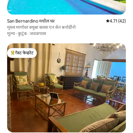
San Bernardino मधील घर
5 पैकी 4.71 सरासर
4.71 (42)
मुख्य मार्गावर क्युबा कासा एन सॅन बर्नार्डीनो
मूल्य
·
कुटुंब
·
जवळपास
गेस्ट फेव्हरेट
टॉप गेस्ट फेव्हरेट