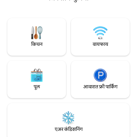
आणि सुव्यवस्था राखण्यासाठी सर्व आवश्यक
योग्य आहे. हे घर प्रामुख्याने एका जोडप्यासाठी
उपाययोजना केल्या जात आहेत. आमच्या
डिझाइन केलेले आहे, परंत
सुविधांमध्ये सुधारणा करणे आणि आमच्या सर्व
जोडप्यांना सामावून घेता
गेस्ट्सचा आराम वाढवणे हे उद्दिष्ट असलेल्या या
त्या प्रकरणात जागा अ
प्रक्रियेदरम्यान आम्ही तुमच्या समजुतीची आणि
सहकार्याची प्रामाणिकपणे प्रशंसा करतो.
किचन
वायफाय
पूल
आवारात फ्री पार्किंग
एअर कंडिशनिंग