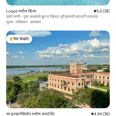
Luque मधील व्हिला
5 पैकी 5.0 सरासर
5.0 (28)
खारे पाणी - पूल असलेले बुएना व्हिस्टा व्हीआयपी खाजगी वास्तव्य.
मूल्य
·
लोकेशन
·
बाथरूम
गेस्ट फेव्हरेट
टॉप गेस्ट फेव्हरेट
ला इनकार्नसियोन मधील अपार्टमेंट
5 पैकी 4.94 सरासरी
4.94 (36)