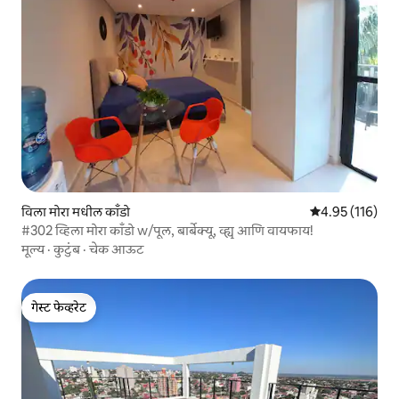
विला मोरा मधील काँडो
5 पैकी 4.95 सरासरी
4.95 (116)
#302 व्हिला मोरा काँडो w/पूल, बार्बेक्यू, व्ह्यू आणि वायफाय!
मूल्य
·
कुटुंब
·
चेक आऊट
गेस्ट फेव्हरेट
गेस्ट फेव्हरेट