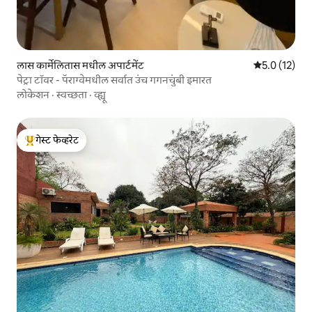
लास कार्मेलितास मधील अपार्टमेंट
5 पैकी 5.0 सरासर
5.0 (12)
पेट्रा टॉवर - पॅराग्वेमधील सर्वात उंच गगनचुंबी इमारत
लोकेशन
·
स्वच्छता
·
व्ह्यू
गेस्ट फेव्हरेट
टॉप गेस्ट फेव्हरेट