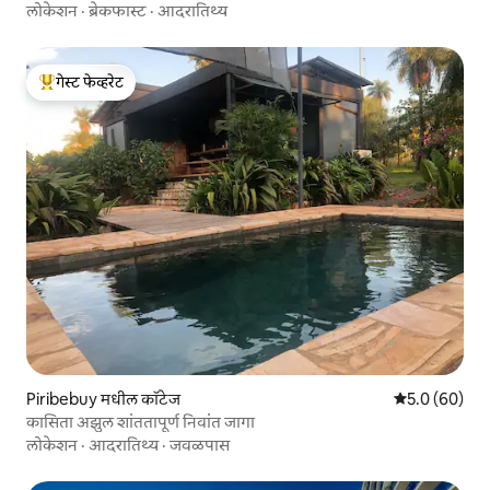
लोकेशन
·
ब्रेकफास्ट
·
आदरातिथ्य
गेस्ट फेव्हरेट
टॉप गेस्ट फेव्हरेट
Piribebuy मधील कॉटेज
5 पैकी 5.0 सरासर
5.0 (60)
कासिता अझुल शांततापूर्ण निवांत जागा
लोकेशन
·
आदरातिथ्य
·
जवळपास