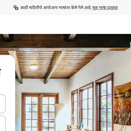
काही माहितीचे आपोआप भाषांतर केले गेले आहे. 
मूळ भाषा दाखवा
स
ा किजसह नेव्हिगेट करा किंवा स्पर्शाने स्वाइप जेश्चर्स वापरून एक्सप्लोर करा.