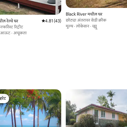
5 रिव्ह्यूज
Black River मधील घर
छोट्या अंतरावर शॅडी क्रीक
ल रेल्वे घर
5 पैकी 4.81 सरासरी रेटिंग, 43 रिव्ह्यूज
4.81 (43)
मूल्य
·
लोकेशन
·
व्ह्यू
ेनफॉरेस्ट रिट्रीट
ेआऊट
·
अचूकता
्हरेट
व्हरेट