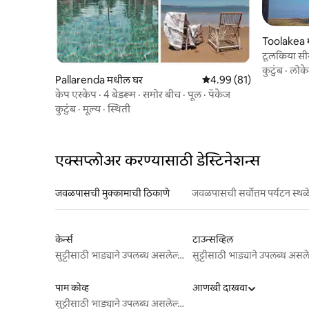
Toolakea 
टूलकिया सीस
कुटुंब
·
लोक
Pallarenda मधील घर
5 पैकी 4.99 सरासरी रेटिंग, 81
4.99 (81)
केप एस्केप · 4 बेडरूम · समोर बीच · पूल · पॅकेज
कुटुंब
·
मूल्य
·
स्थिती
एक्सप्लोअर करण्यासाठी डेस्टिनेशन्स
जवळपासची मुक्कामाची ठिकाणे
जवळपासची सर्वोत्तम पर्यटन स्थळ
केर्न्स
टाउन्सव्हिल
सुट्टीसाठी भाड्याने उपलब्ध असलेल्या जागा
पाम कोव्ह
आणखी दाखवा
सुट्टीसाठी भाड्याने उपलब्ध असलेल्या जागा