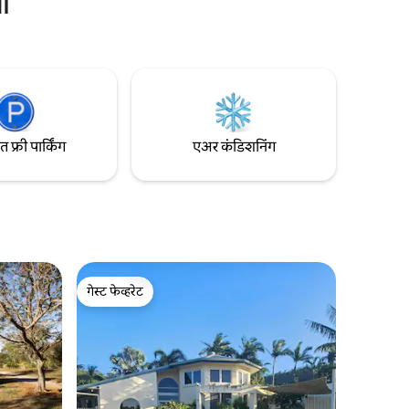
धा
प्रवाशांसाठी किंवा श्वास घेण्याची गरज असलेल्या
कोणालाही परिपूर्ण आहे. विनंती केल्यास स्वतंत्र डोंगा
बेडरूम उपलब्ध आहे.
फ्री पार्किंग
एअर कंडिशनिंग
गेस्ट फेव्हरेट
गेस्ट फेव्हरेट