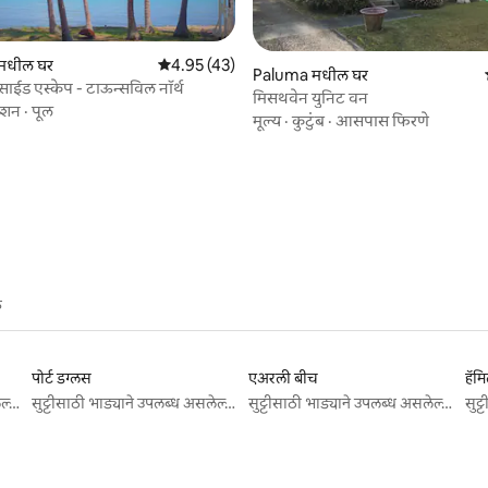
मधील घर
5 पैकी 4.95 सरासरी रेटिंग, 43 रिव्ह्यूज
4.95 (43)
Paluma मधील घर
ाईड एस्केप - टाऊन्सविल नॉर्थ
मिसथवेन युनिट वन
ेशन
·
पूल
मूल्य
·
कुटुंब
·
आसपास फिरणे
 रिव्ह्यूज
े
पोर्ट डग्लस
एअरली बीच
हॅम
सुट्टीसाठी भाड्याने उपलब्ध असलेल्या जागा
सुट्टीसाठी भाड्याने उपलब्ध असलेल्या जागा
सुट्टीसाठी भाड्याने उपलब्ध असलेल्या जागा