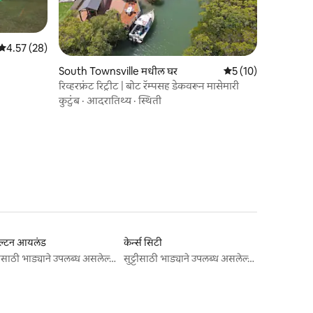
5 पैकी 4.57 सरासरी रेटिंग, 28 रिव्ह्यूज
4.57 (28)
South Townsville मधील घर
5 पैकी 5 सरासरी रेटिंग, 1
5 (10)
रिव्हरफ्रंट रिट्रीट | बोट रॅम्पसह डेकवरून मासेमारी
कुटुंब
·
आदरातिथ्य
·
स्थिती
िल्टन आयलंड
केर्न्स सिटी
सुट्टीसाठी भाड्याने उपलब्ध असलेल्या जागा
सुट्टीसाठी भाड्याने उपलब्ध असलेल्या जागा