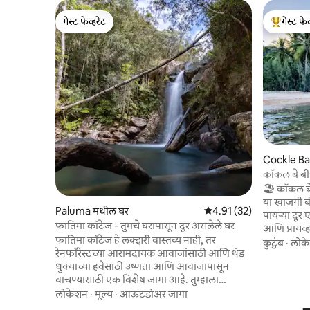
गेस्ट फेव्हरेट
गेस्ट फेव
गेस्ट फेव्हरेट
टॉप गेस्ट फे
Cockle Ba
कॉकल बे ब
🏖️ कॉकल बे
या खाजगी बी
Paluma मधील घर
5 पैकी 4.91 सरासरी रेटिंग, 32
4.91 (32)
पायऱ्या दूर 
फातिमा कॉटेज - तुमचे घरापासून दूर असलेले घर
आणि प्रायव्ह
फातिमा कॉटेज हे लक्झरी वास्तव्य नाही, तर
सोलो प्रवाश
कुटुंब
·
लोक
रेनफॉरेस्टच्या आरामदायक आवाजांसाठी आणि थंड
होण्यासाठी 
धुक्याच्या हवेसाठी उष्णता आणि आवाजापासून
परिपूर्ण. ल
वाचण्यासाठी एक विशेष जागा आहे. तुम्हाला
तुमचे समोरचे अं
आवश्यक असलेले सर्व काही आहे, ज्यात पूर्णपणे
लोकेशन
·
मूल्य
·
आऊटडोअर जागा
कोआलाजमध्ये
सुसज्ज किचन, वॉशिंग मशीन, ड्रायर, टीव्ही, डीव्हीडी,
प्रत्येक रात