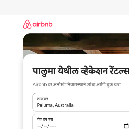
कंटेंटवर
जा
पालुमा येथील व्हेकेशन रेंटल्
Airbnb वर अनोखी निवासस्थाने शोधा आणि बुक करा
लोकेशन
जेव्हा परिणाम उपलब्ध असतील, तेव्हा वरच्या आणि खाली बाणांच्य
चेक इन करा