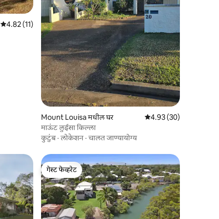
5 पैकी 4.82 सरासरी रेटिंग, 11 रिव्ह्यूज
4.82 (11)
Mount Louisa मधील घर
5 पैकी 4.93 सरासरी रेटिंग, 3
4.93 (30)
माऊंट लुईसा किल्ला
कुटुंब
·
लोकेशन
·
चालत जाण्यायोग्य
गेस्ट फेव्हरेट
गेस्ट फेव्हरेट