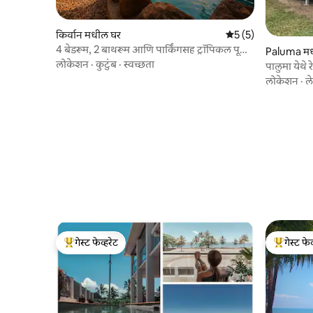
किर्वान मधील घर
5 पैकी 5 सरासरी रेटिंग, 
5 (5)
4 बेडरूम, 2 बाथरूम आणि पार्किंगसह ट्रॉपिकल पूल
Paluma मधी
रिट्रीट
लोकेशन
·
कुटुंब
·
स्वच्छता
पालुमा येथे र
लोकेशन
·
ल
गेस्ट फेव्हरेट
गेस्ट फेव
टॉप गेस्ट फेव्हरेट
टॉप गेस्ट फे