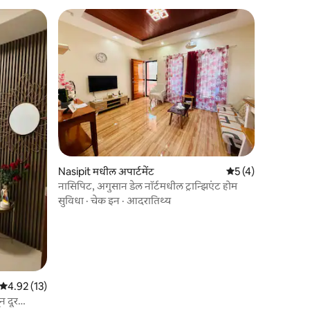
Nasipit मधील अपार्टमेंट
5 पैकी 5 सरासरी रेटिंग,
5 (4)
नासिपिट, अगुसान डेल नॉर्टमधील ट्रान्झिएंट होम
सुविधा
·
चेक इन
·
आदरातिथ्य
5 पैकी 4.92 सरासरी रेटिंग, 13 रिव्ह्यूज
4.92 (13)
न दूर