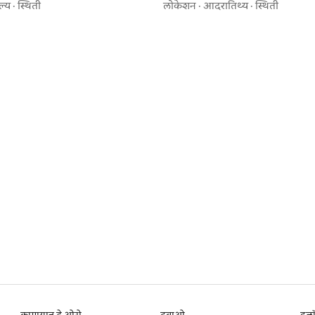
असलेले घर
ल्य
·
स्थिती
लोकेशन
·
आदरातिथ्य
·
स्थिती
5 रिव्ह्यूज