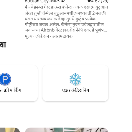
Butuan City मधील घर
5 पैकी 4.87 सरासरी रेटिंग, 2
4.87 (23)
4 - बेडरूम्स गेस्टहाऊस कॅमेला जवळ एसएम बुटुआन
जेव्हा तुम्ही कॅमेला बुटुआनमधील मध्यवर्ती 2 मजली
घरात वास्तव्य कराल तेव्हा तुमचे कुटुंब प्रत्येक
या
गोष्टीच्या जवळ असेल. कॅमेला मुख्य प्रवेशद्वारातील
जवळच्या Airbnb गेस्टहाऊसेसपैकी एक. हे पूर्णपणे
वातानुकूलित बेडरूम्स, जलद वायफाय कनेक्शनसह
मूल्य
·
लोकेशन
·
आरामदायक
लिव्हिंग आणि डायनिंग क्षेत्र ऑफर करते. गेस्ट्स
िधा
जवळच्या शॉपिंग मॉल, शाळा, सार्वजनिक आणि
खाजगी कार्यालये, ट्रान्सपो टर्मिनल, विमानतळ,
पर्यटन स्थळे आणि इतर बऱ्याच गोष्टींमधून या उत्साही
शहरामध्ये ऑफर केलेल्या बहुतेक गोष्टी करू
शकतात. खरंच, "घरापासून दूर एक घर".
फ्री पार्किंग
एअर कंडिशनिंग