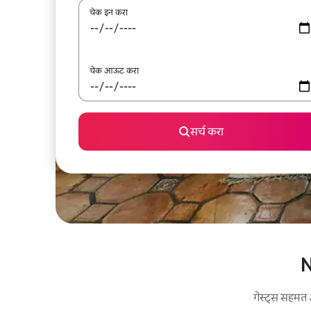
चेक इन करा
चेक आऊट करा
सर्च करा
N
गेस्ट्स सहमत 