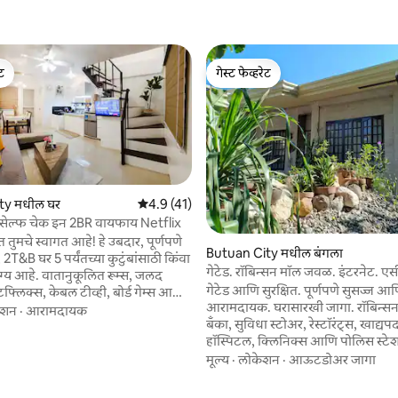
ेट
गेस्ट फेव्हरेट
ेट
गेस्ट फेव्हरेट
ty मधील घर
5 पैकी 4.9 सरासरी रेटिंग, 41 रिव्ह्यूज
4.9 (41)
 सेल्फ चेक इन 2BR वायफाय Netflix
त तुमचे स्वागत आहे! हे उबदार, पूर्णपणे
Butuan City मधील बंगला
2T&B घर 5 पर्यंतच्या कुटुंबांसाठी किंवा
गेटेड. रॉबिन्सन मॉल जवळ. इंटरनेट. एसी
योग्य आहे. वातानुकूलित रूम्स, जलद
गेटेड आणि सुरक्षित. पूर्णपणे सुसज्ज आ
फ्लिक्स, केबल टीव्ही, बोर्ड गेम्स आणि
आरामदायक. घरासारखी जागा. रॉबिन्सन
आनंद घ्या. पूर्णपणे सुसज्ज किचन
ेशन
·
आरामदायक
बँका, सुविधा स्टोअर, रेस्टॉरंट्स, खाद्यपदा
न चेक इन केल्याने तुमचे वास्तव्य
हॉस्पिटल, क्लिनिक्स आणि पोलिस स्ट
ि त्रास - मुक्त होते. 3000 लिटर
गेस्ट रूम्समध्ये एअर कंडिशनिंग आहे. ग
की पाणीपुरवठा सुनिश्चित करते.
मूल्य
·
लोकेशन
·
आऊटडोअर जागा
शॉवर्स असलेली बाथरूम्स. वायफाय 24/7 उपलब्ध
ि आवश्यक गोष्टींजवळील शांत
आहे. नवीनतम चित्रपट आणि स्टुडिओ स
परिसरात स्थित, आरामदायक सुट्टीसाठी