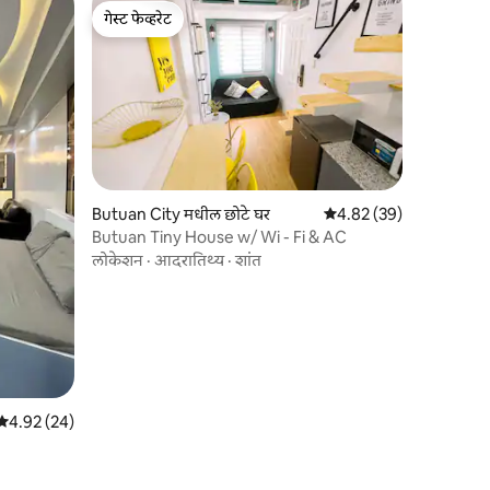
गेस्ट फेव्हरेट
गेस्ट फेव्हरेट
Butuan City मधील छोटे घर
5 पैकी 4.82 सरासरी रेटिंग, 3
4.82 (39)
Butuan Tiny House w/ Wi - Fi & AC
लोकेशन
·
आदरातिथ्य
·
शांत
5 पैकी 4.92 सरासरी रेटिंग, 24 रिव्ह्यूज
4.92 (24)