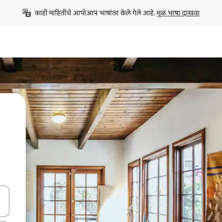
काही माहितीचे आपोआप भाषांतर केले गेले आहे. 
मूळ भाषा दाखवा
ा किजसह नेव्हिगेट करा किंवा स्पर्शाने स्वाइप जेश्चर्स वापरून एक्सप्लोर करा.