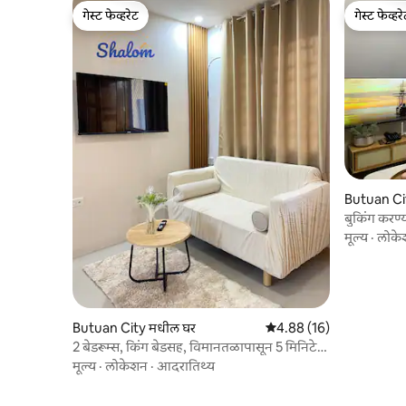
गेस्ट फेव्हरेट
गेस्ट फेव्हर
गेस्ट फेव्हरेट
गेस्ट फेव्हर
Butuan Ci
बुकिंग करण्य
नियम तपासा
मूल्य
·
लोके
Butuan City मधील घर
5 पैकी 4.88 सरासरी रेटिंग, 16
4.88 (16)
2 बेडरूम्स, किंग बेडसह, विमानतळापासून 5 मिनिटे,
पार्किंग
मूल्य
·
लोकेशन
·
आदरातिथ्य