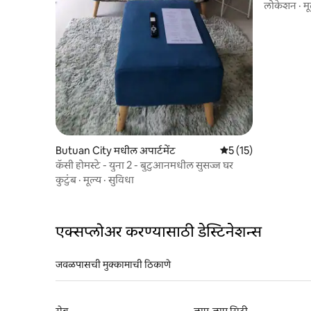
लोकेशन
·
मू
Butuan City मधील अपार्टमेंट
5 पैकी 5 सरासरी रेटिंग, 1
5 (15)
कॅसी होमस्टे - युना 2 - बुटुआनमधील सुसज्ज घर
कुटुंब
·
मूल्य
·
सुविधा
एक्सप्लोअर करण्यासाठी डेस्टिनेशन्स
जवळपासची मुक्कामाची ठिकाणे