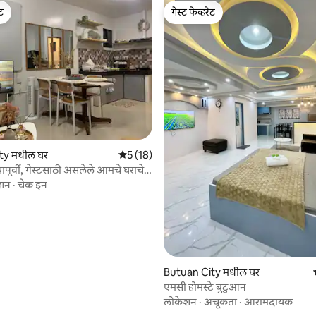
ेट
गेस्ट फेव्हरेट
ेट
गेस्ट फेव्हरेट
ty मधील घर
5 पैकी 5 सरासरी रेटिंग, 18 रिव्ह्यूज
5 (18)
ापूर्वी, गेस्टसाठी असलेले आमचे घराचे
.
शन
·
चेक इन
 रिव्ह्यूज
Butuan City मधील घर
एमसी होमस्टे बुटुआन
लोकेशन
·
अचूकता
·
आरामदायक