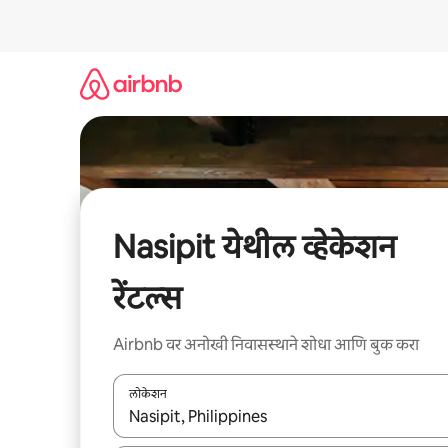
कंटेंटवर
जा
Nasipit येथील व्हेकेशन
रेंटल्स
Airbnb वर अनोखी निवासस्थाने शोधा आणि बुक करा
लोकेशन
जेव्हा परिणाम उपलब्ध असतील, तेव्हा वरच्या आणि खाली बाणांच्य