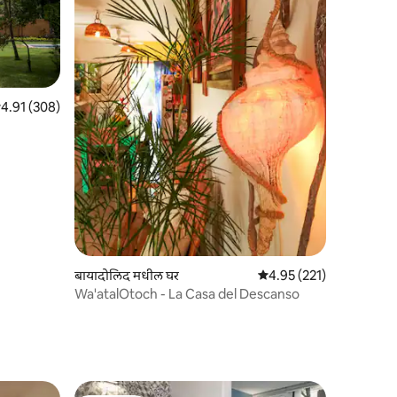
पैकी 4.91 सरासरी रेटिंग, 308 रिव्ह्यूज
4.91 (308)
बायादोलिद मधील घर
5 पैकी 4.95 सरासरी रेटिंग, 22
4.95 (221)
Wa'atalOtoch - La Casa del Descanso