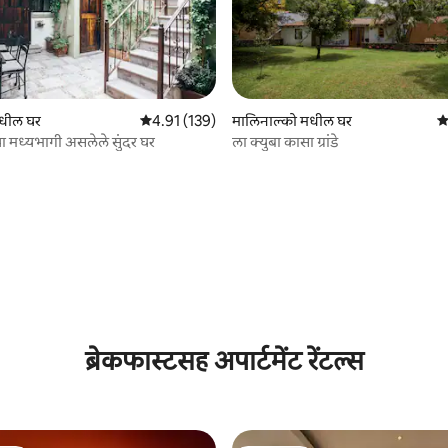
 रिव्ह्यूज
 मधील घर
5 पैकी 4.91 सरासरी रेटिंग, 139 रिव्ह्यूज
4.91 (139)
मालिनाल्को मधील घर
5 
या मध्यभागी असलेले सुंदर घर
ला क्युबा कासा ग्रांडे
ब्रेकफास्टसह अपार्टमेंट रेंटल्स