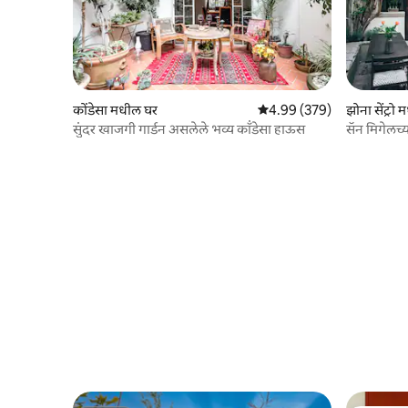
कोंडेसा मधील घर
5 पैकी 4.99 सरासरी रेटिंग, 379
4.99 (379)
झोना सेंट्रो
सुंदर खाजगी गार्डन असलेले भव्य कॉंडेसा हाऊस
सॅन मिगेलच्