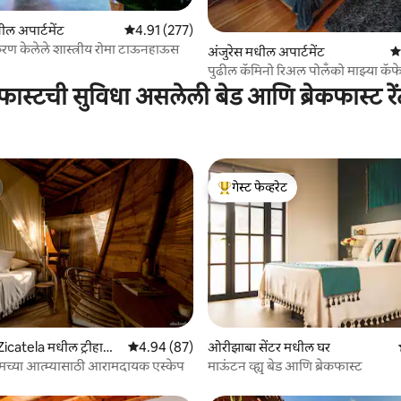
 रिव्ह्यूज
धील अपार्टमेंट
5 पैकी 4.91 सरासरी रेटिंग, 277 रिव्ह्यूज
4.91 (277)
रण केलेले शास्त्रीय रोमा टाऊनहाऊस
अंजुरेस मधील अपार्टमेंट
5 
पुढील कॅमिनो रिअल पोलँको माझ्या कॅफे
विनामूल्य ब्रेकफास्ट
कफास्टची सुविधा असलेली बेड आणि ब्रेकफास्ट रे
गेस्ट फेव्हरेट
टॉप गेस्ट फेव्हरेट
 रिव्ह्यूज
Zicatela मधील ट्रीहाऊ
5 पैकी 4.94 सरासरी रेटिंग, 87 रिव्ह्यूज
4.94 (87)
ओरीझाबा सेंटर मधील घर
 तुमच्या आत्म्यासाठी आरामदायक एस्केप
माऊंटन व्ह्यू बेड आणि ब्रेकफास्ट