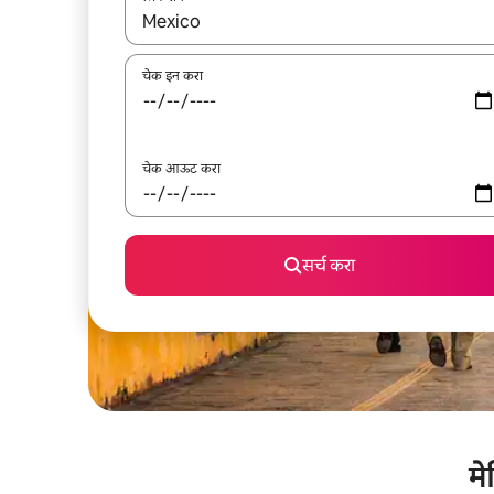
जेव्हा परिणाम उपलब्ध असतील, तेव्हा वरच्या आणि खाली बाणांच्य
चेक इन करा
चेक आऊट करा
सर्च करा
मे