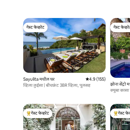
गेस्ट फेव्हरेट
गेस्ट फेव्हर
गेस्ट फेव्हरेट
गेस्ट फेव्हर
Sayulita मधील घर
5 पैकी 4.9 सरासरी रेटिंग, 155
4.9 (155)
झोना सेंट्रो
व्हिला लुईसा | बीचफ्रंट 3BR व्हिला, पूलसह
क्युबा कासा
सेंटर SMA
गेस्ट फेव्हरेट
गेस्ट फेव
टॉप गेस्ट फेव्हरेट
टॉप गेस्ट फे