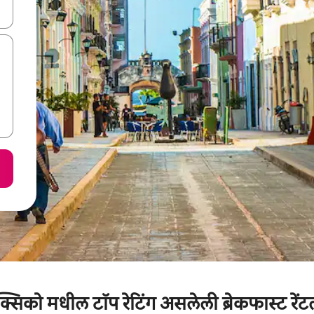
ा किजसह नेव्हिगेट करा किंवा स्पर्शाने स्वाइप जेश्चर्स वापरून एक्सप्लोर करा.
क्सिको मधील टॉप रेटिंग असलेली ब्रेकफास्ट रेंट