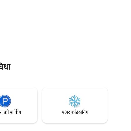
घुमट तुम्हाला ग्लॅम्पिंगची सर्व आरामदायी जागा देते:
किंग साईझ
किंग बेड, खाजगी बाथरूम आणि हाय स्पीड फॅन.
फ्रिजरेटर,
निसर्गामध्ये रिलॅक्स व्हा, हॅमॉकला दृश्यांचा आनंद घ्या
रूम, कपाट,
किंवा ताऱ्यांकडे नजर टाका. ही प्रॉपर्टी टुलमच्या
णि लॅगूनचे
वेगवेगळ्या बीचपासून 10 -15 मिनिटांच्या अंतरावर
ायझर्स,
आहे आणि जवळपासच्या सेनोट्सपर्यंत एक लहान
विष्ट आहे.
पायरी आहे.
आणि रात्रीचे
विधा
फ्री पार्किंग
एअर कंडिशनिंग