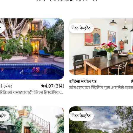
ेट
गेस्ट फेव्हरेट
ेट
गेस्ट फेव्हरेट
 रिव्ह्यूज
कोंडेसा मधील घर
5
 मधील घर
5 पैकी 4.97 सरासरी रेटिंग, 314 रिव्ह्यूज
4.97 (314)
शांत रस्त्यावर स्विमिंग पूल असलेले खाज
 रिक्रिओ वसाहतवादी व्हिला हिस्टोरिक
हाऊस
्हरेट
गेस्ट फेव्हरेट
व्हरेट
गेस्ट फेव्हरेट