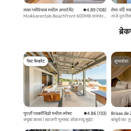
लास ग्लोरियास मधील अपार्टमेंट
5 पैकी 4.89 सरासरी रेटिंग, 108
4.89 (108)
रोमा नॉर्टे म
Moikkarentals Beachfront 600MB वायफाय
ताजे नूतनीक
द्वारे हार्बर 7010
ब्रे
गेस्ट फेव्हरेट
सुपरहोस्ट
गेस्ट फेव्हरेट
सुपरहोस्ट
पुएर्तो एस्कॉन्डिडो मधील लॉफ्ट
5 पैकी 4.86 सरासरी रेटिंग, 133
4.86 (133)
Brisas de 
स
क्युबा कासा | खाजगी पूलसह ओशनव्यू सुईट
बांबूचे घर: