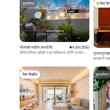
सुपरहोस्ट
गेस्ट फेव
सुपरहोस्ट
टॉप गेस्ट फे
पोलांको मधील अपार्टमेंट
5 पैकी 4.89 सरासरी रेटिंग, 306
4.89 (306)
कॅपिटालिया | ब्रीझी एअर कंडिशनर आणि अत्यंत
गुएलागुएत्झ
वेगवान वाय-फाय
बाल्कनी आणि
समाविष्ट आह
गेस्ट फेव्हरेट
सुपरहोस्ट
गेस्ट फेव्हरेट
सुपरहोस्ट