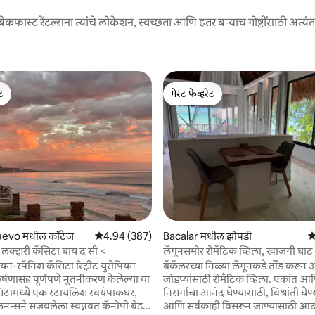
रेकफास्ट रेंटल्सना त्यांचे लोकेशन, स्वच्छता आणि इतर बऱ्याच गोष्टींसाठी अत्यंत उ
ेट
गेस्ट फेव्हरेट
ेट
गेस्ट फेव्हरेट
evo मधील कॉटेज
5 पैकी 4.94 सरासरी रेटिंग, 387 रिव्ह्यूज
4.94 (387)
Bacalar मधील झोपडी
5
क्झरी कॅसिटा बाय द सी <
लॅगूनसमोर रोमँटिक व्हिला, खाजगी घाट
स्पॅनिश कॅसिटा रिट्रीट युरोपियन
बॅकॅलरच्या निळ्या लॅगूनकडे तोंड करून
्षणासह पूर्णपणे नूतनीकरण केलेल्या या
जोडप्यांसाठी रोमँटिक व्हिला. एकांत 
िटामध्ये एक स्टायलिश स्वयंपाकघर,
निसर्गाचा आनंद घेण्यासाठी, विश्रांती घेण
न्सने सजवलेला स्वप्नवत कॅनोपी बेड
आणि सर्वकाही विसरून जाण्यासाठी आदर्