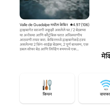
आणि एक आर
आहे. बुडबुडण
अंगणात आरा
दृश्यांसाठी, 
टोस्टसाठी प
खाजगी रूफटॉ
Valle de Guadalpe मधील केबिन
5 पैकी 4.97 सरासरी रेटिंग, 106
4.97 (106)
एकांतातील ब
द्राक्षबागेत खाजगी जकूझी असलेले घर / 2 बेडरूम्स
ओहोटीच्या व
या अनोख्या आणि कौटुंबिक घरात अविस्मरणीय
आठवणी तयार करा. केबिनमध्ये द्राक्षबागेकडे दृश्य
असलेल्या 2 किंग-साईझ बेडरूम, 2 पूर्ण बाथरूम, एक
डबल सोफा बेड आणि लिव्हिंग रूममध्ये एक
प्रोजेक्टर, एक पूर्णपणे सुसज्ज स्वयंपाकघर, फायर
मेक
पिट असलेली एक टेरेस आणि एक हॉट टब आहे.
केबिन प्रदेशातील सर्वात प्रसिद्ध रेस्टॉरंट्स आणि
वाइनरीपासून फक्त 10 मिनिटांच्या अंतरावर आहे.
आमच्याकडे पाळीव प्राण्यांसाठी प्रति पाळीव प्राणी
$15 USD च्या अतिरिक्त शुल्कासह पाळीव प्राण्यांना
आणण्याची परवानगी आहे. समाविष्ट नाश्ता
हॉटेलपासून 5 मिनिटांच्या अंतरावर असलेल्या
रेस्टॉरंट डॉन टॉमस येथे आहे.
किचन
वायफ