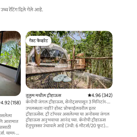
च्च रेटिंग दिले गेले आहे.
Leona Vic
गेस्ट फेव्हरेट
सुपरहोस्ट
विशेष ट्रीह
गेस्ट फेव्हरेट
सुपरहोस्ट
एक अनोखी
आमच्याकडे
लपण्याची जागा आहे. या 
वातावरणात 
सेनोटसह, ए
एक मिनी बेट देखील
तुमचे अप्रत
बर्ड्सॉंगच्य
तुलुम मधील ट्रीहाऊस
5 पैकी 4.96 सरासरी रेटिंग, 34
4.96 (342)
असाल तर का
कॅनोपी जंगल ट्रीहाऊस, सेनोट्सपासून 3 मिनिटांच्या
 पैकी 4.92 सरासरी रेटिंग, 158 रिव्ह्यूज
4.92 (158)
देऊ शकतात... किंवा आमचे दुसरे ट्रीह
अंतरावर
उपलब्धता नाही? होस्ट प्रोफाईलवरील इतर
http://w
ट्रीहाऊसेस. ट्री टॉपवर असलेल्या या अनोख्या जंगल
paradise
 असलेला
ट्रीहाऊस अनुभवाचा आनंद घ्या. कॅनोपी ट्रीहाऊस
आणि आरामात
हेतुपुरस्सर उंचावले आहे (उंची: 6 मीटर्स/20 फूट)
्यासाठी
आणि झाडांमध्ये आकाराचे आहे. एक प्रशस्त इको
श. यामध्ये