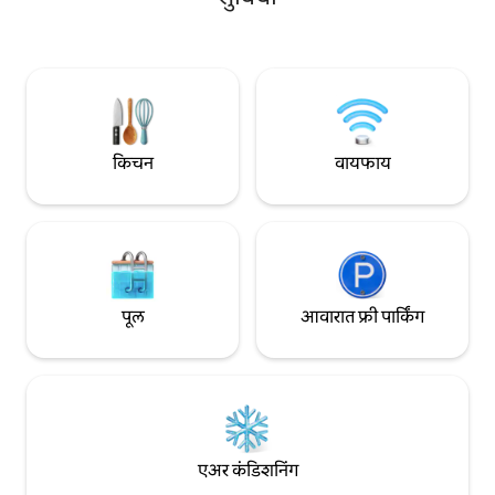
1 मिनिटांच्या अंतरावर
जिथे धूम्रपान करण्याची परवानगी आहे चालत
मंटा ट्रिपवर जा, रोमँटि
जाण्याच्या अंतरावर उत्तम रेस्टॉरंट्स आहेत आणि
घ्या, डायव्हिंग करण्याचा
एअरपोर्ट फक्त 10 मिनिटांच्या अंतरावर आहे,
तुमच्यासाठी सर्व ॲक्टि
ज्यामुळे ही जागा लेओव्हर्स आणि अल्पकालीन
वास्तव्यासाठी आदर्श आहे आरामदायक बेड्स, एसी,
वाय-फाय आणि आनंददायी वास्तव्यासाठी सर्व
आवश्यक गोष्टींसह सुसज्ज
किचन
वायफाय
पूल
आवारात फ्री पार्किंग
एअर कंडिशनिंग