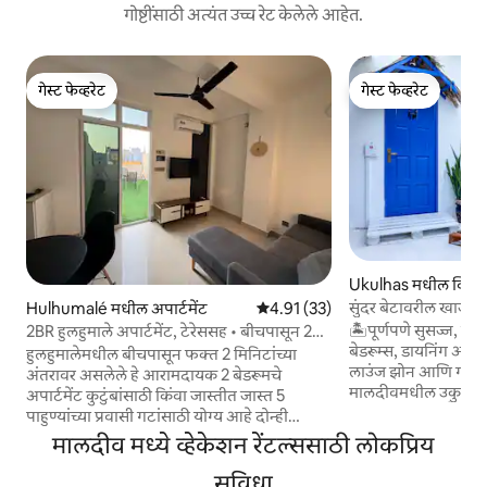
गोष्टींसाठी अत्यंत उच्च रेट केलेले आहेत.
गेस्ट फेव्हरेट
गेस्ट फेव्हरेट
गेस्ट फेव्हरेट
गेस्ट फेव्हरेट
Ukulhas मधील व्हिल
सुंदर बेटावरील खाजगी
Hulhumalé मधील अपार्टमेंट
5 पैकी 4.91 सरासरी रेटिंग, 33 रिव्ह्यूज
4.91 (33)
🏝पूर्णपणे सुसज्ज, किच
2BR हुलहुमाले अपार्टमेंट, टेरेससह • बीचपासून 2
बेडरूम्स, डायनिंग आण
मिनिटांचे अंतर
हुलहुमालेमधील बीचपासून फक्त 2 मिनिटांच्या
लाउंज झोन आणि गार्डनच
अंतरावर असलेले हे आरामदायक 2 बेडरूमचे
मालदीवमधील उकुल्हासच्
अपार्टमेंट कुटुंबांसाठी किंवा जास्तीत जास्त 5
कुटुंब आणि मित्रमैत्र
पाहुण्यांच्या प्रवासी गटांसाठी योग्य आहे दोन्ही
घालवा. 🏝व्हिला एका श
बेडरूम्समध्ये अटॅच्ड बाथरूम्स आहेत, तसेच एक
मालदीव मध्ये व्हेकेशन रेंटल्ससाठी लोकप्रिय
आहे, बीचपासून 4 मिनिट
लिव्हिंग एरिया आणि एक छोटे किचन आहे.
हार्बरपर्यंत 2 मिनिटांच्
आऊटडोअर डायनिंगसह खाजगी टेरेसचा आनंद घ्या,
सुविधा