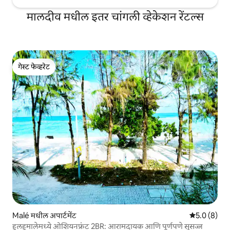
मालदीव मधील इतर चांगली व्हेकेशन रेंटल्स
गेस्ट फेव्हरेट
गेस्ट फेव्हरेट
Malé मधील अपार्टमेंट
5 पैकी 5.0 सरास
5.0 (8)
हुलहुमालेमध्ये ओशियनफ्रंट 2BR: आरामदायक आणि पूर्णपणे सुसज्ज