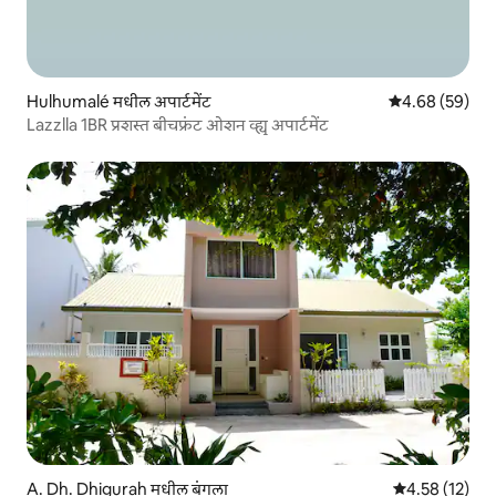
Hulhumalé मधील अपार्टमेंट
5 पैकी 4.68 सरासरी
4.68 (59)
Lazzlla 1BR प्रशस्त बीचफ्रंट ओशन व्ह्यू अपार्टमेंट
A. Dh. Dhigurah मधील बंगला
5 पैकी 4.58 सरासर
4.58 (12)