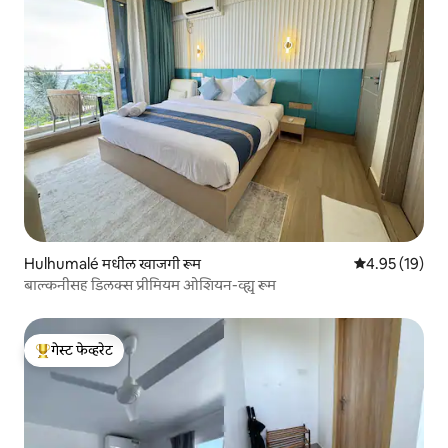
Hulhumalé मधील खाजगी रूम
5 पैकी 4.95 सरासर
4.95 (19)
बाल्कनीसह डिलक्स प्रीमियम ओशियन-व्ह्यू रूम
गेस्ट फेव्हरेट
टॉप गेस्ट फेव्हरेट