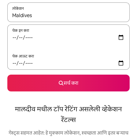
लोकेशन
जेव्हा परिणाम उपलब्ध असतील, तेव्हा वरच्या आणि खाली बाणांच्या किजसह नेव्हिगेट
चेक इन करा
चेक आऊट करा
सर्च करा
मालदीव मधील टॉप रेटिंग असलेली व्हेकेशन
रेंटल्स
गेस्ट्स सहमत आहेत: हे मुक्काम लोकेशन, स्वच्छता आणि इतर बऱ्याच