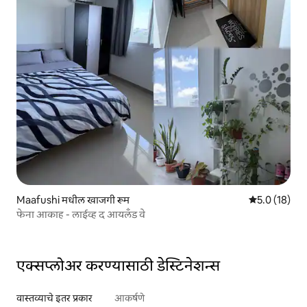
Maafushi मधील खाजगी रूम
5 पैकी 5.0 सरासर
5.0 (18)
फेना आकाह - लाईव्ह द आयलँड वे
एक्सप्लोअर करण्यासाठी डेस्टिनेशन्स
वास्तव्याचे इतर प्रकार
आकर्षणे