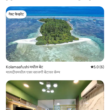
गेस्ट फेव्हरेट
गेस्ट फेव्हरेट
Kolamaafushi मधील बेट
5 पैकी 5.0 सरास
5.0 (6)
मालदीवमधील एका खाजगी बेटावर कॅम्प