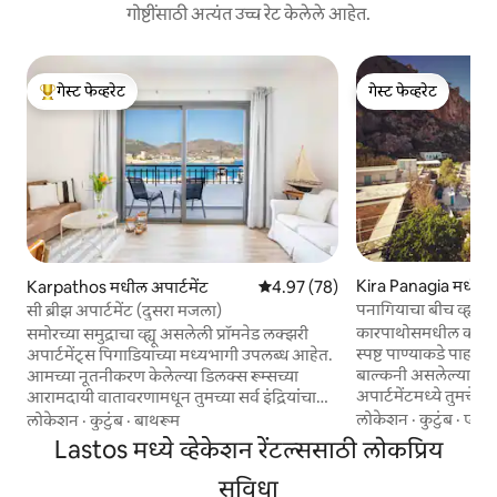
गोष्टींसाठी अत्यंत उच्च रेट केलेले आहेत.
गेस्ट फेव्हरेट
गेस्ट फेव्हरेट
टॉप गेस्ट फेव्हरेट
गेस्ट फेव्हरेट
Kira Panagia मधील अप
Karpathos मधील अपार्टमेंट
5 पैकी 4.97 सरासरी रेटिंग, 78 रिव्ह्यूज
4.97 (78)
पनागियाचा बीच व्ह्यू - 
सी ब्रीझ अपार्टमेंट (दुसरा मजला)
कारपाथोसमधील कायरा प
समोरच्या समुद्राचा व्ह्यू असलेली प्रॉमनेड लक्झरी
स्पष्ट पाण्याकडे पाहणारे
अपार्टमेंट्स पिगाडियाच्या मध्यभागी उपलब्ध आहेत.
बाल्कनी असलेल्या आम
आमच्या नूतनीकरण केलेल्या डिलक्स रूम्सच्या
अपार्टमेंटमध्ये तुमचे स
आरामदायी वातावरणामधून तुमच्या सर्व इंद्रियांचा
बीचपासून फक्त थोड्या अंत
आनंद घ्या आणि जीवनाच्या सारांचा आनंद घ्या. सुंदर
लोकेशन
·
कुटुंब
·
एअर 
लोकेशन
·
कुटुंब
·
बाथरूम
अपडेट **: कुटुंबात अन
निळा समुद्र आणि आकाशाकडे तुमचे डोळे उघडा.
Lastos मध्ये व्हेकेशन रेंटल्ससाठी लोकप्रिय
अनुभव घेतल्यानंतर, आम्
पाणी शिंपडण्याचा आवाज ऐका. तुमच्या दाराजवळ
रिझर्व्हेशन्स स्वीकारणे
ॲक्सेसिबल असलेल्या सर्व स्थानिक स्वादिष्ट
सुविधा