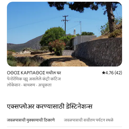
OΘΟΣ ΚΑΡΠΑΘΟΣ मधील घर
5 पैकी 4.76 सरासर
4.76 (42)
पॅनोरॅमिक व्ह्यू असलेले कंट्री कॉटेज
लोकेशन
·
बाथरूम
·
अचूकता
एक्सप्लोअर करण्यासाठी डेस्टिनेशन्स
जवळपासची मुक्कामाची ठिकाणे
जवळपासची सर्वोत्तम पर्यटन स्थळे