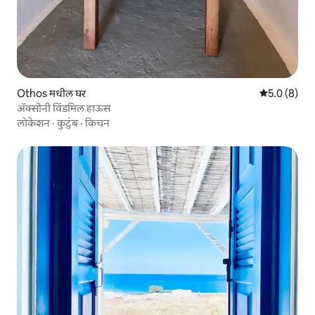
Othos मधील घर
5 पैकी 5.0 सरास
5.0 (8)
ॲक्सोनी विंडमिल हाऊस
लोकेशन
·
कुटुंब
·
किचन