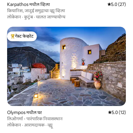
Karpathos मधील व्हिला
5 पैकी 5.0 सरासर
5.0 (27)
कियानिस, जादुई समुद्राचा व्ह्यू व्हिला
लोकेशन
·
कुटुंब
·
चालत जाण्यायोग्य
गेस्ट फेव्हरेट
टॉप गेस्ट फेव्हरेट
Olympos मधील घर
5 पैकी 5.0 सरासर
5.0 (12)
लिओगर्मा - पारंपारिक निवासस्थान
लोकेशन
·
आरामदायक
·
व्ह्यू