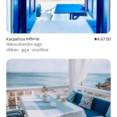
Karpathos मधील घर
5 पैकी 4.67 सरास
4.67 (9)
सिकेलाओसमधील अझुरा
लोकेशन
·
कुटुंब
·
आदरातिथ्य