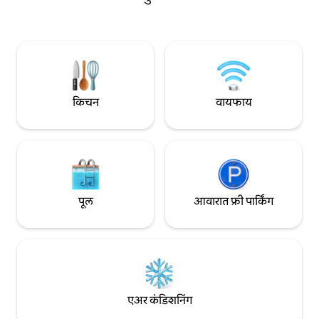
गेस्ट्सचे पुन्हा स्वा
पदार्थांचा वास घ्या आणि त्याचा स्वाद घ्या. तुमच्या
तुम्हाला खात्री देऊ इच्छ
बाल्कनीच्या सोयीनुसार उन्हाळ्यातील खारट हवेचा
असले तरी तुम्ही सहजप
अनुभव घ्या. आम्ही तुम्हाला भेटण्यासाठी आणि तुमचे
वास्तव्य एक संस्मरणीय अनुभव बनवण्यासाठी
उत्सुक आहोत.
किचन
वायफाय
पूल
आवारात फ्री पार्किंग
एअर कंडिशनिंग