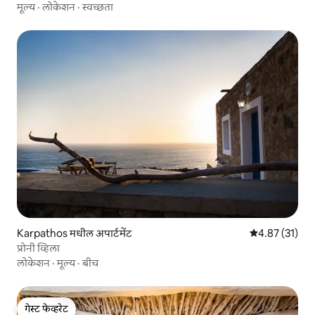
मूल्य
·
लोकेशन
·
स्वच्छता
Karpathos मधील अपार्टमेंट
5 पैकी 4.87 सरासर
4.87 (31)
प्रोनी व्हिला
लोकेशन
·
मूल्य
·
बीच
गेस्ट फेव्हरेट