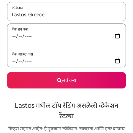
लोकेशन
जेव्हा परिणाम उपलब्ध असतील, तेव्हा वरच्या आणि खाली बाणांच्या किजसह नेव्हिगेट
चेक इन करा
चेक आऊट करा
सर्च करा
Lastos मधील टॉप रेटिंग असलेली व्हेकेशन
रेंटल्स
गेस्ट्स सहमत आहेत: हे मुक्काम लोकेशन, स्वच्छता आणि इतर बऱ्याच