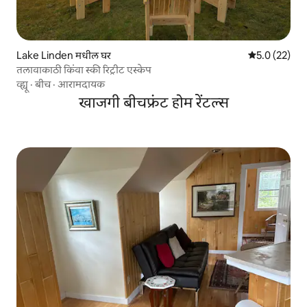
Lake Linden मधील घर
5 पैकी 5.0 सरासर
5.0 (22)
तलावाकाठी किंवा स्की रिट्रीट एस्केप
व्ह्यू
·
बीच
·
आरामदायक
खाजगी बीचफ्रंट होम रेंटल्स