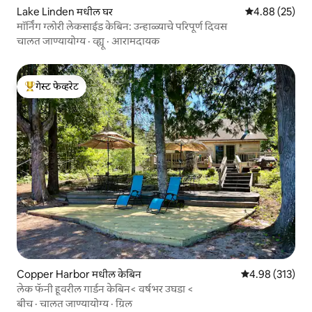
Lake Linden मधील घर
5 पैकी 4.88 सरासरी
4.88 (25)
मॉर्निंग ग्लोरी लेकसाईड केबिन: उन्हाळ्याचे परिपूर्ण दिवस
चालत जाण्यायोग्य
·
व्ह्यू
·
आरामदायक
गेस्ट फेव्हरेट
टॉप गेस्ट फेव्हरेट
Copper Harbor मधील केबिन
5 पैकी 4.98 सरासरी 
4.98 (313)
लेक फॅनी हूवरील गार्डन केबिन< वर्षभर उघडा <
बीच
·
चालत जाण्यायोग्य
·
ग्रिल