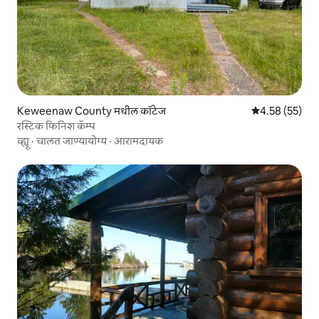
Keweenaw County मधील कॉटेज
5 पैकी 4.58 सरासर
4.58 (55)
रस्टिक फिनिश कॅम्प
व्ह्यू
·
चालत जाण्यायोग्य
·
आरामदायक