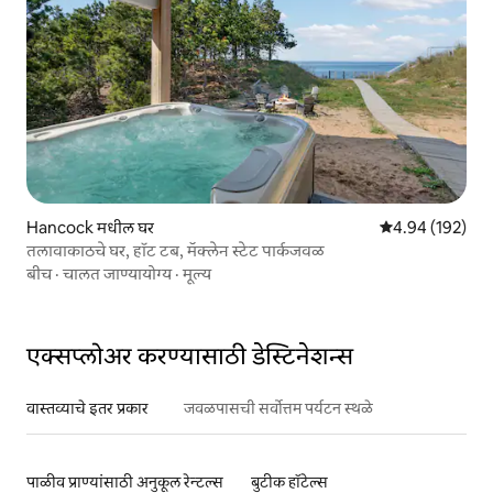
Hancock मधील घर
5 पैकी 4.94 सरासरी 
4.94 (192)
तलावाकाठचे घर, हॉट टब, मॅक्लेन स्टेट पार्कजवळ
बीच
·
चालत जाण्यायोग्य
·
मूल्य
एक्सप्लोअर करण्यासाठी डेस्टिनेशन्स
वास्तव्याचे इतर प्रकार
जवळपासची सर्वोत्तम पर्यटन स्थळे
पाळीव प्राण्यांसाठी अनुकूल रेन्टल्स
बुटीक हॉटेल्स