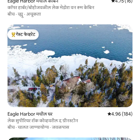
Eagle Harbor मधील केबिन
5 पैकी 4.75 सरासर
4.75 (16)
कॉपर हार्बर/बोहोजवळील लेक मेडोरा वन रूम केबिन
बीच
·
व्ह्यू
·
अचूकता
गेस्ट फेव्हरेट
टॉप गेस्ट फेव्हरेट
Eagle Harbor मधील घर
5 पैकी 4.96 सरासरी 
4.96 (184)
लेक सुपीरियर रॉक कोव्हवरील द ग्रीनस्टोन
बीच
·
चालत जाण्यायोग्य
·
जवळपास