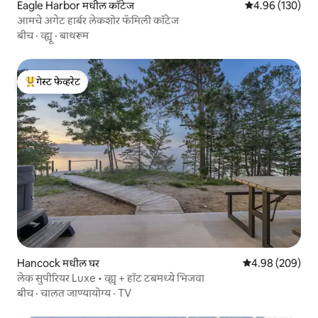
Eagle Harbor मधील कॉटेज
5 पैकी 4.96 सरासरी 
4.96 (130)
आमचे अगेट हार्बर लेकशोर फॅमिली कॉटेज
बीच
·
व्ह्यू
·
बाथरूम
गेस्ट फेव्हरेट
टॉप गेस्ट फेव्हरेट
Hancock मधील घर
5 पैकी 4.98 सरासरी 
4.98 (209)
लेक सुपीरियर Luxe • व्ह्यू + हॉट टबमध्ये भिजवा
बीच
·
चालत जाण्यायोग्य
·
TV