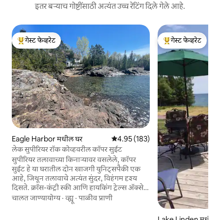
इतर बऱ्याच गोष्टींसाठी अत्यंत उच्च रेटिंग दिले गेले आहे.
गेस्ट फेव्हरेट
गेस्ट फेव्हरेट
टॉप गेस्ट फेव्हरेट
टॉप गेस्ट फेव्हरेट
Eagle Harbor मधील घर
5 पैकी 4.95 सरासरी रेटिंग, 183 रिव्ह्यूज
4.95 (183)
लेक सुपीरियर रॉक कोव्हवरील कॉपर सुईट
सुपीरियर तलावाच्या किनाऱ्यावर वसलेले, कॉपर
सुईट हे या घरातील दोन खाजगी युनिट्सपैकी एक
आहे, जिथून तलावाचे अत्यंत सुंदर, विहंगम दृश्य
दिसते. क्रॉस-कंट्री स्की आणि हायकिंग ट्रेल्स ॲक्सेस
करण्यासाठी थेट बाहेर पडा. पूर्णपणे सुसज्ज किचन,
चालत जाण्यायोग्य
·
व्ह्यू
·
पाळीव प्राणी
आरामदायक इनडोअर फायरप्लेस, तलावाकाठचा
बॅक पोर्च, हीटिंग असलेले गॅरेज आणि लाकडावर
Lake Linden मधील 