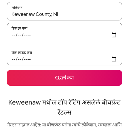
लोकेशन
जेव्हा परिणाम उपलब्ध असतील, तेव्हा वरच्या आणि खाली बाणांच्या किजसह नेव्हिगेट
चेक इन करा
चेक आऊट करा
सर्च करा
Keweenaw मधील टॉप रेटिंग असलेले बीचफ्रंट
रेंटल्स
गेस्ट्स सहमत आहेत: या बीचफ्रंट घरांना त्यांचे लोकेशन, स्वच्छता आणि