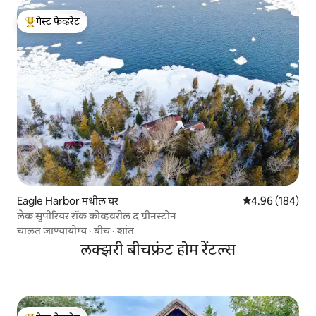
गेस्ट फेव्हरेट
टॉप गेस्ट फेव्हरेट
Eagle Harbor मधील घर
5 पैकी 4.96 सरासरी 
4.96 (184)
लेक सुपीरियर रॉक कोव्हवरील द ग्रीनस्टोन
चालत जाण्यायोग्य
·
बीच
·
शांत
लक्झरी बीचफ्रंट होम रेंटल्स