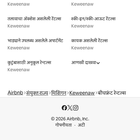
Keweenaw
Keweenaw
तलावाचा ॲक्सेस असलेली रेंटल्स
स्की-इन/स्की-आऊट रेंटल्स
Keweenaw
Keweenaw
भाड्याने उपलब्ध असलेले अपार्टमेंट
कायक असलेली रेंटल्स
Keweenaw
Keweenaw
कुटुंबासाठी अनुकूल रेन्टल्स
आणखी दाखवा
Keweenaw
Airbnb
संयुक्त राज्य
मिशिगन
Keweenaw
बीचफ्रंट रेन्टल्स
© 2026 Airbnb, Inc.
गोपनीयता
अटी