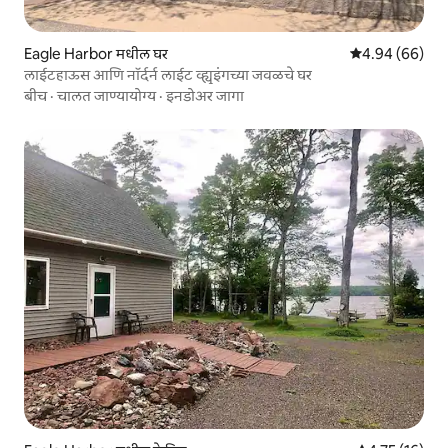
Eagle Harbor मधील घर
5 पैकी 4.94 सरासरी
4.94 (66)
लाईटहाऊस आणि नॉर्दर्न लाईट व्ह्यूइंगच्या जवळचे घर
बीच
·
चालत जाण्यायोग्य
·
इनडोअर जागा