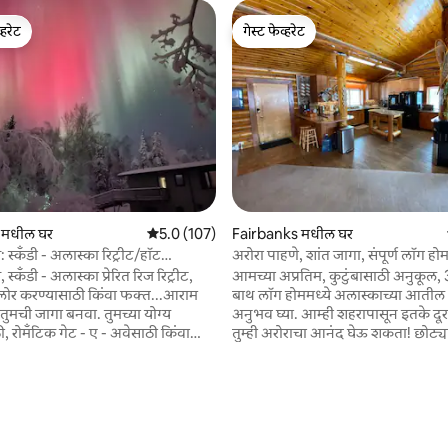
्हरेट
गेस्ट फेव्हरेट
व्हरेट
गेस्ट फेव्हरेट
 रिव्ह्यूज
 मधील घर
5 पैकी 5.0 सरासरी रेटिंग, 107 रिव्ह्यूज
5.0 (107)
Fairbanks मधील घर
स्कँडी - अलास्का रिट्रीट/हॉट
अरोरा पाहणे, शांत जागा, संपूर्ण लॉग हो
्कँडी - अलास्का प्रेरित रिज रिट्रीट,
आमच्या अप्रतिम, कुटुंबासाठी अनुकूल, 3
्लोर करण्यासाठी किंवा फक्त...आराम
बाथ लॉग होममध्ये अलास्काच्या आतील
 जागा बनवा. तुमच्या योग्य
अनुभव घ्या. आम्ही शहरापासून इतके दूर आहोत की
ी, रोमँटिक गेट - ए - अवेसाठी किंवा
तुम्ही अरोराचा आनंद घेऊ शकता! छोट्य
ा लग्नाच्या किंवा हनीमूनसाठी अपस्केल
ग्रुप्ससाठीही हे घर उत्तम आहे. आम्ही 6
गी हॉट टबमध्ये भिजवा
आहोत आणि 100 एकर राज्य जमीन आ
ृत्य ओव्हरहेड पहा. ट्रेल्समधून भटकंती
एक्सप्लोर करण्यासाठी मागील अंगणाच्
बाहेर हायकिंग करत आहोत. जीवनाच्या गर
्यूज भाड्याने घ्या. तुम्हाला
पडण्यासाठी आणि आराम करण्यासाठी ह
उबदारपणा आणि आराम देण्यासाठी
आहे. शॉपिंग, रेस्टॉरंट्स, रिव्हर वॉक, म