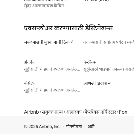
सुंदर आरामदायक केबिन
एक्सप्लोअर करण्यासाठी डेस्टिनेशन्स
जवळपासची मुक्कामाची ठिकाणे
जवळपासची सर्वोत्तम पर्यटन स्थळ
अँकरेज
फेरबँक्स
सुट्टीसाठी भाड्याने उपलब्ध असलेल्या जागा
वसिला
आणखी दाखवा
सुट्टीसाठी भाड्याने उपलब्ध असलेल्या जागा
Airbnb
संयुक्त राज्य
अलास्का
फेरबँक्स नॉर्थ स्टार
Fox
© 2026 Airbnb, Inc.
गोपनीयता
अटी