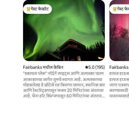
गेस्ट फेव्हरेट
गेस्ट फेव
टॉप गेस्ट फेव्हरेट
टॉप गेस्ट फे
Fairbanks मधील केबिन
5 पैकी 5.0 सरासरी रेटिंग, 195
5.0 (195)
Fairbanks
"स्कायज प्लेस" नॉर्दर्न लाइट्स आणि अलास्का चारम
हायज हाऊस: 
टब+अरोरा
आकाशाच्या जागेत तुमचे स्वागत आहे. अलास्काच्या
हायज हाऊस, स
मोहकतेसह हे छोटेसे रत्न किराणा सामान, स्थानिक बार
जागा एक्सप
आणि रेस्टॉरंट्सपासून फक्त 20 मिनिटांच्या अंतरावर
करण्यासाठी तुमची
आहे. चेना हॉट स्प्रिंग्जपासून 60 मिनिटांच्या अंतरावर
वास्तव्यासाठ
आणि डेनाली नॅशनल पार्कपर्यंत 2 तास. हे एक
अगदी तुमच्य
परिपूर्ण रोमँटिक गेटअवे किंवा मित्रमैत्रिणींसह आनंद
अनुभवाचा आनंद घ्या. खाज
घेण्यासाठी एक आरामदायक जागा आहे. आम्ही
आणि अरोरा न
शहराच्या दिवे नसलेल्या उत्तरेकडे तोंड असलेल्या
करा. तुमचा अनुभव वाढवा आणि खाजगी शेफ किंवा
टेकड्यांवर आहोत, ज्यामुळे उत्तरेकडील नेत्रदीपक
ऑन - साईट मॅसेज
प्रकाश दिसू शकतो. बरेच सुंदर लाकडी अ‍ॅक्सेंट्स,
उबदारपणा, 