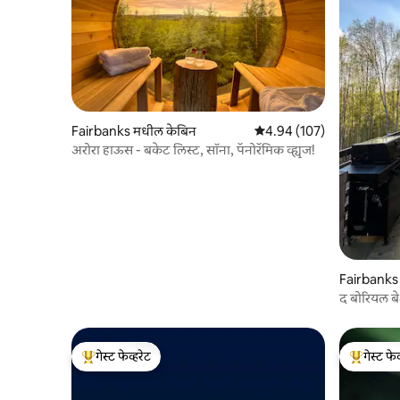
Fairbanks मधील केबिन
5 पैकी 4.94 सरासरी रेटिंग, 107
4.94 (107)
अरोरा हाऊस - बकेट लिस्ट, सॉना, पॅनोरॅमिक व्ह्यूज!
Fairbanks
द बोरियल बेअ
गेस्ट फेव्हरेट
गेस्ट फेव
टॉप गेस्ट फेव्हरेट
टॉप गेस्ट फे