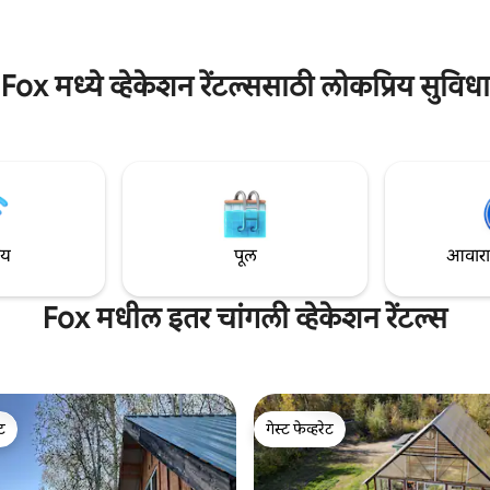
ल्या ठिकाणी स्वतःला बुडवून घ्या,
नाईट लाईफसह शहर एक सुंदर 20 मिनिटां
ेखील म्हणतात: हायज.
आहे आणि आम्ही अनेकदा डेनाली पाहत
Fox मध्ये व्हेकेशन रेंटल्ससाठी लोकप्रिय सुविधा
ाय
पूल
आवारात 
Fox मधील इतर चांगली व्हेकेशन रेंटल्स
ेट
गेस्ट फेव्हरेट
ेट
गेस्ट फेव्हरेट