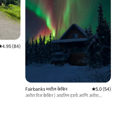
5 पैकी 4.95 सरासरी रेटिंग, 84 रिव्ह्यूज
4.95 (84)
Fairbanks मधील केबिन
5 पैकी 5.0 सरासरी रेटिंग, 5
5.0 (54)
अरोरा रिज केबिन | अप्रतिम दृश्ये आणि अरोरा
स्कायज