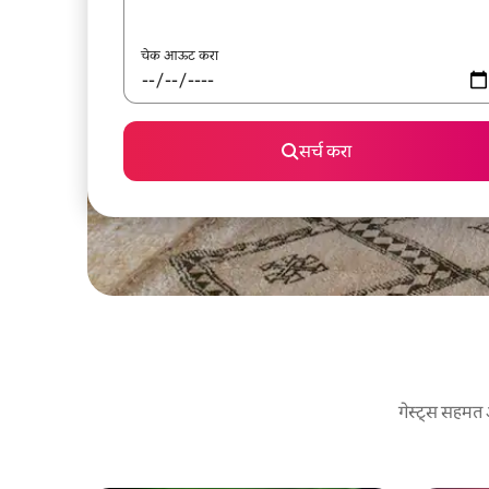
चेक आऊट करा
सर्च करा
गेस्ट्स सहमत 