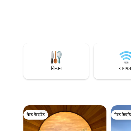
नैसर्गिक प्रकाश आणि रूम डार्कनिंग शेड्स. शक्य
डिझाईन केले
असल्यास, मी चेक इन/आऊटच्या वेळा सोयीस्कर
ज्याला हे द
करू शकतो.
किचन
वायफ
गेस्ट फेव्हरेट
गेस्ट फेव्हर
गेस्ट फेव्हरेट
गेस्ट फेव्हर