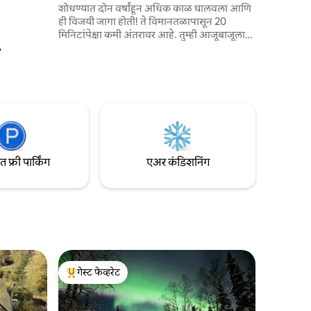
शोधण्यात दोन वर्षांहून अधिक काळ घालवला आणि
चा ड्राईव्ह
ही विजयी जागा होती! ते विमानतळापासून 20
ो.
मिनिटांपेक्षा कमी अंतरावर आहे. तुम्ही आजूबाजूला
40 एकरपेक्षा जास्त झाडे आणि वन्यजीव असलेल्या
शांत, शांत ठिकाणी आहात. घर मर्फी डोमवर आहे जे
दिवे पाहण्यासाठी सर्वोत्तम बिंदू आहे आणि तुम्ही या
आरामदायक सुट्टीच्या घराच्या आरामात दिवे सहजपणे
पाहू शकता. शिकार, मासेमारी, हायकिंग...सर्व
चालण्याचे अंतर! तुम्हाला वाहतुकीची आवश्यकता
असल्यास माझी कार भाड्याने देखील उपलब्ध आहे.
फ्री पार्किंग
एअर कंडिशनिंग
गेस्ट फेव्हरेट
टॉप गेस्ट फेव्हरेट