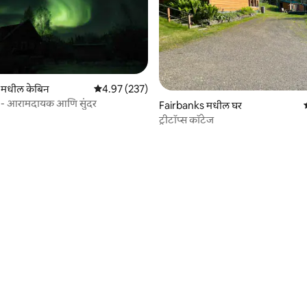
 मधील केबिन
5 पैकी 4.97 सरासरी रेटिंग, 237 रिव्ह्यूज
4.97 (237)
 - आरामदायक आणि सुंदर
Fairbanks मधील घर
ट्रीटॉप्स कॉटेज
 रिव्ह्यूज