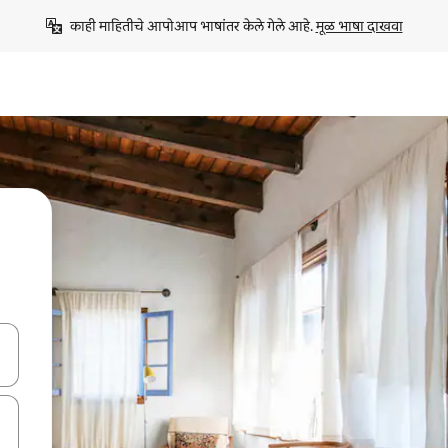
काही माहितीचे आपोआप भाषांतर केले गेले आहे. 
मूळ भाषा दाखवा
ा किजसह नेव्हिगेट करा किंवा स्पर्शाने स्वाइप जेश्चर्स वापरून एक्सप्लोर करा.