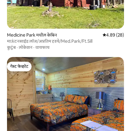
Medicine Park मधील केबिन
5 पैकी 4.89 सरासरी
4.89 (28)
माऊंटनसाईड लॉज/अप्रतिम दृश्ये/Med.Park/Ft.Sill
कुटुंब
·
लोकेशन
·
वायफाय
गेस्ट फेव्हरेट
गेस्ट फेव्हरेट