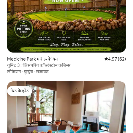
Medicine Park मधील केबिन
5 पैकी 4.97 सरासरी
4.97 (62)
युनिट 3 : व्हिसपरिंग कॉब्लेस्टोन केबिन्स
लोकेशन
·
कुटुंब
·
सजावट
गेस्ट फेव्हरेट
गेस्ट फेव्हरेट