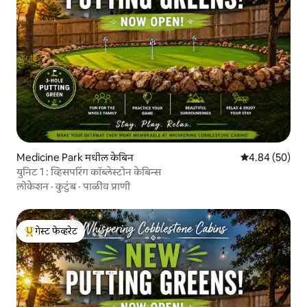
Medicine Park मधील केबिन
5 पैकी 4.84 सरासरी
4.84 (50)
युनिट 1 : व्हिसपरिंग कॉब्लेस्टोन केबिन्स
लोकेशन
·
कुटुंब
·
पाळीव प्राणी
गेस्ट फेव्हरेट
टॉप गेस्ट फेव्हरेट