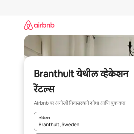
कंटेंटवर
जा
Branthult येथील व्हेकेशन
रेंटल्स
Airbnb वर अनोखी निवासस्थाने शोधा आणि बुक करा
लोकेशन
जेव्हा परिणाम उपलब्ध असतील, तेव्हा वरच्या आणि खाली बाणांच्य