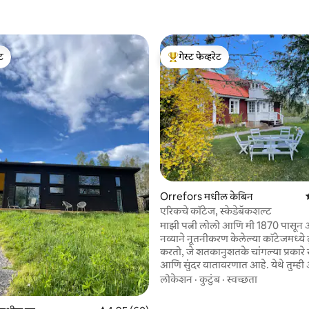
ेट
गेस्ट फेव्हरेट
ेट
टॉप गेस्ट फेव्हरेट
 रिव्ह्यूज
Orrefors मधील केबिन
एरिकचे कॉटेज, स्केडेबॅकशल्ट
माझी पत्नी लोलो आणि मी 1870 पासून 
नव्याने नूतनीकरण केलेल्या कॉटेजमध्ये 
करतो, जे शतकानुशतके चांगल्या प्रकारे स
आणि सुंदर वातावरणात आहे. येथे तुम्ह
शकता आणि आनंद घेऊ शकता - शांत 
लोकेशन
·
कुटुंब
·
स्वच्छता
तुम्हाला बार्बेक्यूज आणि स्विंगसह आम
होमलँड पार्कचा ॲक्सेस असेल. हायकिंग