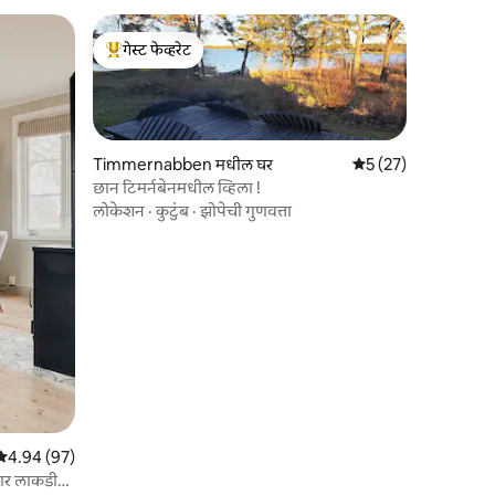
गेस्ट फेव्हरेट
टॉप गेस्ट फेव्हरेट
Timmernabben मधील घर
5 पैकी 5 सरासरी रेटिंग, 2
5 (27)
छान टिमर्नबेनमधील व्हिला !
लोकेशन
·
कुटुंब
·
झोपेची गुणवत्ता
5 पैकी 4.94 सरासरी रेटिंग, 97 रिव्ह्यूज
4.94 (97)
दार लाकडी