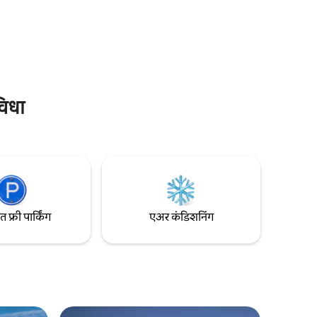
आराम आणि रिक्रिएट करण्यासाठी योग्य जागा. येथे,
तुम्ही मासेमारी करू शकता, पाण्याच्या
ॲक्टिव्हिटीजचा सराव करू शकता, सॉना स्विमिंग
ुम्ही पाहू
करू शकता. या आणि आमच्या जागेवर अविस्मरणीय
आठवणी तयार करा.
ंग लेकसह
हे.
विधा
फ्री पार्किंग
एअर कंडिशनिंग