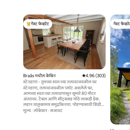
गेस्ट फेव्हरेट
गेस्ट फेव्हर
टॉप गेस्ट फेव्हरेट
गेस्ट फेव्हर
Braås मधील केबिन
5 पैकी 4.96 सरासरी रेटिंग, 303
4.96 (303)
स्टेनहागा - तुमच्या स्वतःच्या तलावाजवळील घर
स्टेनहागा, तलावाजवळील प्लॉट असलेले घर,
आमच्या स्वतःच्या तलावापासून सुमारे 80 मीटर
अंतरावर. टेबल आणि सीट्ससह मोठे लाकडी डेक.
लहान वालुकामय समुद्रकिनारा. पोहण्यासाठी शिडी
असलेले तरंगते डॉक. हे घर Smedstugan च्या
मूल्य
·
लोकेशन
·
सजावट
जवळ आहे, आम्ही येथे Airbnb वर भाड्याने घेतलेले
आमचे दुसरे घर. फिशिंग समाविष्ट. नियोजित सॅल्मन.
भाड्यात एक मासा समाविष्ट आहे, त्यानंतर SEK