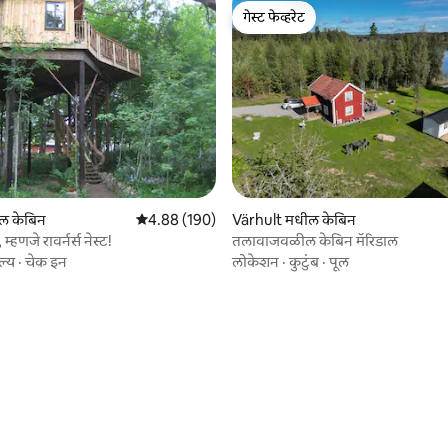
गेस्ट फेव्हरेट
गेस्ट फेव्हरेट
8 रिव्ह्यूज
ल केबिन
5 पैकी 4.88 सरासरी रेटिंग, 190 रिव्ह्यूज
4.88 (190)
Värhult मधील केबिन
्हणजे रावर्नर्स नेस्ट!
तलावाजवळील केबिन मॅरिडाल
ल्य
·
चेक इन
लोकेशन
·
कुटुंब
·
पूल