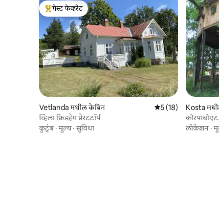
गेस्ट फेव्हरेट
टॉप गेस्ट फेव्हरेट
Vetlanda मधील केबिन
5 पैकी 5 सरासरी रेटिंग, 1
5 (18)
Kosta मधी
व्हिला फ्रिडहेम प्रेस्टटॉर्प
कोरपाबोएट, म
कुटुंब
·
मूल्य
·
सुविधा
लोकेशन
·
मू