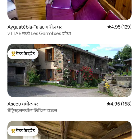
Ayguatébia-Talau मधील घर
5 पैकी 4.95 सरासरी 
4.95 (129)
vTTAE मध्ये Les Garrotxes शोधा
गेस्ट फेव्हरेट
टॉप गेस्ट फेव्हरेट
Ascou मधील घर
5 पैकी 4.96 सरासरी 
4.96 (168)
बॅप्टिस्ट्समधील लिटिल हाऊस
गेस्ट फेव्हरेट
टॉप गेस्ट फेव्हरेट