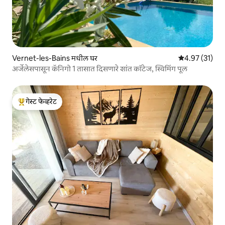
Vernet-les-Bains मधील घर
5 पैकी 4.97 सरासर
4.97 (31)
अर्जेलेसपासून कॅनिगो 1 तासात दिसणारे शांत कॉटेज, स्विमिंग पूल
गेस्ट फेव्हरेट
टॉप गेस्ट फेव्हरेट