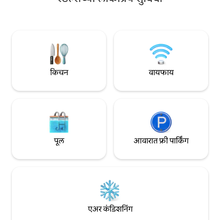
मीटर लिव्हिंग एरिया: किचन + टीव्ही लाउंज • 4
निरीक्षण करणे सोपे आह
बेडरूम्स (90 सेमी आणि 160 सेमी बेड्स) • 3
माऊंटन बाइकिंग ट्रेल्स
बाथरूम्स, 3 टॉयलेट्स • गेट असलेले गॅरेज (1 कार)
आमचे हॅम्लेट भूमध्य 
विशेष आकर्षणे🎯: • बेडिंग आणि टॉवेल्स समाविष्ट
स्की उतारांपासून 40 म
आहेत • लायब्ररी क्षेत्र • सॉना • आऊटडोअर
समुद्रापासून एक तासाच
स्कॅन्डिनेव्हियन हॉट टब (जकुझी) • मुलांसाठी सुविधा
किचन
वायफाय
पूल
आवारात फ्री पार्किंग
एअर कंडिशनिंग