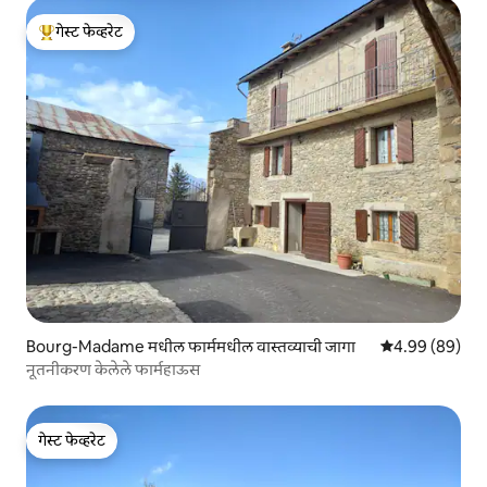
गेस्ट फेव्हरेट
टॉप गेस्ट फेव्हरेट
Bourg-Madame मधील फार्ममधील वास्तव्याची जागा
5 पैकी 4.99 सरासरी
4.99 (89)
नूतनीकरण केलेले फार्महाऊस
गेस्ट फेव्हरेट
गेस्ट फेव्हरेट