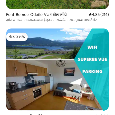
Font-Romeu-Odeillo-Via मधील काँडो
5 पैकी 4.85 सरासरी 
4.85 (214)
शांत बागच्या तळमजल्याकडे दृश्य असलेले आरामदायक अपार्टमेंट
गेस्ट फेव्हरेट
गेस्ट फेव्हरेट