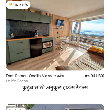
गेस्ट फेव्हरेट
टॉप गेस्ट फेव्हरेट
Font-Romeu-Odeillo-Via मधील काँडो
5 पैकी 4.94 सरासरी 
4.94 (130)
Le P'it Cocon
कुटुंबासाठी अनुकूल हाऊस रेंटल्स