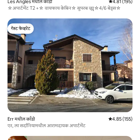
Les Angles मधील काँडो
5 पैकी 4.81 सरासरी
4.81 (195)
☆अपार्टमेंट T2 +☆ वायफाय केबिन☆ सुपरब व्ह्यू☆4/6 बेड्स☆
गेस्ट फेव्हरेट
गेस्ट फेव्हरेट
Err मधील काँडो
5 पैकी 4.85 सरासरी
4.85 (155)
एर, ला सर्दानियामधील आरामदायक अपार्टमेंट