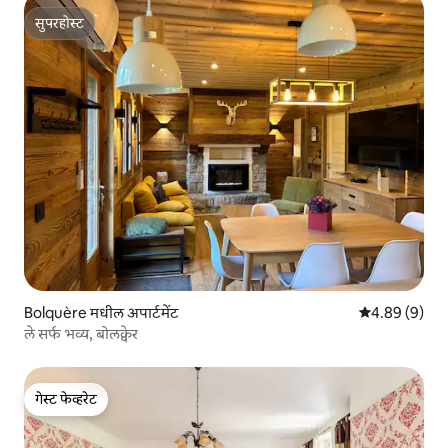
सुपरहोस्ट
सुपरहोस्ट
Bolquère मधील अपार्टमेंट
5 पैकी 4.89 सरास
4.89 (9)
ले सर्फ भव्य, बोलक्वेर
गेस्ट फेव्हरेट
गेस्ट फेव्हरेट