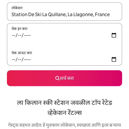
लोकेशन
जेव्हा परिणाम उपलब्ध असतील, तेव्हा वरच्या आणि खाली बाणांच्या किजसह नेव्हिगेट
चेक इन करा
चेक आऊट करा
सर्च करा
ला किलान स्की स्टेशन जवळील टॉप रेटेड
व्हेकेशन रेंटल्स
गेस्ट्स सहमत आहेत: हे मुक्काम लोकेशन, स्वच्छता आणि इतर बऱ्याच