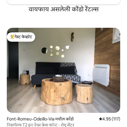
वायफाय असलेली कोंडो रेंटल्स
गेस्ट फेव्हरेट
टॉप गेस्ट फेव्हरेट
Font-Romeu-Odeillo-Via मधील काँडो
5 पैकी 4.95 सरासरी
4.95 (117)
निसर्गरम्य T2 इन नेचर केस फॉन्ट - रोमू सेंटर