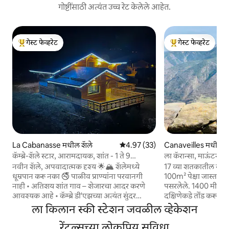
गोष्टींसाठी अत्यंत उच्च रेट केलेले आहेत.
गेस्ट फेव्हरेट
गेस्ट फेव्हरेट
टॉप गेस्ट फेव्हरेट
टॉप गेस्ट फेव्हरेट
La Cabanasse मधील शॅले
5 पैकी 4.97 सरासरी रेटिंग, 33 रिव्ह्यूज
4.97 (33)
Canaveilles मधील क
कॅम्ब्रे-शॅले स्टार, आरामदायक, शांत - 1 ते 9
ला कॅरान्सा, माऊंटन ह
लोकांसाठी
नवीन शॅले, अपवादात्मक दृश्य 🌟🏔 शॅलेमध्ये
17 व्या शतकातील सुंद
धूम्रपान करू नका 🚭 पाळीव प्राण्यांना परवानगी
100m² पेक्षा जास्त अस
नाही • अतिशय शांत गाव – शेजारचा आदर करणे
पसरलेले. 1400 मीटर्स
आवश्यक आहे • कॅम्ब्रे डी'एझच्या अत्यंत सुंदर
दक्षिणेकडे तोंड करून,
दृश्यांसह नवीन, आरामदायक शॅले • फॉन्ट-रोम्यू
फुलांचे गार्डन आणि व्ह
ला किलान स्की स्टेशन जवळील व्हेकेशन
पासून 7 किमी (4.3 मैल) (10 मिनिटे) •
मॅसिफ्सचे चित्तवेधक दृ
उपविभागाच्या बाहेर • क्षमता: 8 लोक • 80 चौरस
रेंटल्सच्या लोकप्रिय सुविधा
करण्यासाठी आदर्श! व