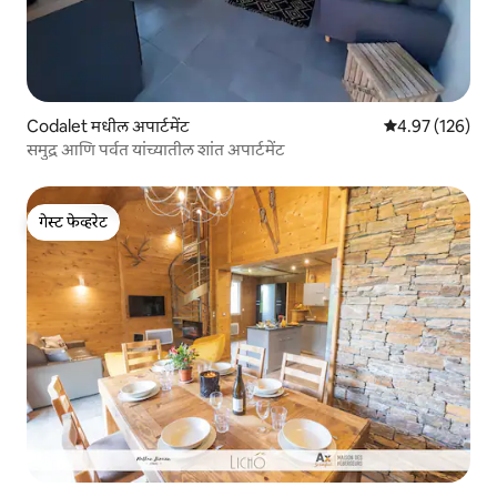
Codalet मधील अपार्टमेंट
5 पैकी 4.97 सरासरी 
4.97 (126)
समुद्र आणि पर्वत यांच्यातील शांत अपार्टमेंट
गेस्ट फेव्हरेट
गेस्ट फेव्हरेट