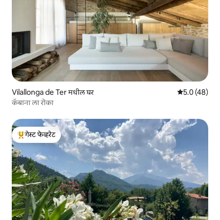
Vilallonga de Ter मधील घर
5 पैकी 5.0 सरासर
5.0 (48)
कॅबाना ला रोका
गेस्ट फेव्हरेट
टॉप गेस्ट फेव्हरेट