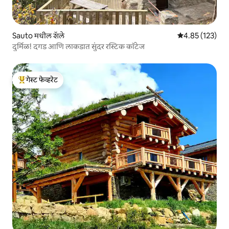
Sauto मधील शॅले
5 पैकी 4.85 सरासरी
4.85 (123)
दुर्मिळ! दगड आणि लाकडात सुंदर रस्टिक कॉटेज
गेस्ट फेव्हरेट
टॉप गेस्ट फेव्हरेट