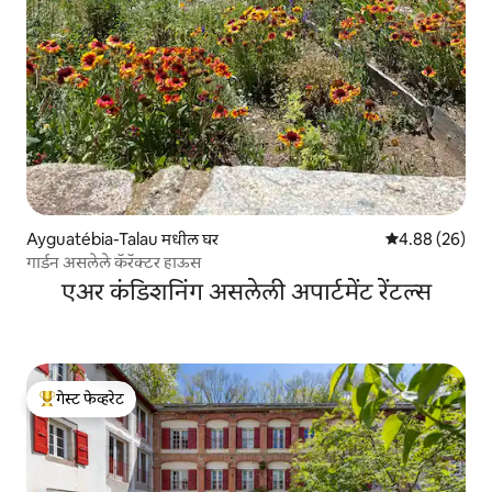
Ayguatébia-Talau मधील घर
5 पैकी 4.88 सरासरी
4.88 (26)
गार्डन असलेले कॅरॅक्टर हाऊस
एअर कंडिशनिंग असलेली अपार्टमेंट रेंटल्स
गेस्ट फेव्हरेट
टॉप गेस्ट फेव्हरेट