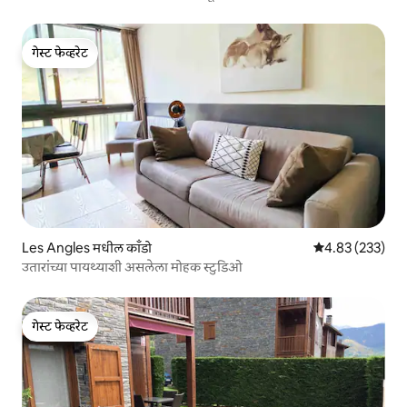
गेस्ट फेव्हरेट
गेस्ट फेव्हरेट
Les Angles मधील काँडो
5 पैकी 4.83 सरासरी 
4.83 (233)
उतारांच्या पायथ्याशी असलेला मोहक स्टुडिओ
गेस्ट फेव्हरेट
गेस्ट फेव्हरेट