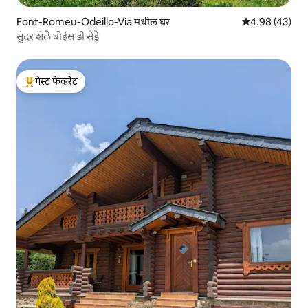
Font-Romeu-Odeillo-Via मधील घर
5 पैकी 4.98 सरासर
4.98 (43)
सुंदर शॅले बोईस डी सेड्रे
गेस्ट फेव्हरेट
टॉप गेस्ट फेव्हरेट