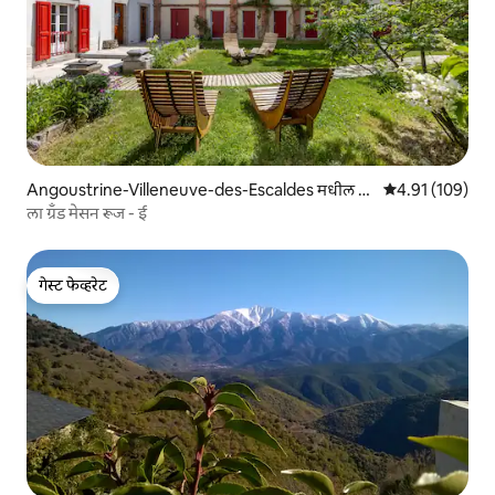
Angoustrine-Villeneuve-des-Escaldes मधील अ
5 पैकी 4.91 सरासरी
4.91 (109)
पार्टमेंट
ला ग्रँड मेसन रूज - ई
गेस्ट फेव्हरेट
गेस्ट फेव्हरेट