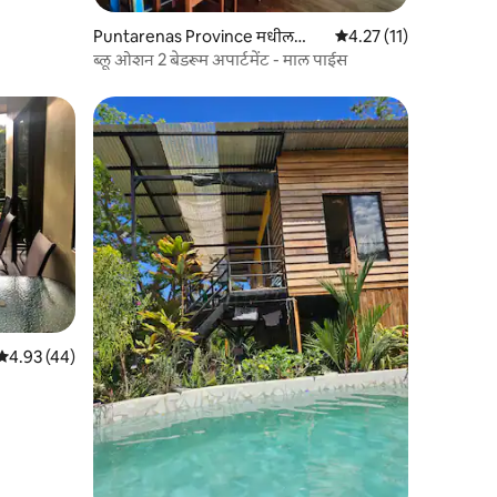
Puntarenas Province मधील
5 पैकी 4.27 सरासरी रेटिंग, 1
4.27 (11)
काँडो
ब्लू ओशन 2 बेडरूम अपार्टमेंट - माल पाईस
5 पैकी 4.93 सरासरी रेटिंग, 44 रिव्ह्यूज
4.93 (44)