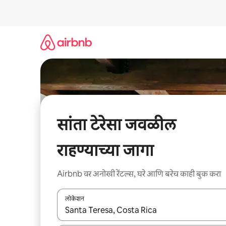
कंटेंटवर
जा
सांता टेरेसा जवळील
राहण्याच्या जागा
Airbnb वर अनोखी रेंटल्स, घरे आणि बरेच काही बुक करा
लोकेशन
जेव्हा परिणाम उपलब्ध असतील, तेव्हा वरच्या आणि खाली बाणांच्य