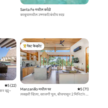
Santa Fe मधील काँडो
काबुयामधील उष्णकटिबंधीय स्वप्न
गेस्ट फेव्हरेट
टॉप गेस्ट फेव्हरेट
5 पैकी 5 सरासरी रेटिंग, 22 रिव्ह्यूज
5 (22)
Manzanillo मधील घर
5 पैकी 5 सरासरी रेटिंग, 
5 (71)
न व्ह्यू~
लक्झरी व्हिला, खाजगी पूल, बीचपासून 2 मिनिटांच्या
अंतरावर