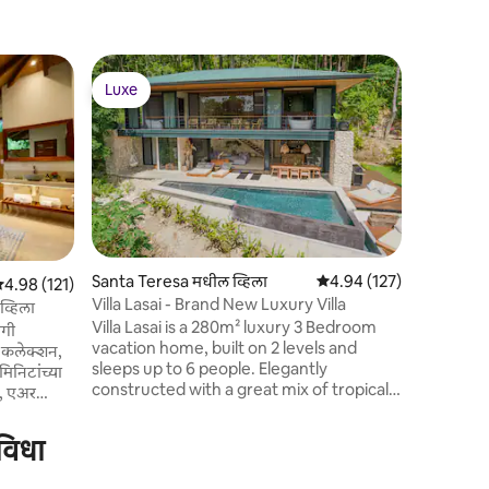
Santa Te
Luxe
गेस्ट फेव्ह
व्हिला
आधुनिक ओशन 
Luxe
गेस्ट फेव्ह
व्हिला एल मॅ
बीचच्या उ
व्हिला आहे.
एप्रिल 2021 
आसपासच्या 
आहे (आम्हा
जो प्रॉपर्टी
प्रदान करतो
Santa Teresa मधील व्हिला
5 पैकी 4.94 सरासरी रेटिंग, 12
4.94 (127)
 पैकी 4.98 सरासरी रेटिंग, 121 रिव्ह्यूज
4.98 (121)
सभोवतालच्या
Villa Lasai - Brand New Luxury Villa
व्हिला
आहे आणि त्
Villa Lasai is a 280m² luxury 3 Bedroom
जगी
vacation home, built on 2 levels and
 कलेक्शन,
sleeps up to 6 people. Elegantly
मिनिटांच्या
constructed with a great mix of tropical
, एअर
architecture, styled with materials such
किचन, मीठाचा
as exposed polished concrete and
णि
ुविधा
natural stone as the indoor and outdoor
रीजचा आनंद
areas blend together. Facing the ocean