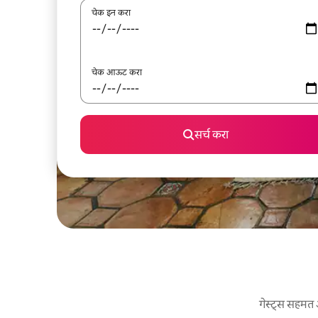
चेक इन करा
चेक आऊट करा
सर्च करा
गेस्ट्स सहमत 