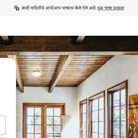
काही माहितीचे आपोआप भाषांतर केले गेले आहे. 
मूळ भाषा दाखवा
ा किजसह नेव्हिगेट करा किंवा स्पर्शाने स्वाइप जेश्चर्स वापरून एक्सप्लोर करा.