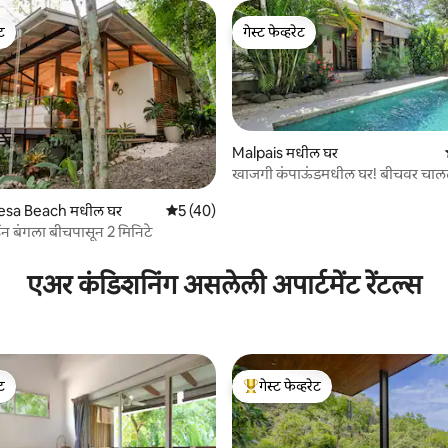
ेट
गेस्ट फेव्हरेट
ेट
गेस्ट फेव्हरेट
Malpais मधील घर
खाजगी कंपाऊंडमधील घर! बीचवर चाल
वायफाय
esa Beach मधील घर
5 पैकी 5 सरासरी रेटिंग, 40 रिव्ह्यूज
5 (40)
न बंगला बीचपासून 2 मिनिटे
7 रिव्ह्यूज
एअर कंडिशनिंग असलेली अपार्टमेंट रेंटल्स
ेट
गेस्ट फेव्हरेट
ेट
टॉप गेस्ट फेव्हरेट