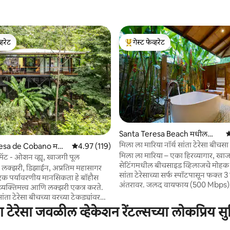
्हरेट
गेस्ट फेव्हरेट
व्हरेट
टॉप गेस्ट फेव्हरेट
 रिव्ह्यूज
Santa Teresa Beach मधील
5
व्हिला
मिला ला मारिया नॉर्थ सांता टेरेसा बीचसा 
esa de Cobano म
5 पैकी 4.97 सरासरी रेटिंग, 119 रिव्ह्यूज
4.97 (119)
मिला ला मारिया – एका हिरव्यागार, खा
मिंट - ओशन व्ह्यू, खाजगी पूल
सेटिंगमधील बीचसाइड व्हिलाजचे मोहक
- लक्झरी, डिझाईन, अप्रतिम महासागर
सांता टेरेसाच्या सर्फ स्पॉटपासून फक्त 3 
 पर्यावरणीय मानसिकता हे बॉहौस
अंतरावर. जलद वायफाय (500 Mbps)
्यक्तिमत्त्व आणि लक्झरी एकत्र करते.
कंडिशनिंग, स्वच्छता, पूर्णपणे सुसज्ज 
ांता टेरेसा बीचच्या वरच्या टेकड्यांवर
पूल, प्रीमियम बेड आणि बाथ लिनन्स आ
आणि समुद्राच्या अप्रतिम दृश्यांसह
ा टेरेसा जवळील व्हेकेशन रेंटल्सच्या लोकप्रिय स
ऑरगॅनिक, हाताने बनवलेल्या टॉयलेट
ंगलाकडे पाहत आहे. निसर्गामध्ये एम्बेड
घ्या. अतिरिक्त गोष्टींमध्ये नॅनी सेवा, खाजगी शेफ,
ाच्या काचेच्या भिंती आणि हलकी