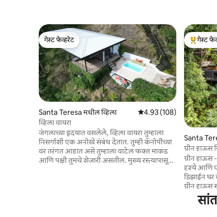
गेस्ट फेव्हरेट
गेस्ट फेव
गेस्ट फेव्हरेट
टॉप गेस्ट फे
Santa Teresa मधील व्हिला
5 पैकी 4.93 सरासरी रेटिंग, 108
4.93 (108)
व्हिला वायरा
जंगलाच्या हृदयात वसलेले, व्हिला वायरा तुम्हाला
Santa Ter
निसर्गाशी एक अनोखे संबंध देतात. तुम्ही कॅनोपीच्या
धील घर
ग्रीन हाऊस 
वर तरंगत आहात असे तुम्हाला वाटेल फक्त माकड
ग्रीन हाऊस 
आणि पक्षी तुमचे शेजारी असतील. मुख्य रस्त्यापासून
दृश्ये आणि एक
परत जा, तुम्हाला सांता टेरेसा गावापासून फक्त 15
डिझाईन घर व
मिनिटांच्या अंतरावर आणि अप्रतिम हर्मोसा बीचपासून
ग्रीन हाऊस स
10 मिनिटांच्या अंतरावर असलेल्या या अपवादात्मक
वसलेले आहे 
सांत
गोपनीयतेसह पूर्णपणे डिस्कनेक्ट झाल्यासारखे
हिरव्यागार ज
वाटेल. आमचे 2 बेडरूम्स (किंग अँड क्वीन बेड्स)
केलेले, त्य
खाजगी पूल आणि फ्लोटिंग नेट तुम्हाला