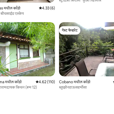
स्टुडिओ सिएलो ' लुआ व्हिलाज '
 रिव्ह्यूज
s मधील काँडो
5 पैकी 4.33 सरासरी रेटिंग, 6 रिव्ह्यूज
4.33 (6)
न बीचसाईड एस्केप
गेस्ट फेव्हरेट
गेस्ट फेव्हरेट
 रिव्ह्यूज
Montezuma मधील काँडो
5 पैकी 4.62 सरासरी रेटिंग, 110 रिव्ह्यूज
4.62 (110)
Cobano मधील काँडो
ामदायक किचन (रूम 12)
ब्लूझोनहाऊसहर्मोसा