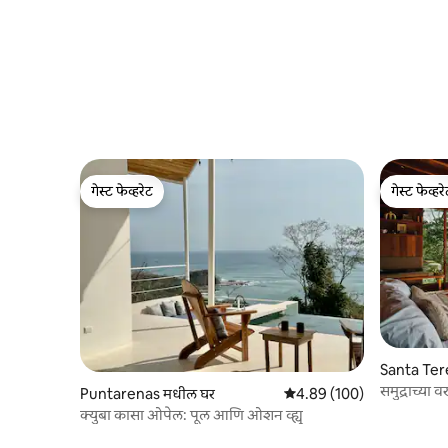
गेस्ट फेव्हरेट
गेस्ट फेव्हर
गेस्ट फेव्हरेट
गेस्ट फेव्हर
Santa Ter
समुद्राच्या व
Puntarenas मधील घर
5 पैकी 4.89 सरासरी रेटिंग, 100
4.89 (100)
क्युबा कासा ओपेल: पूल आणि ओशन व्ह्यू