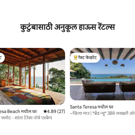
कुटुंबासाठी अनुकूल हाऊस रेंटल्स
ेट
गेस्ट फेव्हरेट
ेट
टॉप गेस्ट फेव्हरेट
Santa Teresa मधील घर
esa Beach मधील घर
5 पैकी 4.89 सरासरी रेटिंग, 27 रिव्ह्यूज
4.89 (27)
~व्हिला माउ | *ब्रँड न्यू* 3BR लक्झरी ओश
र फ्लोट - सांता टेरेसा नॉर्थ एस्केप
 रिव्ह्यूज