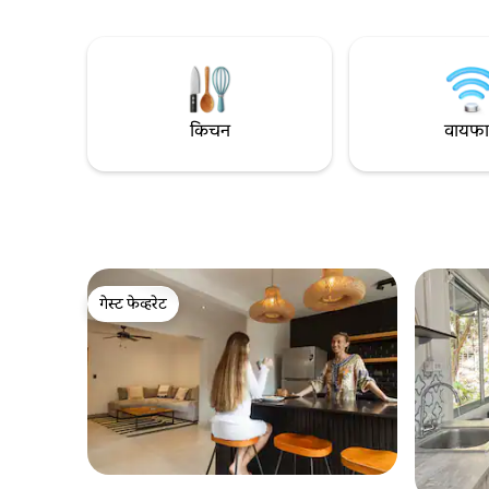
आर्किटेक्चर
आतापर्यंतच्या सर्वोत्तम अनुभवाचा आनंद घेण्यासाठी
घराचे स्वरूप
कॉल करत आहेत!
ग्रीन हाऊस 
जीवजंतूंचा 
किचन
वायफ
गेस्ट फेव्हरेट
गेस्ट फेव्हरेट