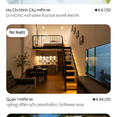
Ho Chi Minh City मधील घर
5 पैकी 4.6 सरासर
4.6 (10)
D1 HCMC मध्ये प्रशस्त पेंटहाऊस खाजगी रूफटॉप
गेस्ट फेव्हरेट
गेस्ट फेव्हरेट
Quận 1 मधील घर
5 पैकी 4.94 सरासर
4.94 (31)
न्यूयेनह्यू वॉकिंग स्ट्रीट/सायगॉनसेंटर/ नेटफ्लिक्स जवळ