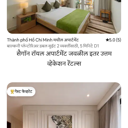
Thành phố Hồ Chí Minh मधील अपार्टमेंट
5 पैकी 5.0 सरास
5.0 (5)
बाल्कनी प्लॅन्टोरिअर डबल सुईट 2 व्यक्तींसाठी, 5 मिनिटे D1
सैगॉन रॉयल अपार्टमेंट जवळील इतर उत्तम
व्हेकेशन रेंटल्स
गेस्ट फेव्हरेट
टॉप गेस्ट फेव्हरेट