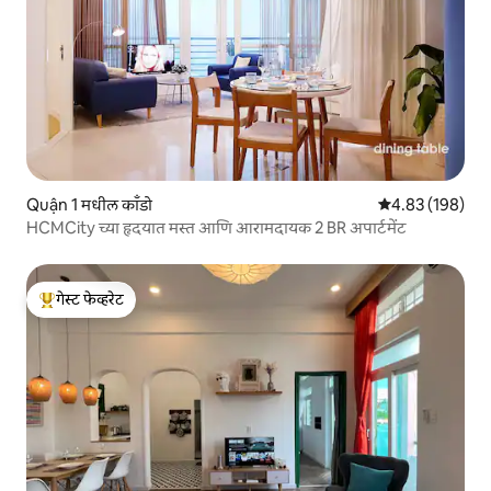
Quận 1 मधील काँडो
5 पैकी 4.83 सरासरी 
4.83 (198)
HCMCity च्या हृदयात मस्त आणि आरामदायक 2 BR अपार्टमेंट
गेस्ट फेव्हरेट
टॉप गेस्ट फेव्हरेट