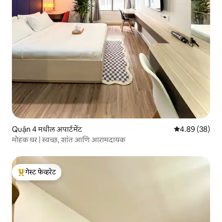
Quận 4 मधील अपार्टमेंट
5 पैकी 4.89 सरासरी
4.89 (38)
मोहक घर | स्वच्छ, शांत आणि आरामदायक
गेस्ट फेव्हरेट
टॉप गेस्ट फेव्हरेट