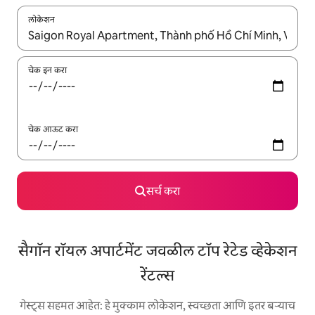
लोकेशन
जेव्हा परिणाम उपलब्ध असतील, तेव्हा वरच्या आणि खाली बाणांच्या किजसह नेव्हिगेट
चेक इन करा
चेक आऊट करा
सर्च करा
सैगॉन रॉयल अपार्टमेंट जवळील टॉप रेटेड व्हेकेशन
रेंटल्स
गेस्ट्स सहमत आहेत: हे मुक्काम लोकेशन, स्वच्छता आणि इतर बऱ्याच