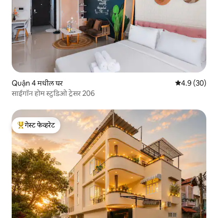
Quận 4 मधील घर
5 पैकी 4.9 सरासर
4.9 (30)
साईगॉन होम स्टुडिओ ट्रेसर 206
गेस्ट फेव्हरेट
टॉप गेस्ट फेव्हरेट