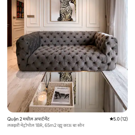
Quận 2 मधील अपार्टमेंट
5 पैकी 5.0 सरासर
5.0 (12)
लक्झरी मेट्रोपोल 1BR, 65m2 व्ह्यू काऊ बा सोन