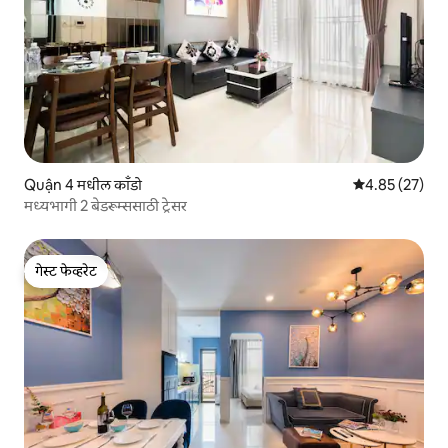
Quận 4 मधील काँडो
5 पैकी 4.85 सरासर
4.85 (27)
मध्यभागी 2 बेडरूम्ससाठी ट्रेसर
गेस्ट फेव्हरेट
गेस्ट फेव्हरेट