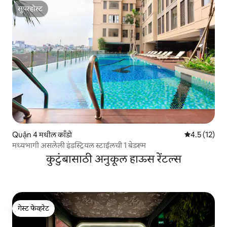
सुपरहोस्ट
सुपरहोस्ट
Quận 4 मधील काँडो
5 पैकी 4.5 सरासर
4.5 (12)
मध्यभागी असलेली इंडस्ट्रियल स्टाईलची 1 बेडरूम
कुटुंबासाठी अनुकूल हाऊस रेंटल्स
गेस्ट फेव्हरेट
गेस्ट फेव्हरेट