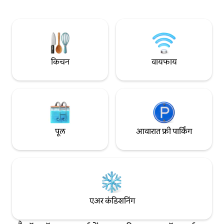
जसे की स्विमिंग पूल, जिम आणि 24/7 सुरक्षा.
करमणूक. अपार्टमेंटमध्य
बिटेक्सको, नगुएन ह्यू वॉकिंग स्ट्रीट, बेन थान्ह
करण्यासाठी लिफ्ट आणि 
मार्केटला जाण्यासाठी सोयीस्कर लोकेशन –
आहेत. तुमच्या सुट्टीच्
सायगॉनची सैर करत दिवसभर फिरल्यानंतर
आमच्या अपार्टमेंटमध्ये
विश्रांतीसाठी आदर्श!
किचन
वायफाय
पूल
आवारात फ्री पार्किंग
एअर कंडिशनिंग