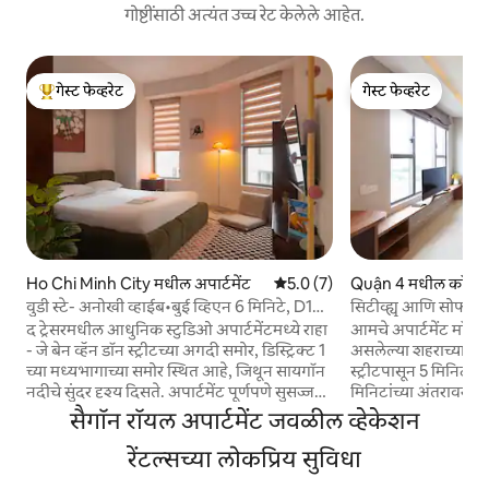
गोष्टींसाठी अत्यंत उच्च रेट केलेले आहेत.
गेस्ट फेव्हरेट
गेस्ट फेव्हरेट
टॉप गेस्ट फेव्हरेट
गेस्ट फेव्हरेट
Ho Chi Minh City मधील अपार्टमेंट
5 पैकी 5.0 सरासरी रेटिंग, 7 रिव्ह्यूज
5.0 (7)
Quận 4 मधील काँडो
वुडी स्टे- अनोखी व्हाईब•बुई व्हिएन 6 मिनिटे, D1
सिटीव्ह्यू आणि सोफाब
सेंट्रल
स्टुडिओ
द ट्रेसरमधील आधुनिक स्टुडिओ अपार्टमेंटमध्ये राहा
आमचे अपार्टमेंट माँग ब
- जे बेन व्हॅन डॉन स्ट्रीटच्या अगदी समोर, डिस्ट्रिक्ट 1
असलेल्या शहराच्या मध्
च्या मध्यभागाच्या समोर स्थित आहे, जिथून सायगॉन
स्ट्रीटपासून 5 मिनिटांच
नदीचे सुंदर दृश्य दिसते. अपार्टमेंट पूर्णपणे सुसज्ज
मिनिटांच्या अंतरावर, बु
आहे: एक आरामदायक बेड, एक स्वयंपाकघर, एक
अंतरावर, लॉबीमध्ये 7 एल
सैगॉन रॉयल अपार्टमेंट जवळील व्हेकेशन
रेफ्रिजरेटर, एअर कंडिशनिंग, हाय-स्पीड वाय-फाय,
सोयीस्कर स्टोअर्स. अपार
एक फ्लॅट-स्क्रीन टीव्ही आणि एक स्वच्छ बाथरूम.
रेंटल्सच्या लोकप्रिय सुविधा
आणि तुमच्या घराप्रमाणे 
रहिवासी इमारतीच्या सुविधांचा वापर करू शकतात
फ्लॅट स्क्रीन टीव्ही आ