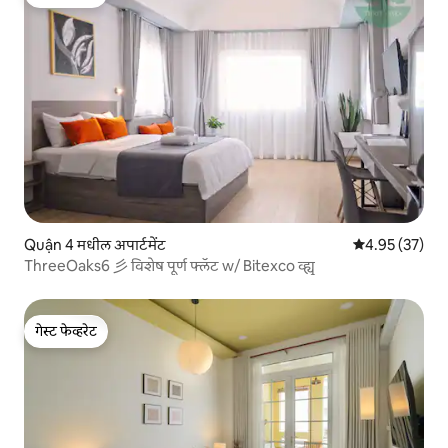
गेस्ट फेव्हरेट
Quận 4 मधील अपार्टमेंट
5 पैकी 4.95 सरासर
4.95 (37)
ThreeOaks6 彡 विशेष पूर्ण फ्लॅट w/ Bitexco व्ह्यू
गेस्ट फेव्हरेट
गेस्ट फेव्हरेट