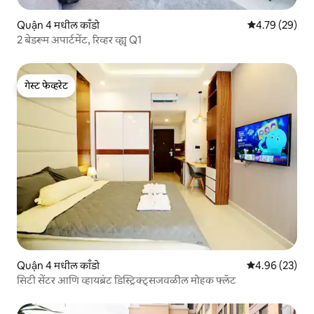
Quận 4 मधील काँडो
5 पैकी 4.79 सरासर
4.79 (29)
2 बेडरूम अपार्टमेंट, रिव्हर व्ह्यू Q1
गेस्ट फेव्हरेट
गेस्ट फेव्हरेट
Quận 4 मधील काँडो
5 पैकी 4.96 सरासरी
4.96 (23)
सिटी सेंटर आणि व्हायब्रंट डिस्ट्रिक्ट्सजवळील मोहक फ्लॅट