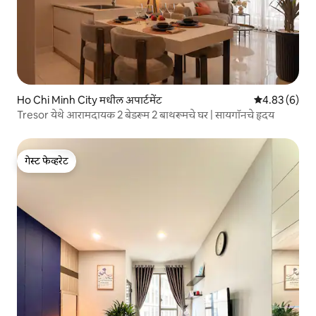
Ho Chi Minh City मधील अपार्टमेंट
5 पैकी 4.83 सरास
4.83 (6)
Tresor येथे आरामदायक 2 बेडरूम 2 बाथरूमचे घर | सायगॉनचे हृदय
गेस्ट फेव्हरेट
गेस्ट फेव्हरेट