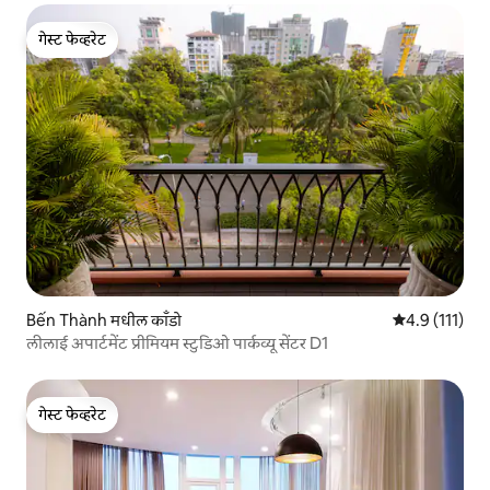
गेस्ट फेव्हरेट
गेस्ट फेव्हरेट
Bến Thành मधील काँडो
5 पैकी 4.9 सरासरी
4.9 (111)
लीलाई अपार्टमेंट प्रीमियम स्टुडिओ पार्कव्यू सेंटर D1
गेस्ट फेव्हरेट
गेस्ट फेव्हरेट