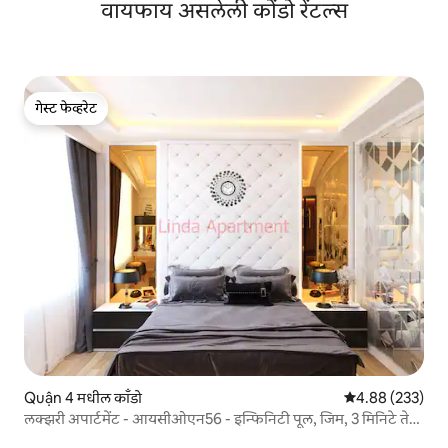
वायफाय असलेली कोंडो रेंटल्स
गेस्ट फेव्हरेट
गेस्ट फेव्हरेट
Quận 4 मधील काँडो
5 पैकी 4.88 सरासरी 
4.88 (233)
लक्झरी अपार्टमेंट - आयसीओएन56 - इन्फिनिटी पूल, जिम, 3 मिनिटे ते
सेंट्रल