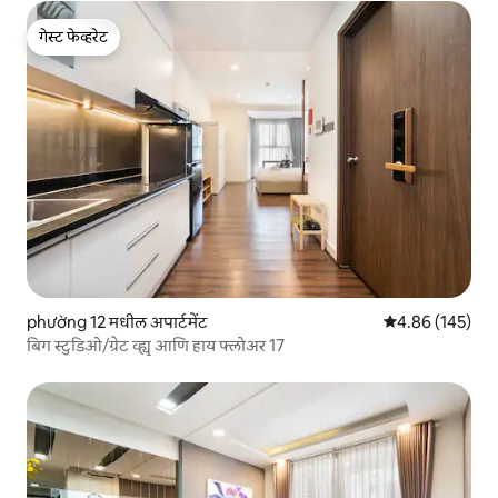
गेस्ट फेव्हरेट
गेस्ट फेव्हरेट
phường 12 मधील अपार्टमेंट
5 पैकी 4.86 सरासरी 
4.86 (145)
बिग स्टुडिओ/ग्रेट व्ह्यू आणि हाय फ्लोअर 17