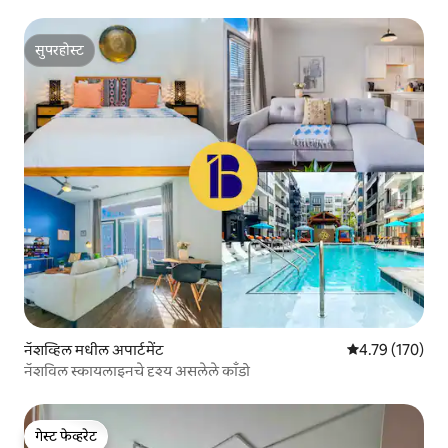
सुपरहोस्ट
सुपरहोस्ट
नॅशव्हिल मधील अपार्टमेंट
5 पैकी 4.79 सरासरी
4.79 (170)
नॅशविल स्कायलाइनचे दृश्य असलेले काँडो
गेस्ट फेव्हरेट
गेस्ट फेव्हरेट