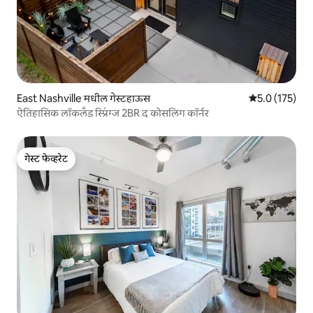
East Nashville मधील गेस्टहाऊस
5 पैकी 5.0 सरासरी
5.0 (175)
ऐतिहासिक लॉकलँड स्प्रिंग्ज 2BR द कोसलिग कॉर्नर
गेस्ट फेव्हरेट
गेस्ट फेव्हरेट