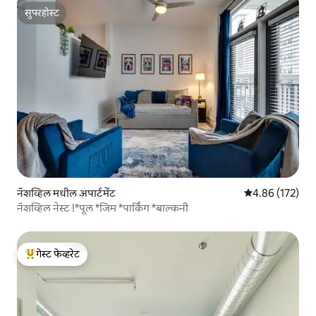
सुपरहोस्ट
सुपरहोस्ट
नॅशव्हिल मधील अपार्टमेंट
5 पैकी 4.86 सरासरी 
4.86 (172)
नॅशव्हिल नेस्ट !*पूल *जिम *पार्किंग *बाल्कनी
गेस्ट फेव्हरेट
टॉप गेस्ट फेव्हरेट