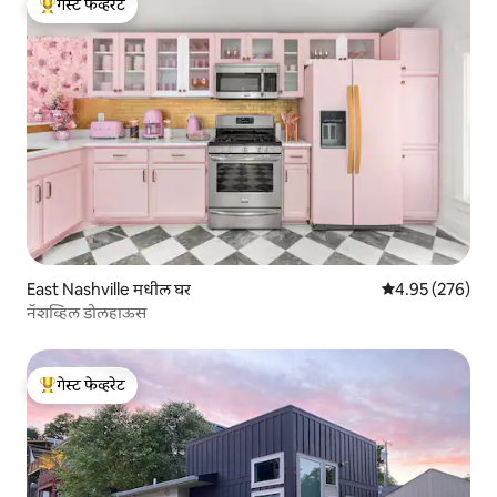
गेस्ट फेव्हरेट
टॉप गेस्ट फेव्हरेट
East Nashville मधील घर
5 पैकी 4.95 सरासरी 
4.95 (276)
नॅशव्हिल डोलहाऊस
गेस्ट फेव्हरेट
टॉप गेस्ट फेव्हरेट