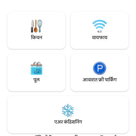
निसान स्टेडियम आणि इतर अनेक ठिकाणी 10
प्रोग्रामद्वारे नॅशव्हि
मिनिटांच्या ड्राईव्हमध्ये जा. तुम्ही वीकेंडच्या
घेणाऱ्या एखाद्याला मदत 
सुटकेसाठी, शांत रीसेटसाठी किंवा नॅशव्हिलच्या
वास्तव्यामध्ये बेडमध्ये 
लयीची चव घेण्यासाठी येथे असलात तरीही, हा तुमचा
किंवा 30 विनामूल्य जेव
आदर्श होम बेस आहे.
किचन
वायफाय
पूल
आवारात फ्री पार्किंग
एअर कंडिशनिंग