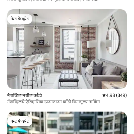
गेस्ट फेव्हरेट
गेस्ट फेव्हरेट
नॅशव्हिल मधील काँडो
5 पैकी 4.98 सरासरी 
4.98 (349)
नॅशव्हिलचे ऐतिहासिक डाउनटाउन काँडो विनामूल्य पार्किंग
गेस्ट फेव्हरेट
गेस्ट फेव्हरेट