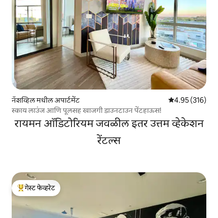
नॅशव्हिल मधील अपार्टमेंट
5 पैकी 4.95 सरासरी 
4.95 (316)
स्काय लाउंज आणि पूलसह खाजगी डाउनटाउन पेंटहाऊस!
रायमन ऑडिटोरियम जवळील इतर उत्तम व्हेकेशन
रेंटल्स
गेस्ट फेव्हरेट
टॉप गेस्ट फेव्हरेट