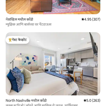
नॅशव्हिल मधील काँडो
5 पैकी 4.95 सरासरी 
4.95 (307)
म्युझिक आणि बार्सच्या वर पेंटहाऊस
गेस्ट फेव्हरेट
टॉप गेस्ट फेव्हरेट
North Nashville मधील काँडो
5 पैकी 5.0 सरासरी
5.0 (263)
लक्स स्टुडिओ | ब्रॉडवे आणि म्युझिक रो जवळ, पार्किंगसह