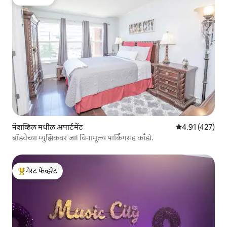
गेस्ट फेव्हरेट
नॅशव्हिल मधील अपार्टमेंट
5 पैकी 4.91 सरासरी
4.91 (427)
ब्रॉडवेच्या म्युझिकवर जा! विनामूल्य पार्किंगसह काँडो.
गेस्ट फेव्हरेट
टॉप गेस्ट फेव्हरेट