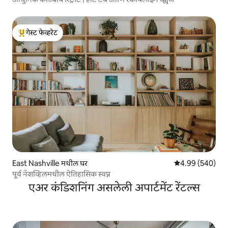
गेस्ट फेव्हरेट
टॉप गेस्ट फेव्हरेट
East Nashville मधील घर
5 पैकी 4.99 सरासरी 
4.99 (540)
पूर्व नॅशव्हिलमधील ऐतिहासिक स्वप्न
एअर कंडिशनिंग असलेली अपार्टमेंट रेंटल्स