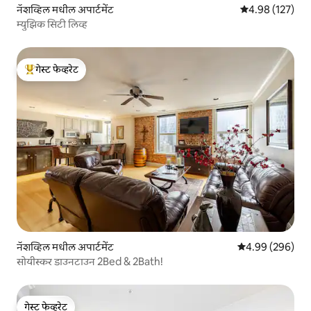
नॅशव्हिल मधील अपार्टमेंट
5 पैकी 4.98 सरासरी 
4.98 (127)
म्युझिक सिटी लिव्ह
गेस्ट फेव्हरेट
टॉप गेस्ट फेव्हरेट
नॅशव्हिल मधील अपार्टमेंट
5 पैकी 4.99 सरासरी 
4.99 (296)
सोयीस्कर डाउनटाउन 2Bed & 2Bath!
गेस्ट फेव्हरेट