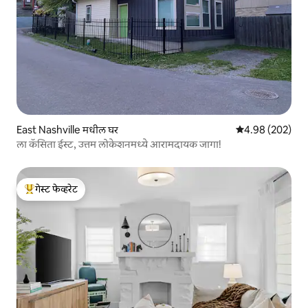
East Nashville मधील घर
5 पैकी 4.98 सरासरी 
4.98 (202)
ला कॅसिता ईस्ट, उत्तम लोकेशनमध्ये आरामदायक जागा!
गेस्ट फेव्हरेट
टॉप गेस्ट फेव्हरेट