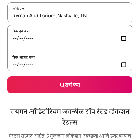
लोकेशन
जेव्हा परिणाम उपलब्ध असतील, तेव्हा वरच्या आणि खाली बाणांच्या किजसह नेव्हिगेट
चेक इन करा
चेक आऊट करा
सर्च करा
रायमन ऑडिटोरियम जवळील टॉप रेटेड व्हेकेशन
रेंटल्स
गेस्ट्स सहमत आहेत: हे मुक्काम लोकेशन, स्वच्छता आणि इतर बऱ्याच