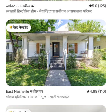
जर्मनटाउन मधील घर
5 पैकी 5.0 सरासरी
5.0 (125)
लक्झरी हिस्टोरिक होम - नॅशव्हिलचा सर्वोत्तम आसपासचा परिसर
गेस्ट फेव्हरेट
टॉप गेस्ट फेव्हरेट
East Nashville मधील घर
5 पैकी 4.99 सरासरी
4.99 (110)
मोहक इंटिरियर + खाजगी पूल + फूडी पॅराडाईज