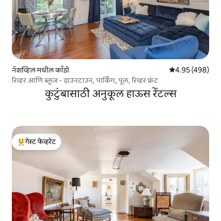
नॅशव्हिल मधील काँडो
5 पैकी 4.95 सरासरी 
4.95 (498)
रिव्हर आणि ब्लूज - डाउनटाउन, पार्किंग, पूल, रिव्हर फ्रंट
कुटुंबासाठी अनुकूल हाऊस रेंटल्स
गेस्ट फेव्हरेट
टॉप गेस्ट फेव्हरेट