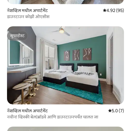
नॅशव्हिल मधील अपार्टमेंट
5 पैकी 4.92 सरासरी
4.92 (95)
डाउनटाउन कोझी ओएसीस
सुपरहोस्ट
सुपरहोस्ट
नॅशव्हिल मधील अपार्टमेंट
5 पैकी 5.0 सरास
5.0 (7)
नवीन! व्हिस्की बेल|ब्रॉडवे आणि डाउनटाउनपर्यंत चालत जा