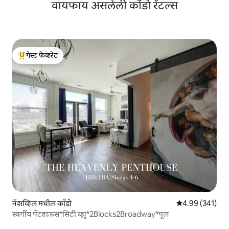
वायफाय असलेली कोंडो रेंटल्स
गेस्ट फेव्हरेट
टॉप गेस्ट फेव्हरेट
नॅशव्हिल मधील काँडो
5 पैकी 4.99 सरासरी 
4.99 (341)
स्वर्गीय पेंटहाऊस*सिटी व्ह्यू*2Blocks2Broadway*पूल