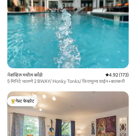
नॅशव्हिल मधील काँडो
5 पैकी 4.92 सरासरी
4.92 (173)
5 मिनिटे चालणे 2 BWAY/ Honky Tonks/ विनामूल्य वाईन+बाल्कनी
गेस्ट फेव्हरेट
टॉप गेस्ट फेव्हरेट