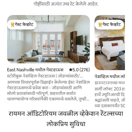
गोष्टींसाठी अत्यंत उच्च रेट केलेले आहेत.
गेस्ट फेव्हरेट
गेस्ट फेव्हरेट
टॉप गेस्ट फेव्हरेट
टॉप गेस्ट फेव्हरेट
East Nashville मधील गेस्टहाऊस
5 पैकी 5.0 सरासरी रेटिंग, 276 रिव्ह्यूज
5.0 (276)
स्टोरीबुक नॅशव्हिल गेस्टहाऊस | जोडप्यांसाठी/
नॅशव्हिल मधील लॉफ्ट
सोलोसाठी
आमच्या विचारपूर्वक डिझाईन केलेल्या ईस्ट नॅशव्हिल
डाउनटाउनच्या मध्यभागी 
गेस्टहाऊसमध्ये प्रवेश करा - जोडप्यांसाठी आणि
शर्ली लॉफ्ट 203 हार्वेच्य
सोलो प्रवाशांसाठी परिपूर्ण. शहरातील सर्वात
हार्वे ज्युनिअरची दिवंगत प
चालण्यायोग्य परिसरांपैकी एकामध्ये वसलेले, तुम्ही
श्रद्धांजली वाहते, जी
Mas Tacos, Audrey, Peninsula, Folk, Xiao
च्या दशकापर्यंत 506 चर्
Bao, Redheaded Stranger आणि Turkey
व्हॅन्डरबिल्ट युनिव्हर्स
रायमन ऑडिटोरियम जवळील व्हेकेशन रेंटल्सच्या
and the Wolf यासारख्या स्थानिक आवडत्या
त्यांच्या कम्युनिटीला
ठिकाणांच्या जवळ असाल. तुमच्या आजूबाजूच्या
लोकप्रिय सुविधा
देण्यासाठी नॅशव्हिलमध्ये राहिले. 5
रंगतदार वातावरणाचा आनंद घ्या किंवा ब्रॉडवे,
प्रत्येक वास्तव्यामुळे आ