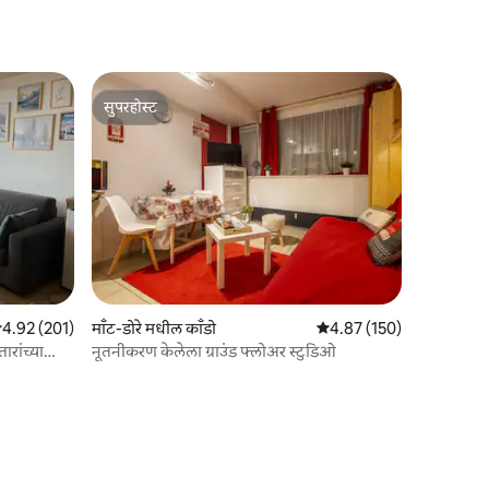
सुपरहोस्ट
सुपरहोस्ट
 पैकी 4.92 सरासरी रेटिंग, 201 रिव्ह्यूज
4.92 (201)
माँट-डोरे मधील काँडो
5 पैकी 4.87 सरासरी रेटिंग, 15
4.87 (150)
रांच्या
नूतनीकरण केलेला ग्राउंड फ्लोअर स्टुडिओ