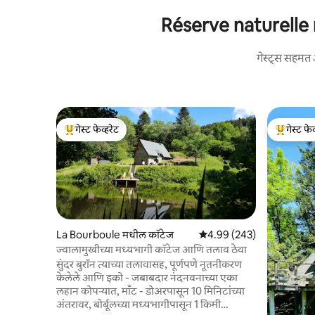
Réserve naturelle n
गेस्ट्स सहमत 
गेस्ट फेव्हरेट
गेस्ट फेव
टॉप गेस्ट फेव्हरेट
टॉप गेस्ट फे
La Bourboule मधील कॉटेज
5 पैकी 4.99 सरासरी रेटिंग, 243
4.99 (243)
ज्वालामुखीच्या मध्यभागी कॉटेज आणि तलाव ठेवा
सुंदर बुरॉन त्याच्या तलावासह, पूर्णपणे नूतनीकरण
केलेले आणि इको - जबाबदार नंदनवनाच्या एका
लहान कोपऱ्यात, माँट - डोअरपासून 10 मिनिटांच्या
अंतरावर, बोर्बूलच्या मध्यभागीपासून 1 किमी