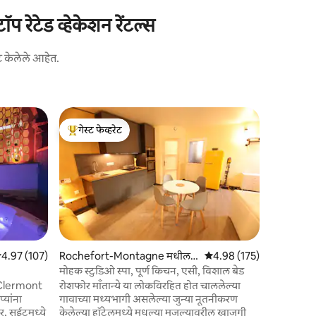
टेड व्हेकेशन रेंटल्स
ट केलेले आहेत.
Chadeleu
गेस्ट फेव्हरेट
गेस्ट फे
लेक्स आणि
टॉप गेस्ट फेव्हरेट
टॉप गेस्ट फ
कबुतरखाना
Le Pigeo
आरामदायक ये
एक अनोखी 
आहे. निसर्
मध्यभागी अ
शांतता आणि कल
असामान्य 
अपवादात्मक
 पैकी 4.97 सरासरी रेटिंग, 107 रिव्ह्यूज
4.97 (107)
Rochefort-Montagne मधील
5 पैकी 4.98 सरासरी रेटिंग, 17
4.98 (175)
आहे. तुमच्या सोयीसाठी, लहान सरळ पायऱ्यांसह
अपार्टमेंट
मोहक स्टुडिओ स्पा, पूर्ण किचन, एसी, विशाल बेड
जिना तयार 
: Clermont
रोशफोर माँतान्ये या लोकविरहित होत चाललेल्या
दिला जातो.
्यांना
गावाच्या मध्यभागी असलेल्या जुन्या नूतनीकरण
र, सुईटमध्ये
केलेल्या हॉटेलमध्ये मधल्या मजल्यावरील खाजगी