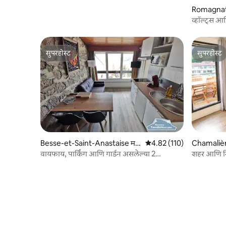
Romagnat 
व्हॉल्ट्स 
स्टुडिओ
सुपरहोस्ट
सुपरहोस्ट
सुपरहोस्ट
सुपरहोस्ट
Besse-et-Saint-Anastaise म
5 पैकी 4.82 सरासरी रेटिंग, 110
4.82 (110)
Chamalièr
धील काँडो
वायफाय, पार्किंग आणि गार्डन असलेल्या 2
शहर आणि निस
लोकांसाठी T2