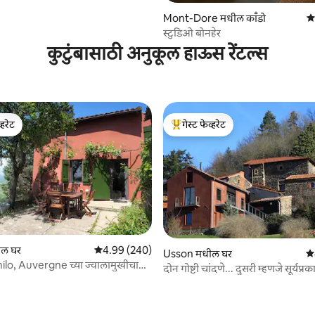
Mont-Dore मधील काँडो
5 
स्टुडिओ बोनहेर
कुटुंबासाठी अनुकूल हाऊस रेंटल्स
्हरेट
गेस्ट फेव्हरेट
व्हरेट
टॉप गेस्ट फेव्हरेट
ल घर
5 पैकी 4.99 सरासरी रेटिंग, 240 रिव्ह्यूज
4.99 (240)
Usson मधील घर
5 
lo, Auvergne च्या ज्वालामुखीचा
 रिव्ह्यूज
दोन गोष्टी चांदणे... दुसरी म्हणजे सूर्यप्र