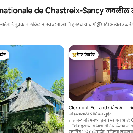
ationale de Chastreix-Sancy जवळील टॉप रे
आहेत: हे मुक्काम लोकेशन, स्वच्छता आणि इतर बऱ्याच गोष्टींसाठी अत्यंत उच्च रे
्हरेट
गेस्ट फेव्हरेट
व्हरेट
टॉप गेस्ट फेव्हरेट
 रिव्ह्यूज
Clermont-Ferrand मधील अ
5
पार्टमेंट
जोडप्यांसाठी प्रीमियम सुईट
तात्काळ बोहेममध्ये तुमचे स्वागत आहे
- Fd शहराच्या मध्यभागी असलेल्या जोडप
समर्पित 110 m2 सुईट! पहिल्या लेव्हलव