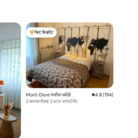
गेस्ट फेव्हरेट
टॉप गेस्ट फेव्हरेट
Mont-Dore मधील काँडो
5 पैकी 4.8 सरासरी रेटिंग, 19
4.8 (194)
2 बाल्कनीसह 2 स्टार अपार्टमेंट