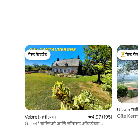
गेस्ट फेव्हरेट
गेस्ट फेव
गेस्ट फेव्हरेट
टॉप गेस्ट फे
Usson मधी
Gîte Kermi
Vebret मधील घर
5 पैकी 4.97 सरासरी रेटिंग, 195
4.97 (195)
पॅनोरामा
GITE4* बाल्निओ आणि सॉनासह ऑव्हर्ग्नेच्या
हृदयात