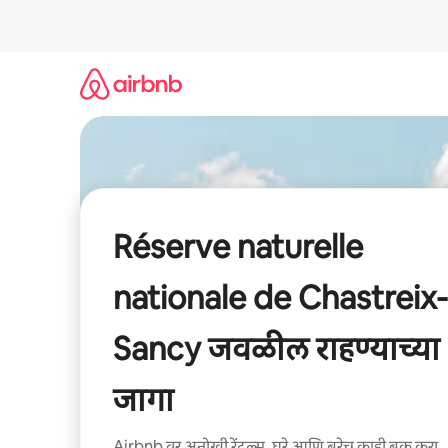
कंटेंटवर
जा
Réserve naturelle
nationale de Chastreix-
Sancy जवळील राहण्याच्या
जागा
Airbnb वर अनोखी रेंटल्स, घरे आणि बरेच काही बुक करा