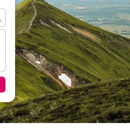
ा किजसह नेव्हिगेट करा किंवा स्पर्शाने स्वाइप जेश्चर्स वापरून एक्सप्लोर करा.