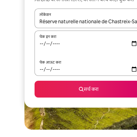
लोकेशन
जेव्हा परिणाम उपलब्ध असतील, तेव्हा वरच्या आणि खाली बाणांच्य
चेक इन करा
चेक आऊट करा
सर्च करा