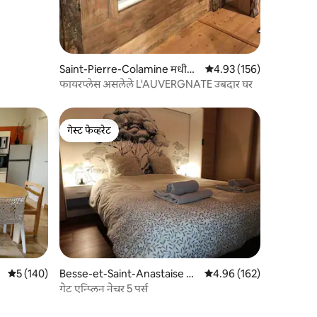
Saint-Pierre-Colamine मधील
5 पैकी 4.93 सरासरी रेटिंग, 15
4.93 (156)
घर
फायरप्लेस असलेले L'AUVERGNATE उबदार घर
गेस्ट फेव्हरेट
गेस्ट फेव्हरेट
5 पैकी 5 सरासरी रेटिंग, 140 रिव्ह्यूज
5 (140)
Besse-et-Saint-Anastaise म
5 पैकी 4.96 सरासरी रेटिंग, 16
4.96 (162)
धील घर
गेट एन्प्लिन नेचर 5 पर्स