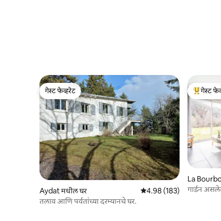
गेस्ट फेव्हरेट
गेस्ट फेव
गेस्ट फेव्हरेट
टॉप गेस्ट फे
La Bourbo
गार्डन असल
Aydat मधील घर
5 पैकी 4.98 सरासरी रेटिंग, 183
4.98 (183)
तलाव आणि पर्वतांच्या दरम्यानचे घर.