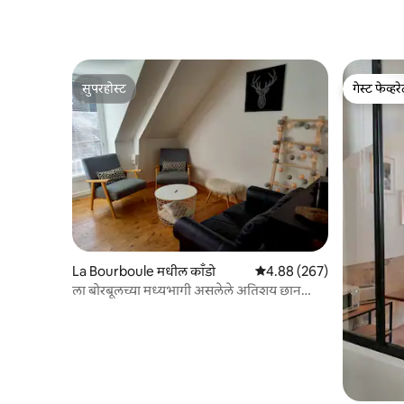
सुपरहोस्ट
गेस्ट फेव्हर
सुपरहोस्ट
गेस्ट फेव्हर
La Bourboule मधील काँडो
5 पैकी 4.88 सरासरी रेटिंग, 267
4.88 (267)
ला बोरबूलच्या मध्यभागी असलेले अतिशय छान
अपार्टमेंट