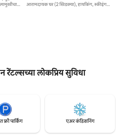
ालामुखीचा
आरामदायक घर (2 खिडक्या), हायकिंग, स्कीइंग
आणि ऑव्हर्न, सांसी आणि चेन डेस पुईस
स्विंग, सेंट
शोधण्यासाठी आदर्श. जकूजी बाथटब, वातानुकूलन,
नंदांसाठी
एम्परर बेड (2x2 मी), लॅट्सवर EMMA गादी,
चा अधिक
डिशवॉशर, ओव्हन, मायक्रोवेव्ह ओव्हन, भांडी,
ट, शॅम्पेन
फॉनड्यू, क्रेप, रॅक्लेट, गॅस आणि इंडक्शन हॉब,
िक्त गोष्टी
SMEG रेफ्रिजरेटर, वॉशिंग मशीन, ड्रायर, LG 55"
टीव्हीसह पूर्णपणे सुसज्ज स्वयंपाकघर
ंटल्सच्या लोकप्रिय सुविधा
फ्री पार्किंग
एअर कंडिशनिंग