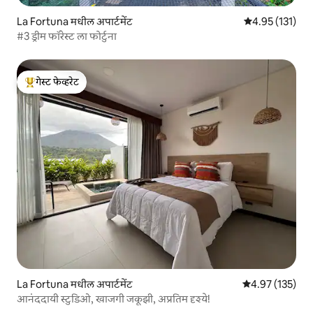
La Fortuna मधील अपार्टमेंट
5 पैकी 4.95 सरासरी
4.95 (131)
#3 ड्रीम फॉरेस्ट ला फोर्टुना
गेस्ट फेव्हरेट
टॉप गेस्ट फेव्हरेट
La Fortuna मधील अपार्टमेंट
5 पैकी 4.97 सरासरी
4.97 (135)
आनंददायी स्टुडिओ, खाजगी जकूझी, अप्रतिम दृश्ये!