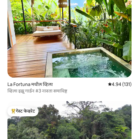
La Fortuna मधील व्हिला
5 पैकी 4.94 सरासरी
4.94 (131)
व्हिला इझू गार्डन #3 नाश्ता समाविष्ट
गेस्ट फेव्हरेट
टॉप गेस्ट फेव्हरेट