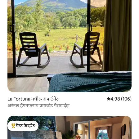
La Fortuna मधील अपार्टमेंट
5 पैकी 4.98 सरासरी 
4.98 (106)
अरेनल ड्रॅगनफ्लाय प्रायव्हेट पॅराडाईझ
गेस्ट फेव्हरेट
टॉप गेस्ट फेव्हरेट