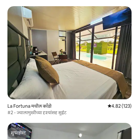
La Fortuna मधील काँडो
5 पैकी 4.82 सरासरी
4.82 (123)
#2 - ज्वालामुखीच्या दृश्यांसह सुईट
सुपरहोस्ट
सुपरहोस्ट