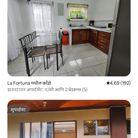
La Fortuna मधील काँडो
5 पैकी 4.69 सरासरी 
4.69 (192)
डाउनटाउन अपार्टमेंट: ए/सी आणि 2 बेडरूम्स (5)
सुपरहोस्ट
सुपरहोस्ट