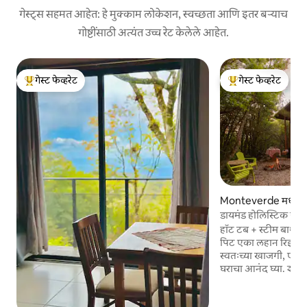
गेस्ट्स सहमत आहेत: हे मुक्काम लोकेशन, स्वच्छता आणि इतर बऱ्याच
गोष्टींसाठी अत्यंत उच्च रेट केलेले आहेत.
गेस्ट फेव्हरेट
गेस्ट फेव्हरेट
टॉप गेस्ट फेव्हरेट
टॉप गेस्ट फेव्हरेट
Monteverde मधील 
डायमंड होलिस्टिक हाऊ
बाथ+जकूझी+फोगाटा
हॉट टब + स्टीम बाथ 
पिट एका लहान रिझर्व्हमध्ये असलेल्या तुमच्या
स्वतःच्या खाजगी, एक
घराचा आनंद घ्या. शा
करताना निसर्गाचा आनंद
जागा. घरात तुम्हाला आवश्यक असलेल्या सर्व गोष्टी