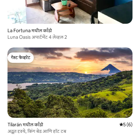
La Fortuna मधील काँडो
Luna Oasis अपार्टमेंट 4 लेव्हल 2
गेस्ट फेव्हरेट
गेस्ट फेव्हरेट
Tilarán मधील काँडो
5 पैकी 5 सरा
5 (6)
अद्भुत दृश्ये, किंग बेड आणि हॉट टब