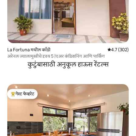
La Fortuna मधील काँडो
5 पैकी 4.7 सरासरी
4.7 (302)
अरेनल ज्वालामुखीचे दृश्य 5 |एअर कंडिशनिंग आणि पार्किंग
कुटुंबासाठी अनुकूल हाऊस रेंटल्स
गेस्ट फेव्हरेट
टॉप गेस्ट फेव्हरेट