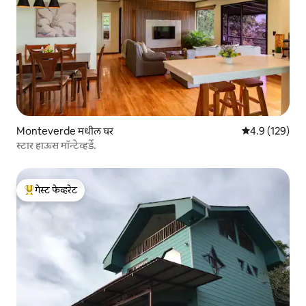
Monteverde मधील घर
5 पैकी 4.9 सरासरी
4.9 (129)
स्टार हाऊस मॉन्टेव्हर्डे.
गेस्ट फेव्हरेट
टॉप गेस्ट फेव्हरेट