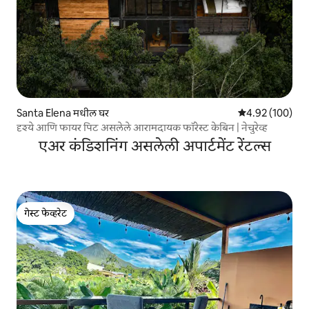
Santa Elena मधील घर
5 पैकी 4.92 सरासरी 
4.92 (100)
दृश्ये आणि फायर पिट असलेले आरामदायक फॉरेस्ट केबिन | नेचुरेव्ह
एअर कंडिशनिंग असलेली अपार्टमेंट रेंटल्स
गेस्ट फेव्हरेट
गेस्ट फेव्हरेट