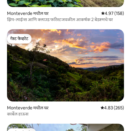
Monteverde मधील घर
5 पैकी 4.97 सरासरी 
4.97 (158)
झिप-लाईन्स आणि क्लाउड फॉरेस्टजवळील आकर्षक 2 बेडरूमचे घर
गेस्ट फेव्हरेट
गेस्ट फेव्हरेट
Monteverde मधील घर
5 पैकी 4.83 सरासरी 
4.83 (265)
कार्बेल हाऊस