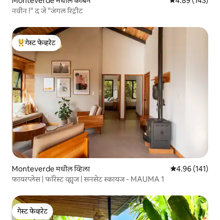
Monteverde मधील केबिन
5 पैकी 4.89 सरासरी 
4.89 (143)
नवीन !" द जे "जंगल रिट्रीट
गेस्ट फेव्हरेट
टॉप गेस्ट फेव्हरेट
Monteverde मधील व्हिला
5 पैकी 4.96 सरासरी
4.96 (141)
फायरप्लेस | फॉरेस्ट व्ह्यूज | सनसेट स्कायज - MAUMA 1
गेस्ट फेव्हरेट
गेस्ट फेव्हरेट