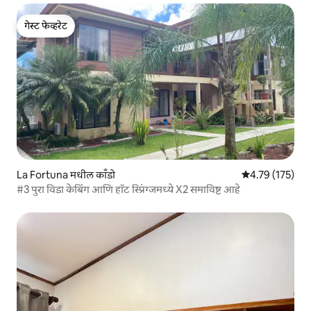
गेस्ट फेव्हरेट
गेस्ट फेव्हरेट
La Fortuna मधील काँडो
5 पैकी 4.79 सरासरी
4.79 (175)
#3 पुरा विडा केबिंग आणि हॉट स्प्रिंग्जमध्ये X2 समाविष्ट आहे