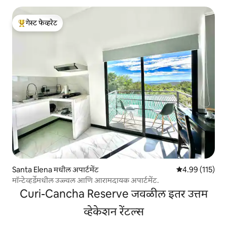
गेस्ट फेव्हरेट
टॉप गेस्ट फेव्हरेट
Santa Elena मधील अपार्टमेंट
5 पैकी 4.99 सरासरी
4.99 (115)
मॉन्टेव्हर्डेमधील उज्ज्वल आणि आरामदायक अपार्टमेंट.
Curi-Cancha Reserve जवळील इतर उत्तम
व्हेकेशन रेंटल्स