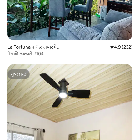
La Fortuna मधील अपार्टमेंट
5 पैकी 4.9 सरासरी
4.9 (232)
मेराकी लक्झरी #104
सुपरहोस्ट
सुपरहोस्ट