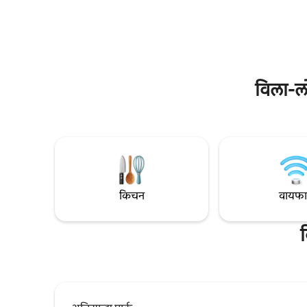
खाजगी जेट-ट्यूब हे शहराच्या दृश्यांचा आनंद
कंडिशनिंग, 
घेण्यासाठी एक उत्तम ठिकाण आहे. आराम, सुविधा
संपूर्ण किचन. या इमारतीत 24 तास कन्सीर्ज 
आणि शहरातील सर्वोत्तम दृश्यांपैकी एक दृश्य शोधत
चेहऱ्याची 
असलेल्या जोडप्यांसाठी, व्यावसायिकांसाठी किंवा
असलेली टेरे
लहान कुटुंबांसाठी आदर्श.
प्रॉडक्शन्स
गेला आहे.
विला-लो
किचन
वायफ