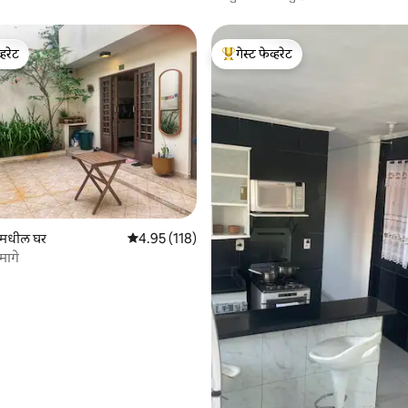
गार्डन्स
्हरेट
गेस्ट फेव्हरेट
व्हरेट
टॉप गेस्ट फेव्हरेट
 रिव्ह्यूज
 मधील घर
5 पैकी 4.95 सरासरी रेटिंग, 118 रिव्ह्यूज
4.95 (118)
मागे