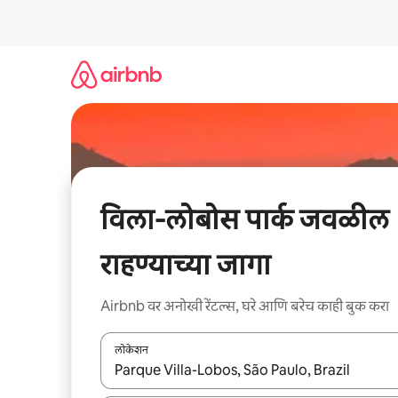
कंटेंटवर
जा
विला-लोबोस पार्क जवळील
राहण्याच्या जागा
Airbnb वर अनोखी रेंटल्स, घरे आणि बरेच काही बुक करा
लोकेशन
जेव्हा परिणाम उपलब्ध असतील, तेव्हा वरच्या आणि खाली बाणांच्य