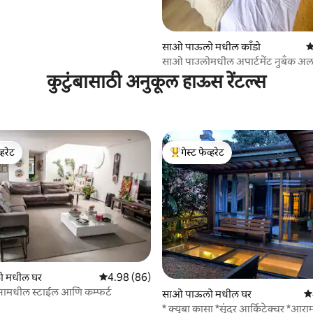
साओ पाऊलो मधील काँडो
5
साओ पाउलोमधील अपार्टमेंट नुबँक अल
5 मिनिटांच्या अंतरावर
कुटुंबासाठी अनुकूल हाऊस रेंटल्स
्हरेट
गेस्ट फेव्हरेट
व्हरेट
टॉप गेस्ट फेव्हरेट
 मधील घर
5 पैकी 4.98 सरासरी रेटिंग, 86 रिव्ह्यूज
4.98 (86)
नामधील स्टाईल आणि कम्फर्ट
 रिव्ह्यूज
साओ पाऊलो मधील घर
5 
* क्युबा कासा *सुंदर आर्किटेक्चर *आ