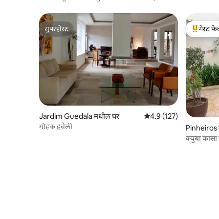
गोष्टीच्या जवळ.
सुपरहोस्ट
गेस्ट फेव
सुपरहोस्ट
टॉप गेस्ट फे
Jardim Guedala मधील घर
5 पैकी 4.9 सरासरी रेटिंग, 127
4.9 (127)
मोहक हवेली
Pinheiros
क्युबा कासा 