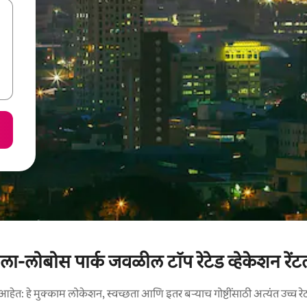
ला-लोबोस पार्क जवळील टॉप रेटेड व्हेकेशन रेंट
आहेत: हे मुक्काम लोकेशन, स्वच्छता आणि इतर बऱ्याच गोष्टींसाठी अत्यंत उच्च रे