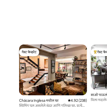
गेस्ट फेव्हरेट
गेस्ट फेव
गेस्ट फेव्हरेट
टॉप गेस्ट फे
साओ पाऊलो
विला मदाले
Chácara Inglesa मधील घर
5 पैकी 4.92 सरासरी रेटिंग, 238
4.92 (238)
स्विमिंग पूल असलेले सुंदर आणि गलिच्छ घर, प्रत्येक