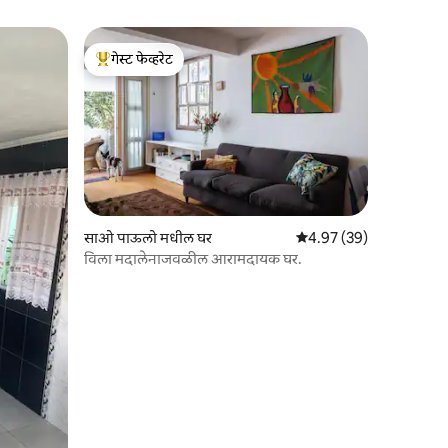
गेस्ट फेव्हरेट
टॉप गेस्ट फेव्हरेट
साओ पाऊलो मधील घर
5 पैकी 4.97 सरासरी रेटिंग, 3
4.97 (39)
विला मदालेनाजवळील आरामदायक घर.