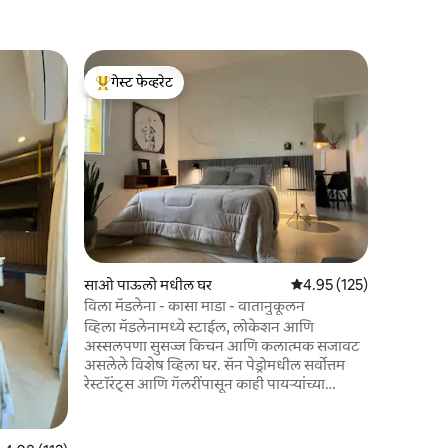
साओ पाऊलो
गेस्ट फेव्हरेट
गेस्ट फे
स्टुडिओ सबव
टॉप गेस्ट फेव्हरेट
टॉप गेस्ट फ
*** साओ पाउलोम
सर्वोत्तम 
अनुभवाचा आ
कला, बार, स
सर्वोत्तम ल
आहे; त्या
तुम्हाला स
तुम्ही सबव
कुठेही जाऊ शकता. तुम्हाला ह
साओ पाऊलो मधील घर
5 पैकी 4.95 सरासरी रेटिंग, 12
4.95 (125)
माहीत आहेत
करायचे आहे
विला मॅडलेना - कासा माडा - वातानुकूलन
का? ही जाग
व्हिला मॅडलेनामध्ये स्टाईल, लोकेशन आणि
अस्सलपणा सुसज्ज किचन आणि कलात्मक सजावट
असलेले विशेष व्हिला घर. सॅन पेड्रोमधील सर्वोत्तम
रेस्टॉरंट्स आणि गॅलरींपासून काही पायऱ्यांच्या
अंतरावर राहा, सर्व काही चालत करा! आरामदायक
वातावरण, जोडप्यांसाठी, मित्रमैत्रिणींसाठी किंवा
रिमोट वर्कसाठी आदर्श. वीकेंडला जिवंत असलेला