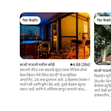
गेस्ट फेव्हरेट
गेस्ट फेव्हर
गेस्ट फेव्हरेट
गेस्ट फेव्हर
साओ पाऊलो मधील काँडो
5 पैकी 4.88 सरासरी रेटिंग, 284
4.88 (284)
खाजगी जेटेड टब! शहराचे सुंदर दृश्य! मेन्विक होम्स
साओ पाऊलो 
बेला व्हिस्टा येथे स्थित 50 मी² चे स्टाईलिश
डिझाईन स्टुड
अपार्टमेंट, 24 तास द्वारपाल आहे. 2 बेडरूम्स (फक्त 1
बिल्डिंग
Studio Sir
मध्ये एसी आणि क्वीन बेड आहे, दुसरे बेडरूम खूपच
केलेला स्टु
लहान आहे आणि ते ऑफिस म्हणून वापरले जाऊ
आर्ट डेको इ
शकते, त्यात डबल साईझचा सोफा-बेड बसू शकतो)
दशकातील, ऐत
आणि 1 बाथरूम. प्रत्येक खिडकीतून अप्रतिम
असलेल्या E
दृश्यांसह, काम करण्यासाठी आणि आराम
आहे. प्रकाशमय आणि सु-डिझाइन केलेले. सुस्त
करण्यासाठी ही एक उत्तम जागा आहे. बाल्कनीमधील
सकाळी आणि 