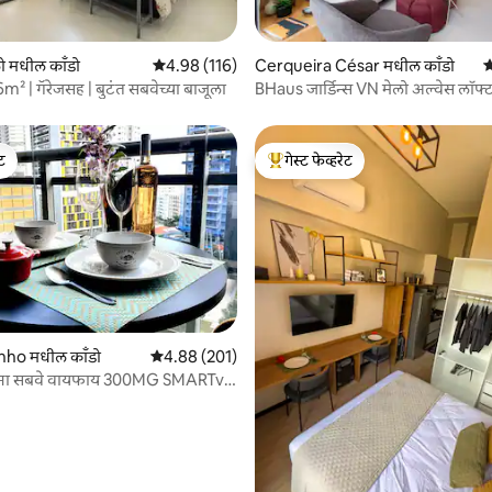
 रिव्ह्यूज
 मधील काँडो
5 पैकी 4.98 सरासरी रेटिंग, 116 रिव्ह्यूज
4.98 (116)
Cerqueira César मधील काँडो
5
6m² | गॅरेजसह | बुटंत सबवेच्या बाजूला
BHaus जार्डिन्स VN मेलो अल्वेस लॉफ्ट डुप्लेक्स |
ma162
ेट
गेस्ट फेव्हरेट
ेट
टॉप गेस्ट फेव्हरेट
ho मधील काँडो
5 पैकी 4.88 सरासरी रेटिंग, 201 रिव्ह्यूज
4.88 (201)
 रिव्ह्यूज
ेना सबवे वायफाय 300MG SMARTv