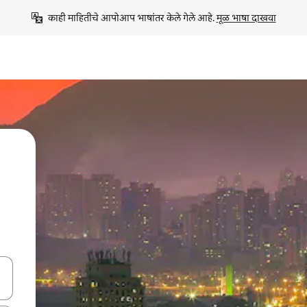
काही माहितीचे आपोआप भाषांतर केले गेले आहे. 
मूळ भाषा दाखवा
ा किजसह नेव्हिगेट करा किंवा स्पर्शाने स्वाइप जेश्चर्स वापरून एक्सप्लोर करा.