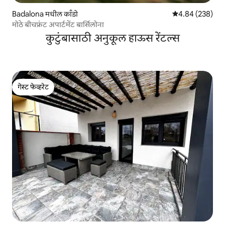
Badalona मधील काँडो
5 पैकी 4.84 सरासरी 
4.84 (238)
मोठे बीचफ्रंट अपार्टमेंट बार्सिलोना
कुटुंबासाठी अनुकूल हाऊस रेंटल्स
गेस्ट फेव्हरेट
गेस्ट फेव्हरेट