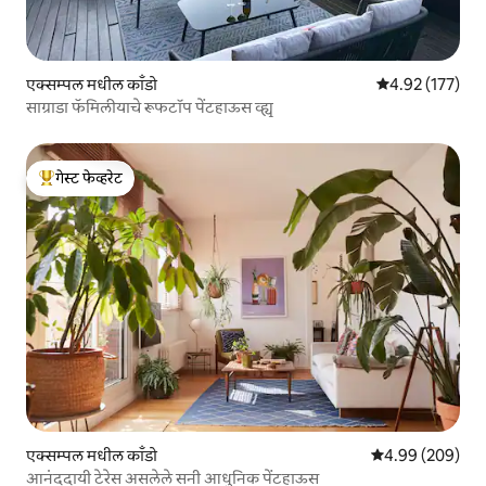
एक्सम्पल मधील काँडो
5 पैकी 4.92 सरासरी
4.92 (177)
साग्राडा फॅमिलीयाचे रूफटॉप पेंटहाऊस व्ह्यू
गेस्ट फेव्हरेट
टॉप गेस्ट फेव्हरेट
एक्सम्पल मधील काँडो
5 पैकी 4.99 सरासरी 
4.99 (209)
आनंददायी टेरेस असलेले सनी आधुनिक पेंटहाऊस