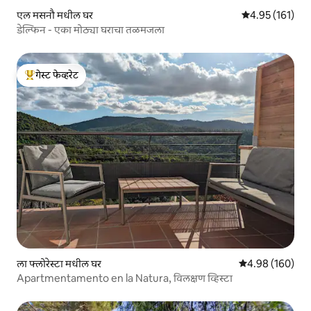
एल मसनौ मधील घर
5 पैकी 4.95 सरासरी
4.95 (161)
डेल्फिन - एका मोठ्या घराचा तळमजला
गेस्ट फेव्हरेट
टॉप गेस्ट फेव्हरेट
ला फ्लोरेस्टा मधील घर
5 पैकी 4.98 सरासरी 
4.98 (160)
Apartmentamento en la Natura, विलक्षण व्हिस्टा