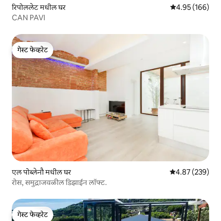
रिपोललेट मधील घर
5 पैकी 4.95 सरासरी 
4.95 (166)
CAN PAVI
गेस्ट फेव्हरेट
गेस्ट फेव्हरेट
एल पोब्लेनौ मधील घर
5 पैकी 4.87 सरासरी 
4.87 (239)
रोस, समुद्राजवळील डिझाईन लॉफ्ट.
गेस्ट फेव्हरेट
गेस्ट फेव्हरेट