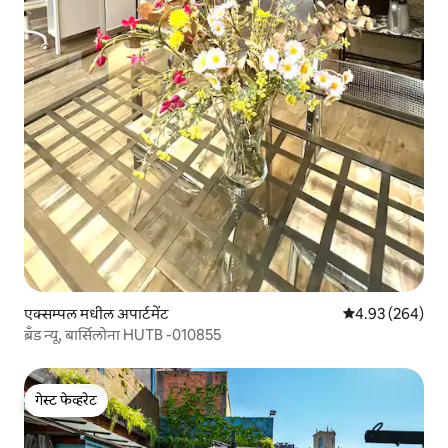
एक्सम्पल मधील अपार्टमेंट
5 पैकी 4.93 सरासरी 
4.93 (264)
ब्रँड न्यू, बार्सिलोना HUTB -010855
गेस्ट फेव्हरेट
गेस्ट फेव्हरेट