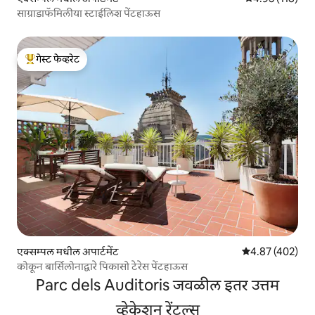
साग्राडाफॅमिलीया स्टाईलिश पेंटहाऊस
गेस्ट फेव्हरेट
टॉप गेस्ट फेव्हरेट
एक्सम्पल मधील अपार्टमेंट
5 पैकी 4.87 सरासरी 
4.87 (402)
कोकून बार्सिलोनाद्वारे पिकासो टेरेस पेंटहाऊस
Parc dels Auditoris जवळील इतर उत्तम
व्हेकेशन रेंटल्स