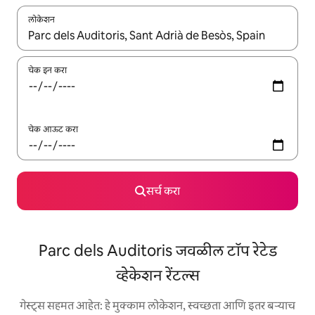
लोकेशन
जेव्हा परिणाम उपलब्ध असतील, तेव्हा वरच्या आणि खाली बाणांच्या किजसह नेव्हिगेट
चेक इन करा
चेक आऊट करा
सर्च करा
Parc dels Auditoris जवळील टॉप रेटेड
व्हेकेशन रेंटल्स
गेस्ट्स सहमत आहेत: हे मुक्काम लोकेशन, स्वच्छता आणि इतर बऱ्याच