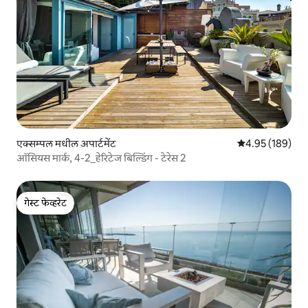
एक्सम्पल मधील अपार्टमेंट
5 पैकी 4.95 सरासरी 
4.95 (189)
ऑसियस मार्क, 4-2_हेरिटेज बिल्डिंग - टेरेस 2
गेस्ट फेव्हरेट
गेस्ट फेव्हरेट