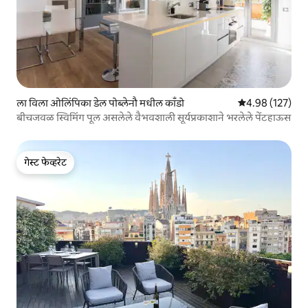
ला विला ओलिंपिका डेल पोब्लेनौ मधील काँडो
5 पैकी 4.98 सरासरी 
4.98 (127)
बीचजवळ स्विमिंग पूल असलेले वैभवशाली सूर्यप्रकाशाने भरलेले पेंटहाऊस
गेस्ट फेव्हरेट
गेस्ट फेव्हरेट