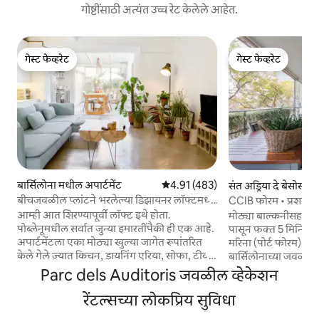
गोष्टींसाठी अत्यंत उच्च रेट केलेले आहेत.
गेस्ट फेव्हरेट
गेस्ट फेव्हरेट
गेस्ट फेव्हरेट
गेस्ट फेव्हरेट
बार्सिलोना मधील अपार्टमेंट
5 पैकी 4.91 सरासरी रेटिंग, 483 रिव्ह्यूज
4.91 (483)
संत अड्रिया दे बेसोस म
मेंट
बीचजवळील प्लांटने भरलेल्या डिझायनर लॉफ्टमध्ये
CCIB फोरम • प्रशस्त 3
बोहेमियन ड्रीम्स
आम्ही आत शिरण्यापूर्वी लॉफ्ट इथे होता.
मोठ्या बाल्कनीसह सुंदर
पोब्लेनूमधील सर्वात जुन्या इमारतींपैकी ही एक आहे.
पासून फक्त 5 मिनिटां
अपार्टमेंटला एका मोठ्या खुल्या जागेत रूपांतरित
मरिना (पोर्ट फोरम) पास
केले गेले ज्यात किचन, डायनिंग एरिया, सोफा, टीव्ही,
बार्सिलोनाच्या जवळ पर्य
ऑफिसची जागा आणि बेडरूमचा समावेश होता.
राहण्याची इच्छा असलेल्
Parc dels Auditoris जवळील व्हेकेशन
जागा तळमजल्यावर आहे, म्हणून ती दिव्यांग लोक
किंवा कुटुंबांसाठी पर
आणि मुलासह कुटुंबाद्वारे ॲक्सेसिबल आहे. आम्ही
रेंटल्सच्या लोकप्रिय सुविधा
अपार्टमेंटमध्ये 3 बेड
दुपारचा सूर्य आणि सकाळचा आनंद घेतो.
झोपू शकतात. बाथरूम्स 