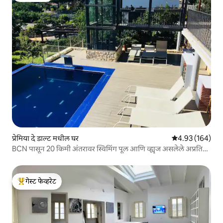
प्रेमिया दे डाल्ट मधील घर
5 पैकी 4.93 सरासरी 
4.93 (164)
BCN पासून 20 किमी अंतरावर स्विमिंग पूल आणि व्ह्यूज असलेले अप्रतिम
घर
गेस्ट फेव्हरेट
टॉप गेस्ट फेव्हरेट