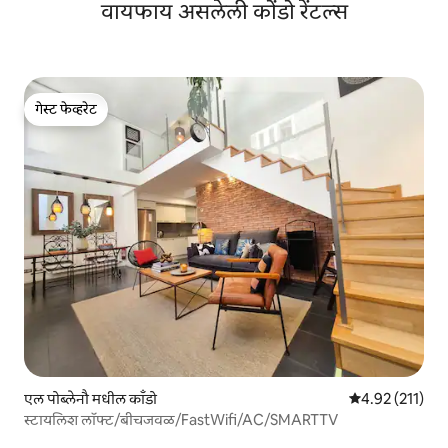
वायफाय असलेली कोंडो रेंटल्स
गेस्ट फेव्हरेट
गेस्ट फेव्हरेट
एल पोब्लेनौ मधील काँडो
5 पैकी 4.92 सरासरी
4.92 (211)
स्टायलिश लॉफ्ट/बीचजवळ/FastWifi/AC/SMARTTV