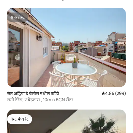
सुपरहोस्ट
सुपरहोस्ट
संत अड्रिया दे बेसोस मधील काँडो
5 पैकी 4.86 सरासरी 
4.86 (299)
सनी टेरेस, 2 बेडरूम्स , 10min BCN सेंटर
गेस्ट फेव्हरेट
गेस्ट फेव्हरेट