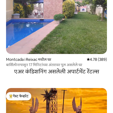
Montcada i Reixac मधील घर
5 पैकी 4.78 सरासरी 
4.78 (389)
बार्सिलोनापासून 17 मिनिटांच्या अंतरावर पूल असलेले घर
एअर कंडिशनिंग असलेली अपार्टमेंट रेंटल्स
गेस्ट फेव्हरेट
टॉप गेस्ट फेव्हरेट