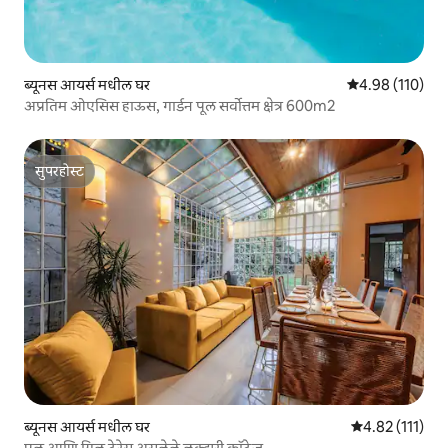
ब्यूनस आयर्स मधील घर
5 पैकी 4.98 सरासरी
4.98 (110)
अप्रतिम ओएसिस हाऊस, गार्डन पूल सर्वोत्तम क्षेत्र 600m2
सुपरहोस्ट
सुपरहोस्ट
ब्यूनस आयर्स मधील घर
5 पैकी 4.82 सरासरी
4.82 (111)
पूल आणि ग्रिल टेरेस असलेले लक्झरी कॉटेज