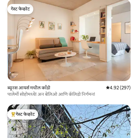
गेस्ट फेव्हरेट
गेस्ट फेव्हरेट
ब्यूनस आयर्स मधील काँडो
5 पैकी 4.92 सरासरी 
4.92 (297)
पालेर्मो सोहोमध्ये! अन बेलिओ आणि कॅलिडो निर्गमन!
गेस्ट फेव्हरेट
टॉप गेस्ट फेव्हरेट