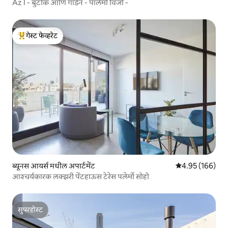
Az I - बुटीक आणि गार्डन - पालेर्मो विजो -
गेस्ट फेव्हरेट
टॉप गेस्ट फेव्हरेट
ब्यूनस आयर्स मधील अपार्टमेंट
5 पैकी 4.95 सरासरी 
4.95 (166)
आश्चर्यकारक लक्झरी पेंटहाऊस टेरेस पलेर्मो सोहो
सुपरहोस्ट
सुपरहोस्ट