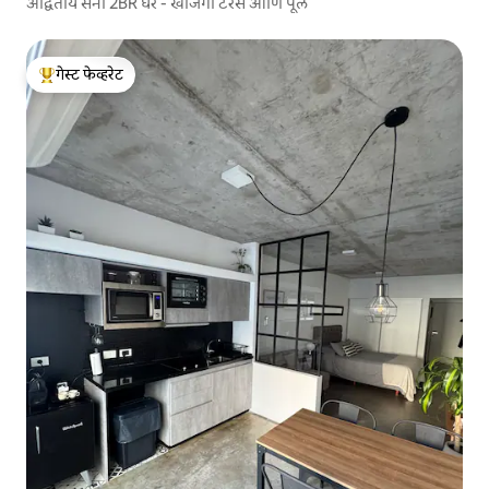
अद्वितीय सनी 2BR घर - खाजगी टेरेस आणि पूल
गेस्ट फेव्हरेट
टॉप गेस्ट फेव्हरेट