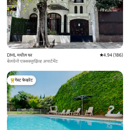
DML मधील घर
5 पैकी 4.94 सरासरी 
4.94 (186)
बेलग्रेनो एक्सक्लुझिव्ह अपार्टमेंट
गेस्ट फेव्हरेट
टॉप गेस्ट फेव्हरेट