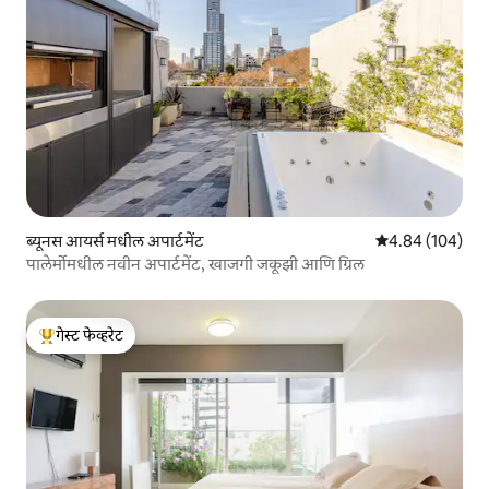
ब्यूनस आयर्स मधील अपार्टमेंट
5 पैकी 4.84 सरासरी 
4.84 (104)
पालेर्मोमधील नवीन अपार्टमेंट, खाजगी जकूझी आणि ग्रिल
गेस्ट फेव्हरेट
टॉप गेस्ट फेव्हरेट