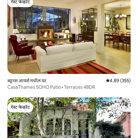
गेस्ट फेव्हरेट
गेस्ट फेव्हरेट
ब्यूनस आयर्स मधील घर
5 पैकी 4.89 सरासरी 
4.89 (355)
CasaThames SOHO Patio+Terraces 4BDR
गेस्ट फेव्हरेट
गेस्ट फेव्हरेट