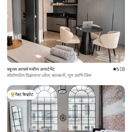
ब्यूनस आयर्स मधील अपार्टमेंट
5 पैकी 5 सरा
5 (3)
सोहोमधील डिझायनर ज्वेल. बाल्कनी, पूल आणि जिम
गेस्ट फेव्हरेट
टॉप गेस्ट फेव्हरेट