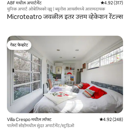
ABF मधील अपार्टमेंट
5 पैकी 4.92 सरासरी
4.92 (317)
युनिक अपार्ट ओबेलिस्को व्ह्यू | ब्यूनोस आयर्समध्ये आरामदायक
Microteatro जवळील इतर उत्तम व्हेकेशन रेंटल्स
गेस्ट फेव्हरेट
गेस्ट फेव्हरेट
Villa Crespo मधील लॉफ्ट
5 पैकी 4.92 सरासरी 
4.92 (248)
पालेर्मो सोहोमधील सुंदर अपार्टमेंट/स्टुडिओ