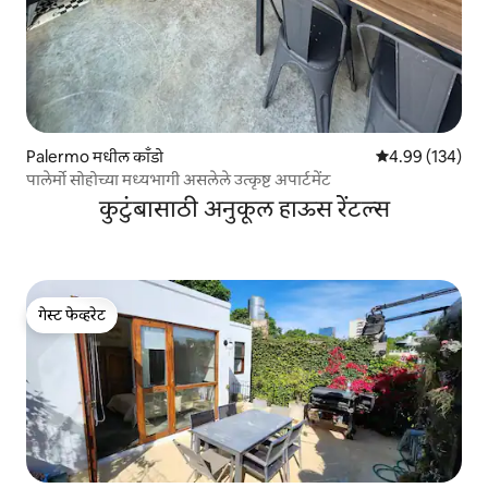
Palermo मधील काँडो
5 पैकी 4.99 सरासरी 
4.99 (134)
पालेर्मो सोहोच्या मध्यभागी असलेले उत्कृष्ट अपार्टमेंट
कुटुंबासाठी अनुकूल हाऊस रेंटल्स
गेस्ट फेव्हरेट
गेस्ट फेव्हरेट