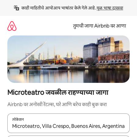
कंटेंटवर
काही माहितीचे आपोआप भाषांतर केले गेले आहे. 
मूळ भाषा दाखवा
जा
तुमची जागा Airbnb वर आणा
Microteatro जवळील राहण्याच्या जागा
Airbnb वर अनोखी रेंटल्स, घरे आणि बरेच काही बुक करा
लोकेशन
जेव्हा परिणाम उपलब्ध असतील, तेव्हा वरच्या आणि खाली बाणांच्या किजसह नेव्हिगेट