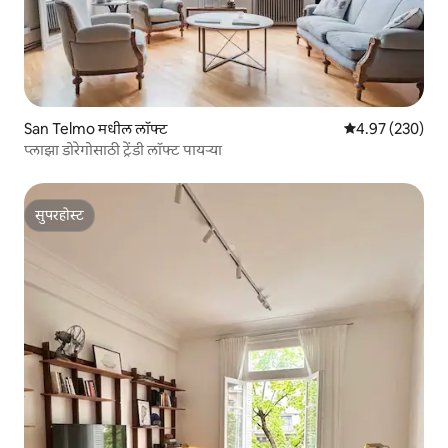
San Telmo मधील लॉफ्ट
5 पैकी 4.97 सरासरी 
4.97 (230)
प्लाझा डोरेगोसाठी ट्रेंडी लॉफ्ट पायऱ्या
सुपरहोस्ट
सुपरहोस्ट