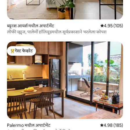
ब्यूनस आयर्स मधील अपार्टमेंट
5 पैकी 4.95 सरासरी 
4.95 (105)
लीफी व्ह्यूज, पालेर्मो हॉलिवूडमधील सूर्यप्रकाशाने भरलेला कोपरा
गेस्ट फेव्हरेट
टॉप गेस्ट फेव्हरेट
Palermo मधील अपार्टमेंट
5 पैकी 4.98 सरासरी 
4.98 (185)