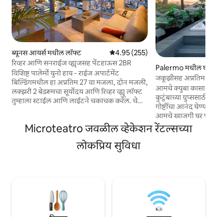
ब्यूनस आयर्स मधील लॉफ्ट
5 पैकी 4.95 सरासरी रेटिंग, 255 रिव्ह्यूज
4.95 (255)
रिव्हर आणि सनराईज व्ह्यूजसह पेंटहाऊस 2BR
Palermo मधील घर
विशिष्ट पालेर्मो युनो हाय - राईज अपार्टमेंट
जकूझीसह अप्रतिम पालेर
बिल्डिंगमधील हा अप्रतिम 27 वा मजला, दोन मजली,
आमचे क्युबा कासा अर्म
लक्झरी 2 बेडरूमचा सूर्योदय आणि रिव्हर व्ह्यू लॉफ्ट
कुटुंबाच्या ग्रुप्ससाठी ब्
तुम्हाला स्टाईल आणि लाईटने चकाचक करेल. चेक
गोष्टींचा आनंद घेण्यासा
इन: दुपारी 14 आणि सकाळी 11 वाजता चेक आऊट
आमचे खाजगी घर पालेर्
करा. अपार्टमेंट बुक करणे. आदल्या दिवसापासून
आणि तुमच्या दाराजवळील 
Microteatro जवळील व्हेकेशन रेंटल्सच्या
सकाळी 8 वाजेपर्यंत चेक इन करण्याची परवानगी
दुकाने आणि बार आहेत. आम्ही एका दिशेने प्ल
आहे. तुम्ही मागील दिवसांमधून बुक केले असल्यास
लोकप्रिय सुविधा
सेरानोपासून 3 ब्लॉक द
मध्यरात्री ते सकाळी 8 च्या दरम्यान चेक इन करणे
प्लाझा अर्मेनिया! या अप्रतिम शहराचा आनंद
देखील शक्य नाही. आगमनाबद्दल काही शंका
घेतल्यानंतर आनंद घे
असल्यास तुम्ही बुक करण्यापूर्वी आम्हाला कळवा.
करण्यासाठी आमच्या 
आवश्यक असल्यास, आम्ही सकाळी 9 नंतर तुमचे
खाजगी टेरेसमध्ये तुमच
सामान स्टोअर करू शकतो.
बार्बेक्यू, बाहेरील जे