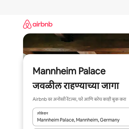
कंटेंटवर
जा
Mannheim Palace
जवळील राहण्याच्या जागा
Airbnb वर अनोखी रेंटल्स, घरे आणि बरेच काही बुक करा
लोकेशन
जेव्हा परिणाम उपलब्ध असतील, तेव्हा वरच्या आणि खाली बाणांच्य