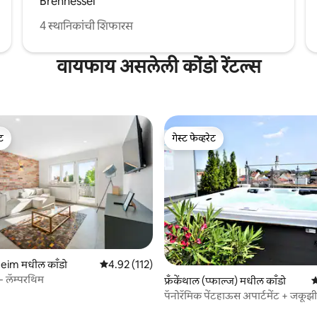
Brennessel
4 स्थानिकांची शिफारस
वायफाय असलेली कोंडो रेंटल्स
ेट
गेस्ट फेव्हरेट
ेट
गेस्ट फेव्हरेट
 रिव्ह्यूज
im मधील काँडो
5 पैकी 4.92 सरासरी रेटिंग, 112 रिव्ह्यूज
4.92 (112)
- लॅम्परथिम
फ्रँकेंथाल (प्फाल्ज) मधील काँडो
5
पॅनोरॅमिक पेंटहाऊस अपार्टमेंट + जकूझी -