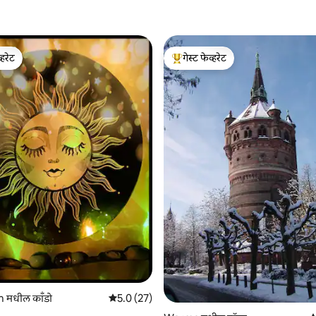
्हरेट
गेस्ट फेव्हरेट
व्हरेट
टॉप गेस्ट फेव्हरेट
1 रिव्ह्यूज
मधील काँडो
5 पैकी 5.0 सरासरी रेटिंग, 27 रिव्ह्यूज
5.0 (27)