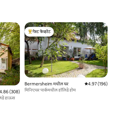
गेस्ट फेव्हरेट
टॉप गेस्ट फेव्हरेट
Bermersheim मधील घर
5 पैकी 4.97 सरासरी रेटिंग, 19
4.97 (196)
मिनिएचर पार्कमधील हॉलिडे होम
पैकी 4.86 सरासरी रेटिंग, 308 रिव्ह्यूज
4.86 (308)
लिडे हाऊस