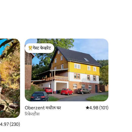
गेस्ट फेव्हरेट
टॉप गेस्ट फेव्हरेट
Oberzent मधील घर
5 पैकी 4.98 सरासरी रेटिंग, 10
4.98 (101)
रिकेरहौस
पैकी 4.97 सरासरी रेटिंग, 230 रिव्ह्यूज
4.97 (230)