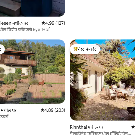
 रिव्ह्यूज
iesen मधील घर
5 पैकी 4.99 सरासरी रेटिंग, 127 रिव्ह्यूज
4.99 (127)
धील विशेष कॉटेजचे EyerHof
ेट
गेस्ट फेव्हरेट
ेट
टॉप गेस्ट फेव्हरेट
 रिव्ह्यूज
 मधील घर
5 पैकी 4.89 सरासरी रेटिंग, 203 रिव्ह्यूज
4.89 (203)
डटबर्ग
Rinnthal मधील घर
5 
पॅलाटीनेट फॉरेस्टमधील हॉलिडे होम