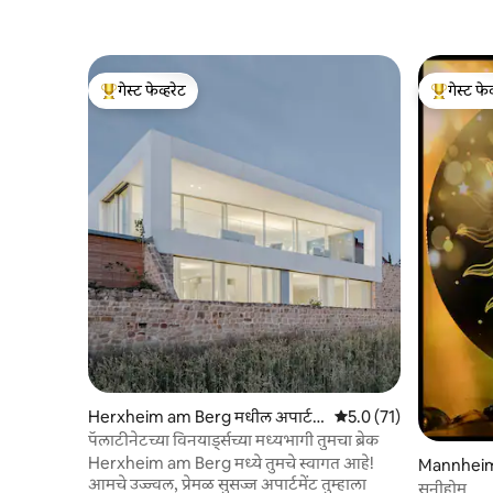
गेस्ट फेव्हरेट
गेस्ट फेव
टॉप गेस्ट फेव्हरेट
टॉप गेस्ट फे
Herxheim am Berg मधील अपार्ट
5 पैकी 5.0 सरासरी रेटिंग, 7
5.0 (71)
मेंट
पॅलाटीनेटच्या विनयार्ड्सच्या मध्यभागी तुमचा ब्रेक
Herxheim am Berg मध्ये तुमचे स्वागत आहे!
Mannheim 
आमचे उज्ज्वल, प्रेमळ सुसज्ज अपार्टमेंट तुम्हाला
सनीहोम