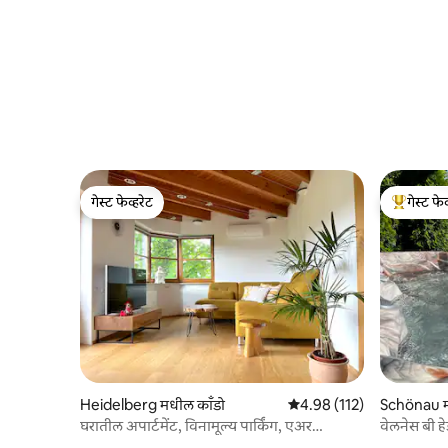
गेस्ट फेव्हरेट
गेस्ट फेव
गेस्ट फेव्हरेट
टॉप गेस्ट फे
Heidelberg मधील काँडो
5 पैकी 4.98 सरासरी रेटिंग, 112
4.98 (112)
Schönau म
घरातील अपार्टमेंट, विनामूल्य पार्किंग, एअर
वेलनेस बी ह
कंडिशनिंग