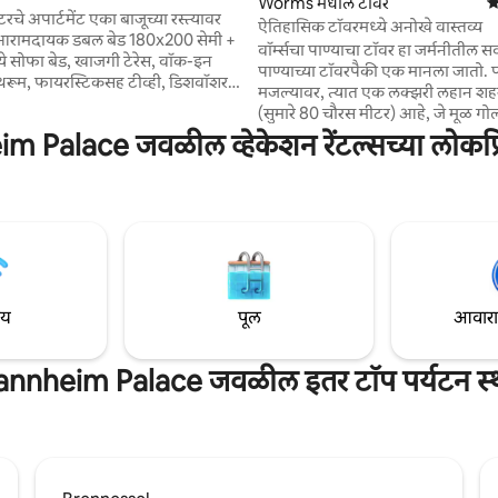
Worms मधील टॉवर
5
चे अपार्टमेंट एका बाजूच्या रस्त्यावर
ऐतिहासिक टॉवरमध्ये अनोखे वास्तव्य
 आरामदायक डबल बेड 180x200 सेमी +
वॉर्म्सचा पाण्याचा टॉवर हा जर्मनीतील सर्
ध्ये सोफा बेड, खाजगी टेरेस, वॉक-इन
पाण्याच्या टॉवरपैकी एक मानला जातो. पहिल्या
रूम, फायरस्टिकसह टीव्ही, डिशवॉशर,
मजल्यावर, त्यात एक लक्झरी लहान शहरी
शीन, ड्रायरसह वॉशिंग मशीन, घरून काम
(सुमारे 80 चौरस मीटर) आहे, जे मूळ ग
विधा आहे. मध्यवर्ती निवासस्थान, टाऊन
आणि भरपूर प्रकाश - 6 मोठ्या खिडक्या
 Palace जवळील व्हेकेशन रेंटल्सच्या लोकप्र
 मिनिटांच्या अंतरावर, शॉपिंग, रेस्टॉरंट्स
आश्चर्यचकित करते. येथे जोडप्यांना आराम वाटेल.
एसएपी अरेना, नॅशनल
तुम्ही सांस्कृतिक, खेळाचा आनंद घेणार
नगार्टन यासारख्या सार्वजनिक
रोमँटिक सुट्टी घालवू शकता. परंतु व्यव
बॅड
प्रवास करणाऱ्यांना देखील येथे शांतप
ेनस्ट्रास)..
काम करण्याची आणि संध्याकाळी प्रशस्
वातावरणात आराम करण्याची संधी मिळे
ाय
पूल
आवारात 
nnheim Palace जवळील इतर टॉप पर्यटन स्