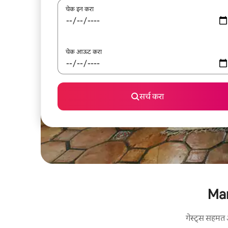
चेक इन करा
चेक आऊट करा
सर्च करा
Man
गेस्ट्स सहमत 