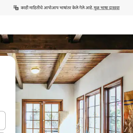
काही माहितीचे आपोआप भाषांतर केले गेले आहे. 
मूळ भाषा दाखवा
ा किजसह नेव्हिगेट करा किंवा स्पर्शाने स्वाइप जेश्चर्स वापरून एक्सप्लोर करा.