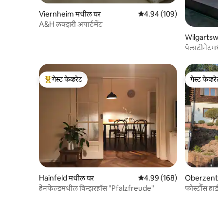
Viernheim मधील घर
5 पैकी 4.94 सरासरी रेटिंग, 109
4.94 (109)
A&H लक्झरी अपार्टमेंट
Wilgartsw
पॅलाटीनेटम
गेस्ट फेव्हरेट
गेस्ट फेव्हर
टॉप गेस्ट फेव्हरेट
गेस्ट फेव्हर
Hainfeld मधील घर
5 पैकी 4.99 सरासरी रेटिंग, 168
4.99 (168)
Oberzent
हेनफेल्डमधील विन्झरहॉस "Pfalzfreude"
फोर्स्टौस हार्