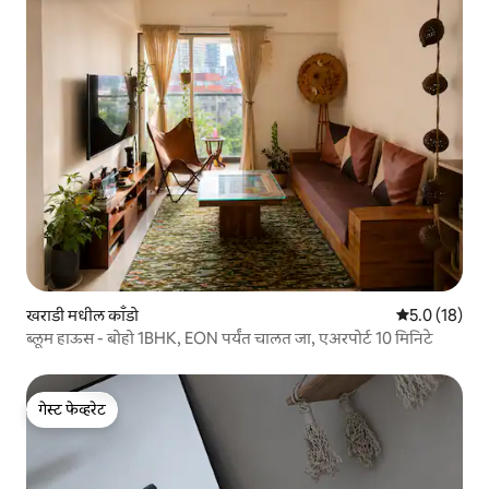
खराडी मधील काँडो
5 पैकी 5.0 सरासर
5.0 (18)
ब्लूम हाऊस - बोहो 1BHK, EON पर्यंत चालत जा, एअरपोर्ट 10 मिनिटे
गेस्ट फेव्हरेट
गेस्ट फेव्हरेट