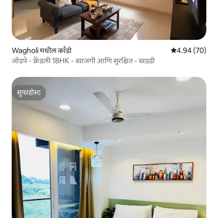
Wagholi मधील काँडो
5 पैकी 4.94 सरासरी
4.94 (70)
जोडपे - फ्रेंडली 1BHK - खाजगी आणि सुरक्षित - खडडी
सुपरहोस्ट
सुपरहोस्ट