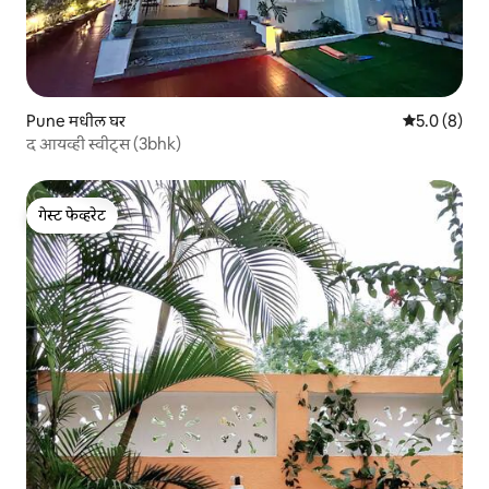
Pune मधील घर
5 पैकी 5.0 सरास
5.0 (8)
द आयव्ही स्वीट्स (3bhk)
गेस्ट फेव्हरेट
गेस्ट फेव्हरेट