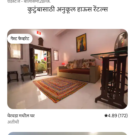
ग्रँडस्टेज - बेलिसिमो2BHK
कुटुंबासाठी अनुकूल हाऊस रेंटल्स
गेस्ट फेव्हरेट
गेस्ट फेव्हरेट
येरवडा मधील घर
5 पैकी 4.89 सरासरी 
4.89 (172)
अतीथी