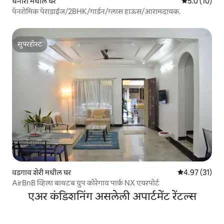
धनोरी मधील घर
5 पैकी 5.0 सरासर
5.0 (10)
पॅनरोमिक पॅराडाईज/2BHK/गार्डन/ग्लास हाऊस/आरामदायक.
सुपरहोस्ट
सुपरहोस्ट
वडगाव शेरी मधील घर
5 पैकी 4.97 सरासर
4.97 (31)
AirBnB व्हिला बाथटब ग्रुप कोरेगाव पार्क NX एयरपोर्ट
एअर कंडिशनिंग असलेली अपार्टमेंट रेंटल्स