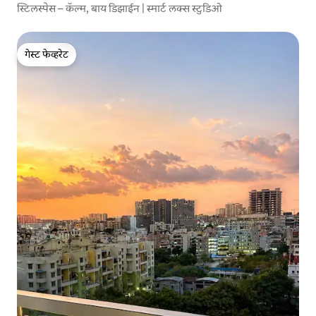
स्टिलस्पेस – कॅल्म, बाय डिझाईन | स्मार्ट लक्स स्टुडिओ
गेस्ट फेव्हरेट
गेस्ट फेव्हरेट