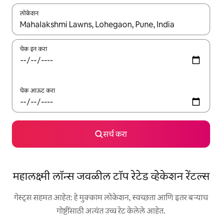
लोकेशन
जेव्हा परिणाम उपलब्ध असतील, तेव्हा वरच्या आणि खाली बाणांच्या किजसह नेव्हिगेट
चेक इन करा
चेक आऊट करा
सर्च करा
महालक्ष्मी लॉन्स जवळील टॉप रेटेड व्हेकेशन रेंटल्स
गेस्ट्स सहमत आहेत: हे मुक्काम लोकेशन, स्वच्छता आणि इतर बऱ्याच
गोष्टींसाठी अत्यंत उच्च रेट केलेले आहेत.