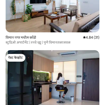
विमान नगर मधील काँडो
5 पैकी 4.84 सरासर
4.84 (31)
स्टुडिओ अपार्टमेंट | रनवे व्ह्यू | पुणे विमानतळाजवळ
गेस्ट फेव्हरेट
गेस्ट फेव्हरेट