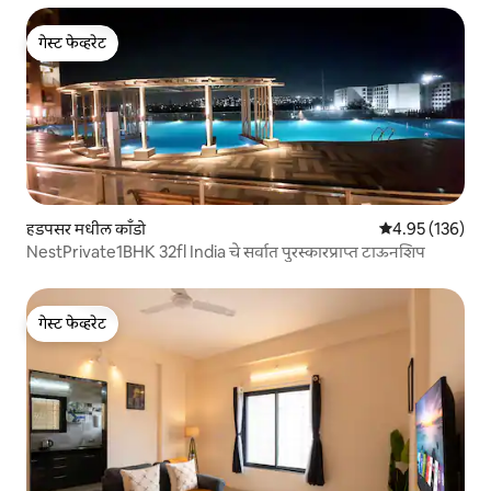
गेस्ट फेव्हरेट
गेस्ट फेव्हरेट
हडपसर मधील काँडो
5 पैकी 4.95 सरासरी 
4.95 (136)
NestPrivate1BHK 32fl India चे सर्वात पुरस्कारप्राप्त टाऊनशिप
गेस्ट फेव्हरेट
गेस्ट फेव्हरेट