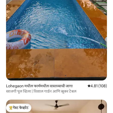
Lohegaon मधील फार्ममधील वास्तव्याची जागा
5 पैकी 4.81 सरासरी
4.81 (108)
खाजगी पूल व्हिला | विशाल गार्डन आणि स्नूकर टेबल
गेस्ट फेव्हरेट
टॉप गेस्ट फेव्हरेट