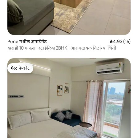
Pune मधील अपार्टमेंट
5 पैकी 4.93 सरासर
4.93 (15)
खराडी 10 मजला | स्टाईलिश 2BHK | आरामदायक विटांच्या भिंती
गेस्ट फेव्हरेट
गेस्ट फेव्हरेट