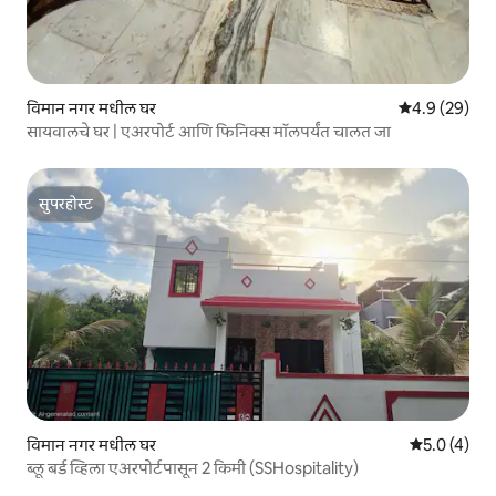
विमान नगर मधील घर
5 पैकी 4.9 सरासर
4.9 (29)
सायवालचे घर | एअरपोर्ट आणि फिनिक्स मॉलपर्यंत चालत जा
सुपरहोस्ट
सुपरहोस्ट
विमान नगर मधील घर
5 पैकी 5.0 सरास
5.0 (4)
ब्लू बर्ड व्हिला एअरपोर्टपासून 2 किमी (SSHospitality)