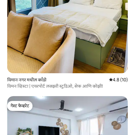
विमान नगर मधील काँडो
5 पैकी 4.8 सरासर
4.8 (10)
विमन व्हिस्टा | एयरपोर्ट लक्झरी स्टुडिओ, सेफ आणि कोझी!
गेस्ट फेव्हरेट
गेस्ट फेव्हरेट