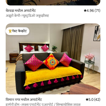
येरवडा मधील अपार्टमेंट
5 पैकी 4.96 सरासर
4.96 (71)
अझुरो केपी-न्यूस्टुडिओ जकुझीसह
गेस्ट फेव्हरेट
टॉप गेस्ट फेव्हरेट
विमान नगर मधील अपार्टमेंट
5 पैकी 5.0 सरासर
5.0 (42)
हार्मनी होम -लक्स एपार्टमेंट एअरपोर्ट / सिम्बायोसिस जवळ