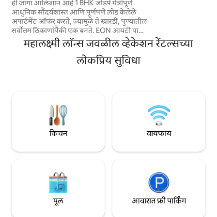
बार्कलेज खारडी
ही जागा आलिशान आहे 1 BHK जोडपे मैत्रीपूर्ण
आनंद घ्यायचा आहे, अप
आधुनिक सौंदर्यशास्त्र आणि पूर्णपणे लोड केलेले
योग्य आहे ते क्युबा का
अपार्टमेंट ऑफर करते, ज्यामुळे ते खारडी, पुण्यातील
बनवते! रिचार्ज करण्य
सर्वोत्तम ठिकाणांपैकी एक बनते. EON आयटी पार्क,
आणि आनंद घ्या!
बार्कलेज, सिटी, ब्रिटिश पेट्रोलियमपासून फक्त 5
महालक्ष्मी लॉन्स जवळील व्हेकेशन रेंटल्सच्या
मिनिटांच्या अंतरावर आणि मगरपट्टा आणि पुणे
इंटरनॅशनल एअरपॉटपासून फक्त 7 किमी अंतरावर,
लोकप्रिय सुविधा
ते खारडीमधील कॅफे, रेस्टॉरंट्स, दुकाने, सार्वजनिक
आणि खाजगी वाहतुकीजवळील प्रमुख ठिकाणी
आहे. लिव्हिंग एरियामध्ये ओटीपी चॅनेलसह एक
आरामदायक सोफा आणि Apple TV आहे,
एक्सप्लोर करण्याच्या एक दिवसानंतर आराम
करण्यासाठी बार युनिट परिपूर्ण आहे
किचन
वायफाय
पूल
आवारात फ्री पार्किंग