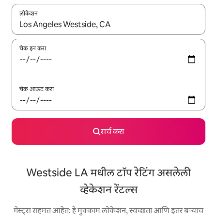
लोकेशन
जेव्हा परिणाम उपलब्ध असतील, तेव्हा वरच्या आणि खाली बाणांच्या किजसह नेव्हिगेट
चेक इन करा
चेक आऊट करा
सर्च करा
Westside LA मधील टॉप रेटिंग असलेली
व्हेकेशन रेंटल्स
गेस्ट्स सहमत आहेत: हे मुक्काम लोकेशन, स्वच्छता आणि इतर बऱ्याच