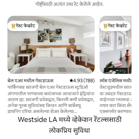
गोष्टींसाठी अत्यंत उच्च रेट केलेले आहेत.
गेस्ट फेव्हरेट
गेस्ट फेव्हरेट
टॉप गेस्ट फेव्हरेट
टॉप गेस्ट फेव्हरेट
बेल एअर मधील गेस्टहाऊस
5 पैकी 4.93 सरासरी रेटिंग, 788 रिव्ह्यूज
4.93 (788)
लॉस एंजेलिस मधील गे
पार्किंगसह खाजगी बेल एअर गेस्टहाऊस स्टुडिओ
वेस्टवुडमधील खाजगी य
अंगणातील पाण्याच्या कारंजाच्या आवाजाने इंद्रियांना
या उबदार गेस्टहाऊसच्य
आराम द्या. खाजगी प्रवेशद्वार, किल्ली कमी प्रवेशद्वार,
वाईनच्या ग्लासचा आनंद
अनेक पूरक सुविधांसह किचन आणि बार्बेक्यू
तयार करा किंवा सेंच्युरी
डायनिंग एरिया असलेल्या शेअर केलेल्या
एक्सप्लोर करण्याच्या
आऊटडोअर लाउंज जागेचा ॲक्सेस असलेल्या या
फक्त नूतनीकरण केले
Westside LA मध्ये व्हेकेशन रेंटल्ससाठी
शांत गेस्ट स्टुडिओमध्ये जागे व्हा. विनंतीनुसार वॉशर
अतिशय आरामदायक गेस
आणि ड्रायर उपलब्ध. ऑफसाईट, स्ट्रीट पार्किंग
लोकप्रिय सुविधा
मोठ्या कपाटासह वरच्य
भरपूर आणि विनामूल्य आहे. तुमच्या गेस्ट स्टुडिओ
खाली स्लीपर सोफा असलेली ल