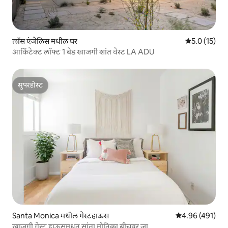
लॉस एंजेलिस मधील घर
5 पैकी 5.0 सरासर
5.0 (15)
आर्किटेक्ट लॉफ्ट 1 बेड खाजगी शांत वेस्ट LA ADU
सुपरहोस्ट
सुपरहोस्ट
Santa Monica मधील गेस्टहाऊस
5 पैकी 4.96 सरासरी 
4.96 (491)
खाजगी गेस्ट हाऊसमधून सांता मोनिका बीचवर जा