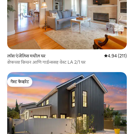
लॉस एंजेलिस मधील घर
5 पैकी 4.94 सरासरी
4.94 (211)
शेफच्या किचन आणि गार्डन्ससह वेस्ट LA 2/1 घर
गेस्ट फेव्हरेट
गेस्ट फेव्हरेट