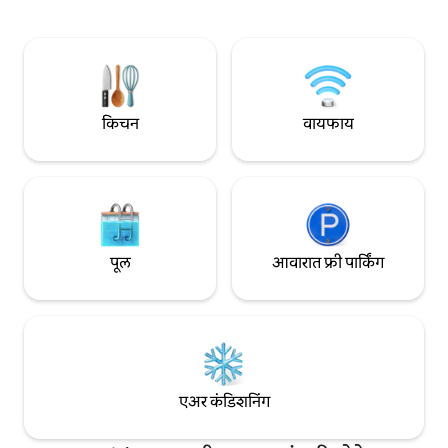
सुईटमध्ये हे समाविष्ट आहे: • झिनस स्लीप मास्टर
सुसज्ज किचन आणि एक उत्
अल्टिमेट कम्फर्ट क्वीन साईझ मेमरी फोम बेड •
फर्निचरसह सुंदर खाजगी अंगण. यार्ड
लक्झरी 400 सीटी लिनन्स • 2 - राल्फ लॉरेन
खाजगी प्रवेशद्वार. कमीतकमी निर्बंधांसह रस्त्यावर
डिझायनर स्टँडर्ड साईझ पिलोज • 2 - राल्फ लॉरेन
भरपूर पार्किंग (फक्त रस्त्याव
डिझायनर किंग साईझ पिलोज • 32" सान्यो फ्लॅट
प्रॉपर्टी मॅनेजरच्या ॲक
स्क्रीन स्मार्ट टीव्ही • टाईम वॉर्नर केबल w. 100+
मॅनेज केले. प्रत्येक मार्गाने मदत केल्याचा आनंद
चॅनल्स • हुलू, नेटफ्लिक्ससह Apple TV (केवळ
आहे. गेस्टहाऊस लॉस एंजेलिसच्या वेस्टसाईडच्या
किचन
वायफाय
विनंतीनुसार) • विनामूल्य हाय स्पीड वायफाय
मध्यभागी असलेल्या एक
इंटरनेट • सर्व नवीन उपकरणांसह किचन (मिनी
परिसरात आहे. अत्यंत सुर
फ्रिज, मायक्रोवेव्ह, सिंगल कुक टॉप बर्नर, टोस्टर,
पार्किंगसह, ते मॉल, दुक
निन्जा ब्लेंडर). • कॉफी मेकर आणि कॉफी (क्रीम्स,
चालत अंतरावर आहे. रस्त्यावर भरपूर पार्किंग.
शुगर, फिल्टर्स, मग इ. समाविष्ट आहेत) • 100% नॉन
किमान निर्बंध (रस्त्याच्य
- स्मोकिंग सुसज्ज वाई. स्मोक डिटेक्टर्स • पोर्टेबल
आठवड्यातून एकदा रस्त्य
A/C युनिट (12,000 BTU) (विनंतीनुसार) • हेअर
-10 मिनिटांच्या आत अ
पूल
आवारात फ्री पार्किंग
ड्रायर • इस्त्री आणि इस्त्री बोर्ड • विनामूल्य स्टँडिंग
तुम्हाला लॉस एंजेलिसम
क्लोझेट डब्लू हँगर्स (गॅरेजमध्ये स्थित) • सामानाचा
मेट्रो स्टेशनपासून सुमा
रॅक • युनिव्हर्सल पॉवर ॲडॅप्टर/टेक - चार्जिंग स्टेशन •
(बीचपर्यंत आणि डाउनट
स्थानिक नकाशे. कूपन्स, माहितीपत्रके, रेस्टॉरंट मेनू,
घड्याळाच्या आसपास 5 मि
पुस्तके आणि बरेच काही • हवामान स्टेशन/अलार्म
गेस्टहाऊस आरामदायी आ
घड्याळ • बॅकयार्ड (शेअर केलेले) w. बार्बेक्यू, 6, 2 -
(प्रतिभावान Airbnb फ
लाउंज खुर्च्या आणि बरेच काही, बरेच काही (फोटो
ते अपेक्षेपेक्षा मोठे दिसत आहेत.) ए
एअर कंडिशनिंग
पहा).... तुमच्या सुरक्षिततेसाठी: • स्मोक डिटेक्टर,
ही एक उत्तम जागा आहे 
फायर अलार्म, कार्बन मोनॉक्साइड डिटेक्टर,
शकते, परंतु ती 5 प्रौढा
प्रथमोपचार किट आणि अग्निशामक किटसह सुसज्ज.
ज्यांना लॉस एंजेलिसमध