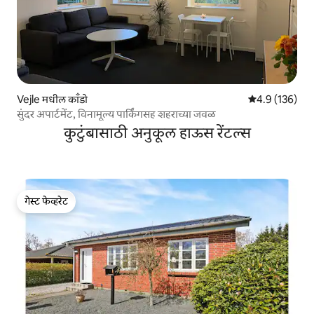
Vejle मधील काँडो
5 पैकी 4.9 सरासरी
4.9 (136)
सुंदर अपार्टमेंट, विनामूल्य पार्किंगसह शहराच्या जवळ
कुटुंबासाठी अनुकूल हाऊस रेंटल्स
गेस्ट फेव्हरेट
गेस्ट फेव्हरेट