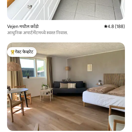
Vejen मधील काँडो
5 पैकी 4.8 सरासरी
4.8 (188)
आधुनिक अपार्टमेंटमध्ये स्वस्त निवास.
गेस्ट फेव्हरेट
टॉप गेस्ट फेव्हरेट