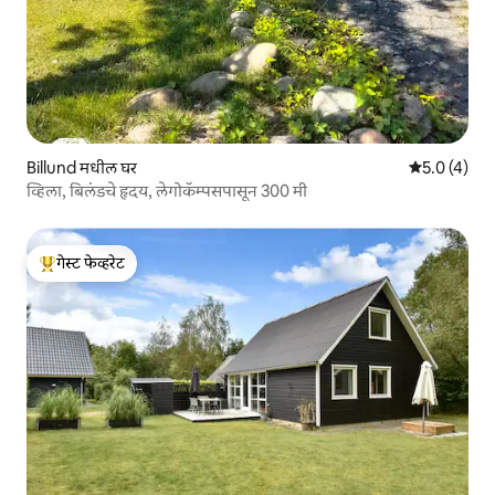
Billund मधील घर
5 पैकी 5.0 सरास
5.0 (4)
व्हिला, बिलंडचे हृदय, लेगोकॅम्पसपासून 300 मी
गेस्ट फेव्हरेट
टॉप गेस्ट फेव्हरेट