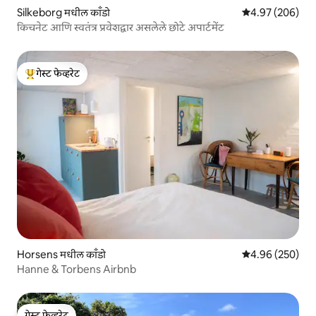
Silkeborg मधील काँडो
5 पैकी 4.97 सरासरी 
4.97 (206)
किचनेट आणि स्वतंत्र प्रवेशद्वार असलेले छोटे अपार्टमेंट
गेस्ट फेव्हरेट
टॉप गेस्ट फेव्हरेट
Horsens मधील काँडो
5 पैकी 4.96 सरासरी 
4.96 (250)
Hanne & Torbens Airbnb
गेस्ट फेव्हरेट