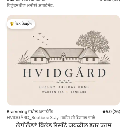
बिलुंडमधील अनोखे अपार्टमेंट.
गेस्ट फेव्हरेट
टॉप गेस्ट फेव्हरेट
Bramming मधील अपार्टमेंट
5 पैकी 5.0 सरासर
5.0 (26)
HVIDGÅRD_Boutique Stay | वाडेन सी नॅशनल पार्क
लेगोलँड® बिलंड रिसॉर्ट जवळील इतर उत्तम