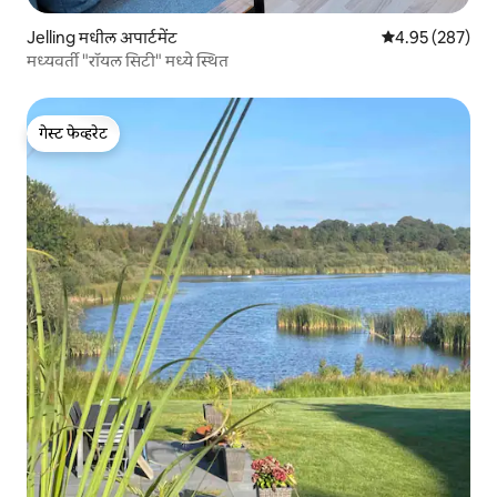
Jelling मधील अपार्टमेंट
5 पैकी 4.95 सरासरी 
4.95 (287)
मध्यवर्ती "रॉयल सिटी" मध्ये स्थित
गेस्ट फेव्हरेट
गेस्ट फेव्हरेट