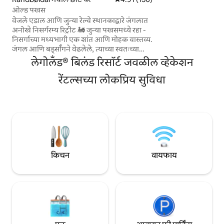
आणि म्हणून घरात टीव
ओल्ड पखस
मानतात) या आणि ग्रामी
वेजले एडाल आणि जुन्या रेल्वे स्थानकाद्वारे जंगलात
अनुभव घ्या आणि शेतातील
अनोखे निसर्गरम्य रिट्रीट 🚂 जुन्या पखसमध्ये रहा -
निसर्गाच्या मध्यभागी एक शांत आणि मोहक वास्तव्य.
जंगल आणि बर्ड्सॉंगने वेढलेले, त्याच्या स्वतःच्या
टेरेस आणि बागेसह. आत, तुम्हाला लाकूड जळणारा
लेगोलँड® बिलंड रिसॉर्ट जवळील व्हेकेशन
स्टोव्ह, बाथटब आणि पूर्णपणे सुसज्ज किचन दिसेल.
वेजले एडलमधील सुंदर हायकिंग ट्रेल्सचा किंवा
रेंटल्सच्या लोकप्रिय सुविधा
लेगोलाँड, लेगो हाऊस, एग्व्हेडेजेनचा कबर,
जेलिंगस्टेन, वेजल फजोर्ड आणि बिंडेबल
कोबमँड्सगार्ड यासारख्या जवळपासच्या आकर्षणाचा
अनुभव घ्या. शांती, निसर्ग आणि उपस्थितीच्या
शोधात असलेल्या दोघांसाठी योग्य – लेगोलाँडपासून
फक्त 15 मिनिटांच्या अंतरावर.
किचन
वायफाय