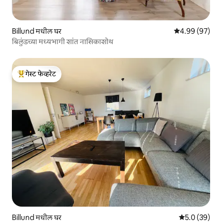
Billund मधील घर
5 पैकी 4.99 सरासरी
4.99 (97)
बिलुंडच्या मध्यभागी शांत नासिकाशोथ
गेस्ट फेव्हरेट
टॉप गेस्ट फेव्हरेट
Billund मधील घर
5 पैकी 5.0 सरासर
5.0 (39)