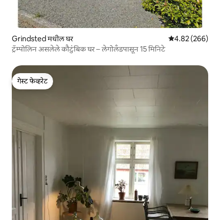
Grindsted मधील घर
5 पैकी 4.82 सरासरी 
4.82 (266)
ट्रॅम्पोलिन असलेले कौटुंबिक घर – लेगोलँडपासून 15 मिनिटे
गेस्ट फेव्हरेट
गेस्ट फेव्हरेट