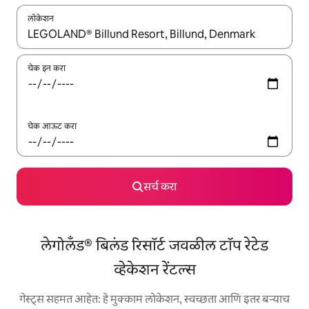
लोकेशन
जेव्हा परिणाम उपलब्ध असतील, तेव्हा वरच्या आणि खाली बाणांच्या किजसह नेव्हिगेट
चेक इन करा
चेक आऊट करा
सर्च करा
लेगोलँड® बिलंड रिसॉर्ट जवळील टॉप रेटेड
व्हेकेशन रेंटल्स
गेस्ट्स सहमत आहेत: हे मुक्काम लोकेशन, स्वच्छता आणि इतर बऱ्याच