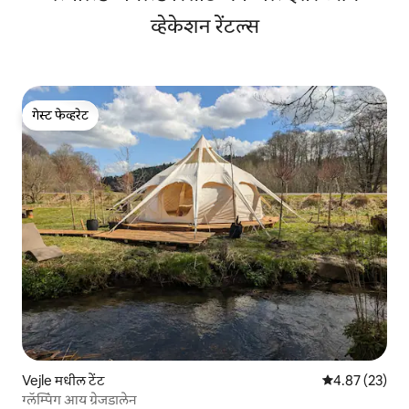
व्हेकेशन रेंटल्स
गेस्ट फेव्हरेट
गेस्ट फेव्हरेट
Vejle मधील टेंट
5 पैकी 4.87 सरासर
4.87 (23)
ग्लॅम्पिंग आय ग्रेजडालेन