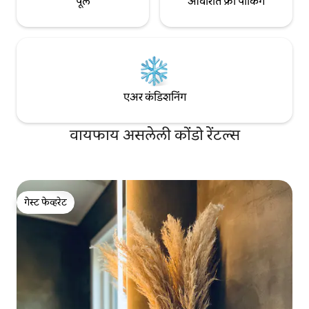
पूल
आवारात फ्री पार्किंग
एअर कंडिशनिंग
वायफाय असलेली कोंडो रेंटल्स
गेस्ट फेव्हरेट
गेस्ट फेव्हरेट