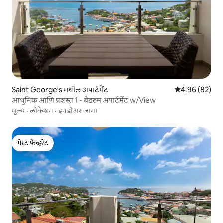
Saint George's मधील अपार्टमेंट
5 पैकी 4.96 सरासरी
4.96 (82)
आधुनिक आणि प्रशस्त 1 - बेडरूम अपार्टमेंट w/View
मूल्य
·
लोकेशन
·
इनडोअर जागा
गेस्ट फेव्हरेट
गेस्ट फेव्हरेट