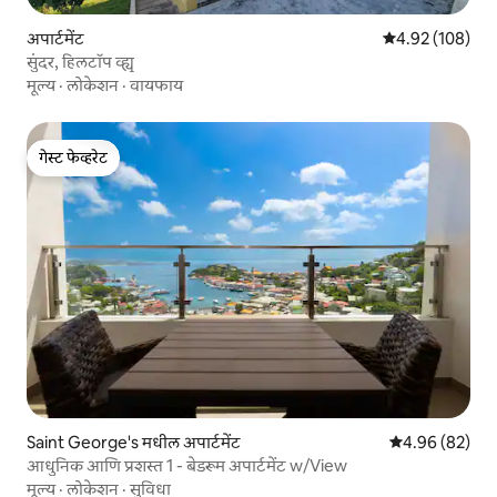
अपार्टमेंट
5 पैकी 4.92 सरासरी 
4.92 (108)
सुंदर, हिलटॉप व्ह्यू
मूल्य
·
लोकेशन
·
वायफाय
गेस्ट फेव्हरेट
गेस्ट फेव्हरेट
Saint George's मधील अपार्टमेंट
5 पैकी 4.96 सरासरी
4.96 (82)
आधुनिक आणि प्रशस्त 1 - बेडरूम अपार्टमेंट w/View
मूल्य
·
लोकेशन
·
सुविधा