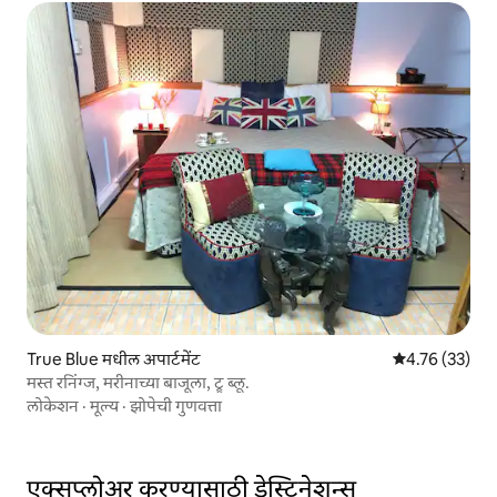
True Blue मधील अपार्टमेंट
5 पैकी 4.76 सरासर
4.76 (33)
मस्त रनिंग्ज, मरीनाच्या बाजूला, ट्रू ब्लू.
लोकेशन
·
मूल्य
·
झोपेची गुणवत्ता
एक्सप्लोअर करण्यासाठी डेस्टिनेशन्स