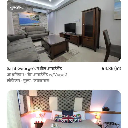
सुपरहोस्ट
सुपरहोस्ट
Saint George's मधील अपार्टमेंट
5 पैकी 4.86 सरासर
4.86 (51)
आधुनिक 1 - बेड अपार्टमेंट w/View 2
लोकेशन
·
मूल्य
·
जवळपास