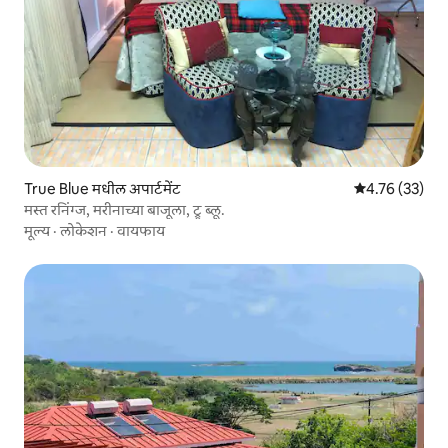
True Blue मधील अपार्टमेंट
5 पैकी 4.76 सरासर
4.76 (33)
मस्त रनिंग्ज, मरीनाच्या बाजूला, ट्रू ब्लू.
मूल्य
·
लोकेशन
·
वायफाय