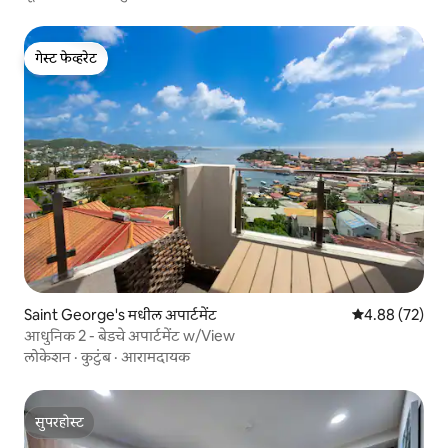
गेस्ट फेव्हरेट
गेस्ट फेव्हरेट
Saint George's मधील अपार्टमेंट
5 पैकी 4.88 सरासरी
4.88 (72)
आधुनिक 2 - बेडचे अपार्टमेंट w/View
लोकेशन
·
कुटुंब
·
आरामदायक
सुपरहोस्ट
सुपरहोस्ट