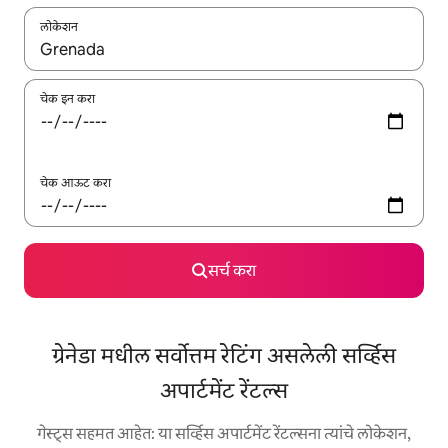
लोकेशन
जेव्हा परिणाम उपलब्ध असतील, तेव्हा वरच्या आणि खाली बाणांच्या किजसह नेव्हिगेट
चेक इन करा
चेक आऊट करा
सर्च करा
ग्रेनेडा मधील सर्वोत्तम रेटिंग असलेली सर्व्हिस
अपार्टमेंट रेंटल्स
गेस्ट्स सहमत आहेत: या सर्व्हिस अपार्टमेंट रेंटल्सना त्यांचे लोकेशन,