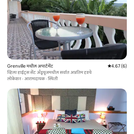
Grenville मधील अपार्टमेंट
5 पैकी 4.67 सरास
4.67 (6)
व्हिला हाईट्स सेंट अँड्र्यूजमधील सर्वात अप्रतिम दृश्ये
लोकेशन
·
आरामदायक
·
स्थिती