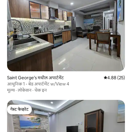
Saint George's मधील अपार्टमेंट
5 पैकी 4.88 सरासरी
4.88 (25)
आधुनिक 1 - बेड अपार्टमेंट w/View 4
मूल्य
·
लोकेशन
·
चेक इन
गेस्ट फेव्हरेट
गेस्ट फेव्हरेट