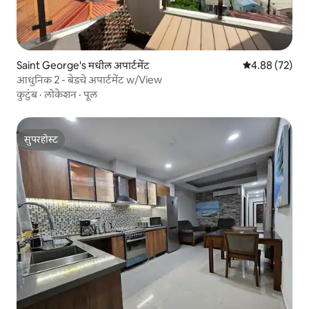
Saint George's मधील अपार्टमेंट
5 पैकी 4.88 सरासरी
4.88 (72)
आधुनिक 2 - बेडचे अपार्टमेंट w/View
कुटुंब
·
लोकेशन
·
पूल
सुपरहोस्ट
सुपरहोस्ट