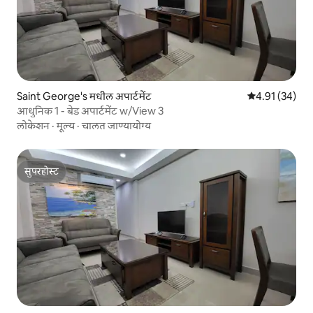
Saint George's मधील अपार्टमेंट
5 पैकी 4.91 सरासर
4.91 (34)
आधुनिक 1 - बेड अपार्टमेंट w/View 3
लोकेशन
·
मूल्य
·
चालत जाण्यायोग्य
सुपरहोस्ट
सुपरहोस्ट