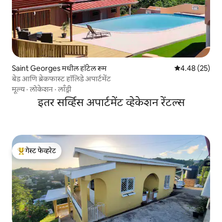
Saint Georges मधील हॉटेल रूम
5 पैकी 4.48 सरासरी
4.48 (25)
बेड आणि ब्रेकफास्ट हॉलिडे अपार्टमेंट
मूल्य
·
लोकेशन
·
लाँड्री
इतर सर्व्हिस अपार्टमेंट व्हेकेशन रेंटल्स
गेस्ट फेव्हरेट
टॉप गेस्ट फेव्हरेट