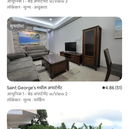
आधुनिक 1 - बेड अपार्टमेंट w/View 3
लोकेशन
·
मूल्य
·
अचूकता
सुपरहोस्ट
सुपरहोस्ट
Saint George's मधील अपार्टमेंट
5 पैकी 4.86 सरासर
4.86 (51)
आधुनिक 1 - बेड अपार्टमेंट w/View 2
लोकेशन
·
मूल्य
·
पार्किंग