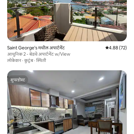
Saint George's मधील अपार्टमेंट
5 पैकी 4.88 सरासरी
4.88 (72)
आधुनिक 2 - बेडचे अपार्टमेंट w/View
लोकेशन
·
कुटुंब
·
स्थिती
सुपरहोस्ट
सुपरहोस्ट