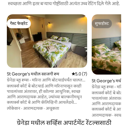
स्वच्छता आणि इतर बऱ्याच गोष्टींसाठी अत्यंत उच्च रेटिंग दिले गेले आहे.
गेस्ट फेव्हरेट
सुपरहोस्ट
गेस्ट फेव्हरेट
सुपरहोस्ट
St George's मधील खाजगी रूम
5 पैकी 5.0 सरासरी रेटिंग, 7 रिव्ह्यूज
5.0 (7)
ग्रेनेडा ब्लू रूम्स - मरिना आणि बोटयार्डपर्यंत चालत
St George's मधील ख
जा
क्लार्क्स कोर्ट बे बोटयार्ड आणि मरिनापासून काही
ग्रेनेडा ब्लू रूम्स - मर
पावलांच्या अंतरावर, ही खोल्या आधुनिक, स्वच्छ
जा
क्लार्क्स कोर्ट बे बोट
आणि आरामदायक आहेत, ज्यांच्या बाल्कनीमधून
पावलांच्या अंतरावर, ह
क्लार्क्स कोर्ट बे आणि कॅलिव्हिनी आयलँडचे
आणि आरामदायक आहेत, 
नयनरम्य दृश्य दिसते. रूम्सचे वैशिष्ट्य: - एअर
लोकेशन
·
आरामदायक
·
अचूकता
क्लार्क्स कोर्ट बे आणि
कंडिशनिंग. - विनामूल्य वायफाय. - स्मार्ट टीव्ही
नयनरम्य दृश्य दिसते. रूम्सचे वैशिष्ट्य: - एअर
आरामदायक
·
स्वच्छता
(नेटफ्लिक्ससह). - किचनेट (मायक्रोवेव्ह, फ्रिज,
कंडिशनिंग. - विनामूल्य वायफाय. - स्मार्ट टीव्ही
ग्रेनेडा मधील सर्व्हिस अपार्टमेंट रेंटल्ससाठी
केटल, टोस्टर, आईस मेकर). - वॉक - इन शॉवरसह
(नेटफ्लिक्ससह). - किचनेट (मायक्रोवेव्ह, फ्रिज,