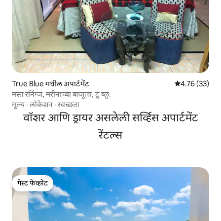
True Blue मधील अपार्टमेंट
5 पैकी 4.76 सरासर
4.76 (33)
मस्त रनिंग्ज, मरीनाच्या बाजूला, ट्रू ब्लू.
मूल्य
·
लोकेशन
·
स्वच्छता
वॉशर आणि ड्रायर असलेली सर्व्हिस अपार्टमेंट
रेंटल्स
गेस्ट फेव्हरेट
गेस्ट फेव्हरेट