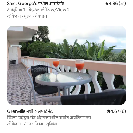
Saint George's मधील अपार्टमेंट
5 पैकी 4.86 सरासर
4.86 (51)
आधुनिक 1 - बेड अपार्टमेंट w/View 2
लोकेशन
·
मूल्य
·
चेक इन
Grenville मधील अपार्टमेंट
5 पैकी 4.67 सरास
4.67 (6)
व्हिला हाईट्स सेंट अँड्र्यूजमधील सर्वात अप्रतिम दृश्ये
लोकेशन
·
आदरातिथ्य
·
सुविधा