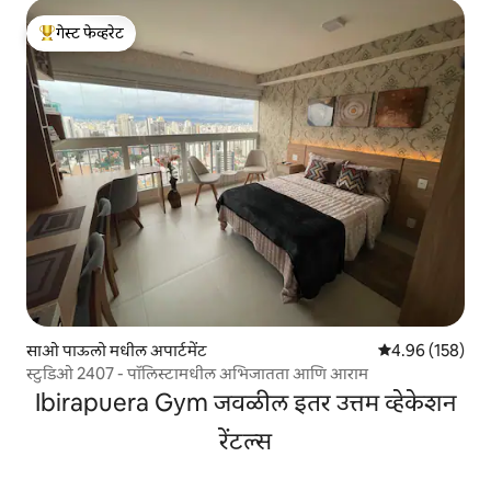
गेस्ट फेव्हरेट
टॉप गेस्ट फेव्हरेट
साओ पाऊलो मधील अपार्टमेंट
5 पैकी 4.96 सरासरी 
4.96 (158)
स्टुडिओ 2407 - पॉलिस्टामधील अभिजातता आणि आराम
Ibirapuera Gym जवळील इतर उत्तम व्हेकेशन
रेंटल्स