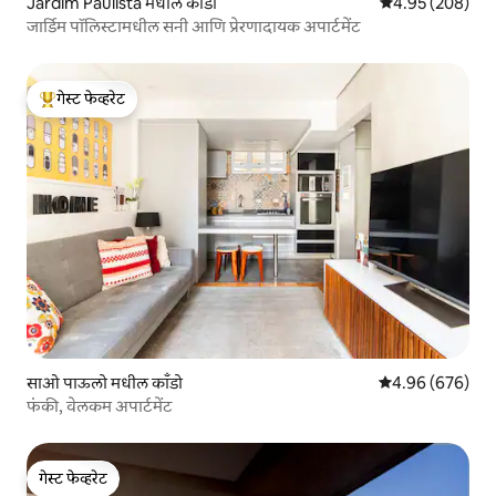
Jardim Paulista मधील काँडो
5 पैकी 4.95 सरासरी 
4.95 (208)
जार्डिम पॉलिस्टामधील सनी आणि प्रेरणादायक अपार्टमेंट
गेस्ट फेव्हरेट
टॉप गेस्ट फेव्हरेट
साओ पाऊलो मधील काँडो
5 पैकी 4.96 सरासरी 
4.96 (676)
फंकी, वेलकम अपार्टमेंट
गेस्ट फेव्हरेट
गेस्ट फेव्हरेट