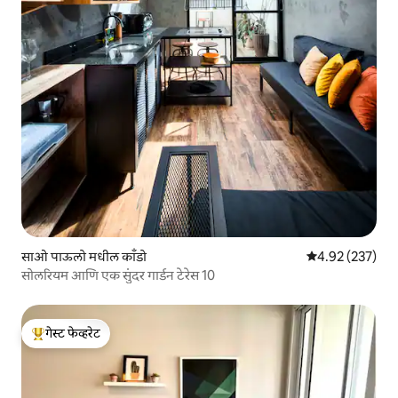
साओ पाऊलो मधील काँडो
5 पैकी 4.92 सरासरी 
4.92 (237)
सोलरियम आणि एक सुंदर गार्डन टेरेस 10
गेस्ट फेव्हरेट
टॉप गेस्ट फेव्हरेट