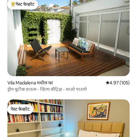
गेस्ट फेव्हरेट
टॉप गेस्ट फेव्हरेट
Vila Madalena मधील घर
5 पैकी 4.97 सरासरी 
4.97 (105)
ड्रीम बुटीक हाऊस - व्हिला बीट्रिझ - साओ पाउलो
गेस्ट फेव्हरेट
गेस्ट फेव्हरेट