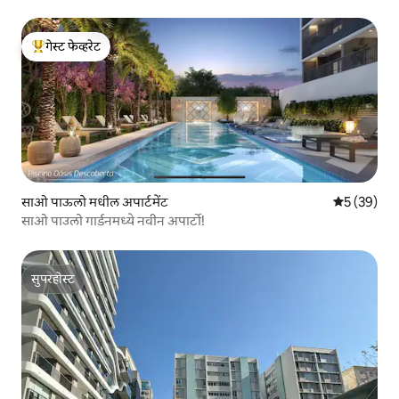
गेस्ट फेव्हरेट
टॉप गेस्ट फेव्हरेट
साओ पाऊलो मधील अपार्टमेंट
5 पैकी 5 सरासर
5 (39)
साओ पाउलो गार्डनमध्ये नवीन अपार्टो!
सुपरहोस्ट
सुपरहोस्ट