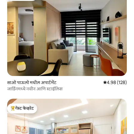
साओ पाऊलो मधील अपार्टमेंट
5 पैकी 4.98 सरासरी 
4.98 (128)
जार्डिनमध्ये नवीन आणि स्टाईलिश
गेस्ट फेव्हरेट
टॉप गेस्ट फेव्हरेट