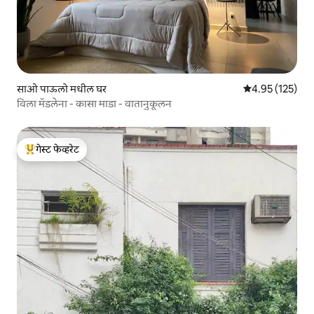
साओ पाऊलो मधील घर
5 पैकी 4.95 सरासरी
4.95 (125)
विला मॅडलेना - कासा माडा - वातानुकूलन
गेस्ट फेव्हरेट
टॉप गेस्ट फेव्हरेट