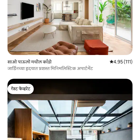
साओ पाऊलो मधील काँडो
5 पैकी 4.95 सरासरी
4.95 (111)
जार्डिनच्या हृदयात प्रशस्त मिनिमलिस्टिक अपार्टमेंट
गेस्ट फेव्हरेट
गेस्ट फेव्हरेट