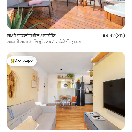
साओ पाऊलो मधील अपार्टमेंट
5 पैकी 4.92 सरासरी
4.92 (312)
खाजगी सॉना आणि हॉट टब असलेले पेंटहाऊस
गेस्ट फेव्हरेट
टॉप गेस्ट फेव्हरेट