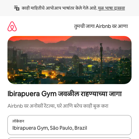
कंटेंटवर
काही माहितीचे आपोआप भाषांतर केले गेले आहे. 
मूळ भाषा दाखवा
जा
तुमची जागा Airbnb वर आणा
Ibirapuera Gym जवळील राहण्याच्या जागा
Airbnb वर अनोखी रेंटल्स, घरे आणि बरेच काही बुक करा
लोकेशन
जेव्हा परिणाम उपलब्ध असतील, तेव्हा वरच्या आणि खाली बाणांच्या किजसह नेव्हिगेट