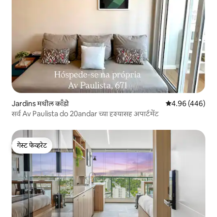
Jardins मधील काँडो
5 पैकी 4.96 सरासरी 
4.96 (446)
सर्व Av Paulista do 20andar च्या दृश्यासह अपार्टमेंट
गेस्ट फेव्हरेट
गेस्ट फेव्हरेट