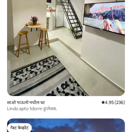
साओ पाऊलो मधील घर
5 पैकी 4.95 सरासरी 
4.95 (236)
Lindo apto 1dorm डुप्लेक्स.
गेस्ट फेव्हरेट
गेस्ट फेव्हरेट