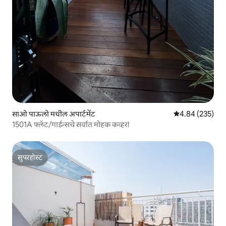
साओ पाऊलो मधील अपार्टमेंट
5 पैकी 4.84 सरासरी 
4.84 (235)
1501A फ्लॅट/गार्डन्सचे सर्वात मोहक कव्हर!
सुपरहोस्ट
सुपरहोस्ट