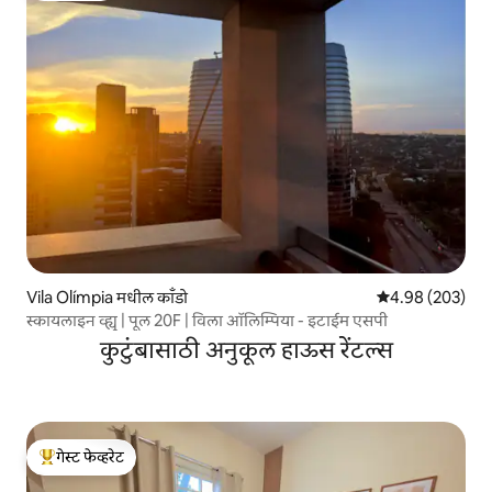
Vila Olímpia मधील काँडो
5 पैकी 4.98 सरासरी 
4.98 (203)
स्कायलाइन व्ह्यू | पूल 20F | विला ऑलिम्पिया - इटाईम एसपी
कुटुंबासाठी अनुकूल हाऊस रेंटल्स
गेस्ट फेव्हरेट
टॉप गेस्ट फेव्हरेट