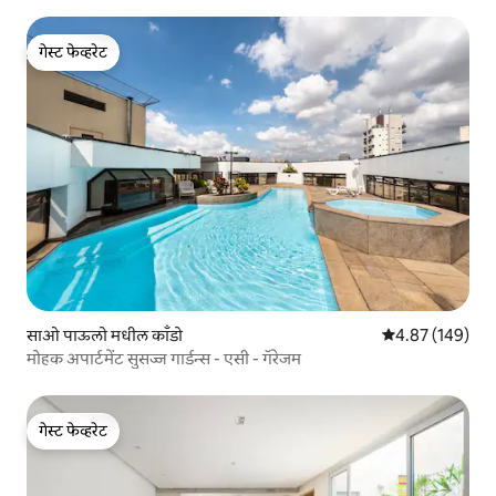
गेस्ट फेव्हरेट
गेस्ट फेव्हरेट
साओ पाऊलो मधील काँडो
5 पैकी 4.87 सरासरी 
4.87 (149)
मोहक अपार्टमेंट सुसज्ज गार्डन्स - एसी - गॅरेजम
गेस्ट फेव्हरेट
गेस्ट फेव्हरेट