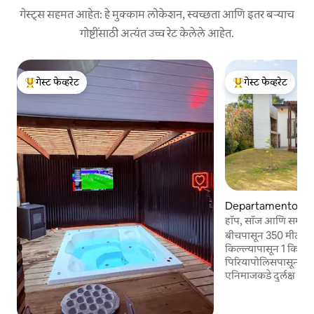
गेस्ट्स सहमत आहेत: हे मुक्काम लोकेशन, स्वच्छता आणि इतर बऱ्याच
गोष्टींसाठी अत्यंत उच्च रेट केलेले आहेत.
गेस्ट फेव्हरेट
गेस्ट फेव्हरेट
टॉप गेस्ट फेव्हरेट
टॉप गेस्ट फेव्हरेट
Departamento de
o मधील घर
हॉप, सॉज आणि समुद्राच्
बीचपासून 350 मीटर 
किल्ल्यापासून 1 किमी 
पिरियापोलिसपासून 7 क
एनिमाजकडे दुर्लक्ष कर
उपकरण उपकरण पूर्ण क
आणि प्रीपेड डायरेक्ट ट