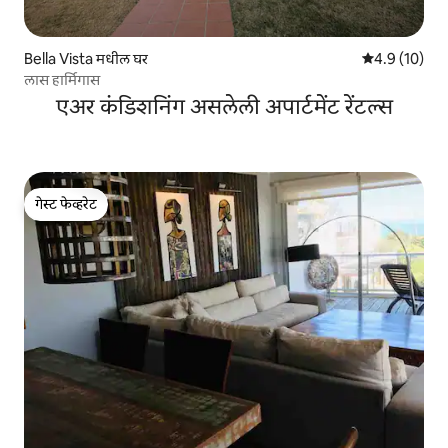
Bella Vista मधील घर
5 पैकी 4.9 सरासर
4.9 (10)
लास हार्मिगास
एअर कंडिशनिंग असलेली अपार्टमेंट रेंटल्स
गेस्ट फेव्हरेट
गेस्ट फेव्हरेट