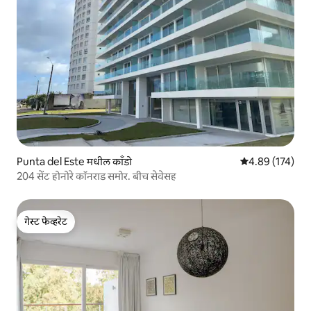
Punta del Este मधील काँडो
5 पैकी 4.89 सरासरी 
4.89 (174)
204 सेंट होनोरे कॉनराड समोर. बीच सेवेसह
गेस्ट फेव्हरेट
गेस्ट फेव्हरेट