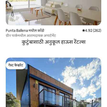
Punta Ballena मधील काँडो
5 पैकी 4.92 सरासरी 
4.92 (262)
ग्रीन पार्कमधील आरामदायक अपार्टमेंट
कुटुंबासाठी अनुकूल हाऊस रेंटल्स
गेस्ट फेव्हरेट
गेस्ट फेव्हरेट