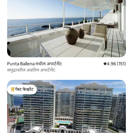
Punta Ballena मधील अपार्टमेंट
5 पैकी 4.96 सरासरी
4.96 (151)
समुद्रावरील अप्रतिम अपार्टमेंट
गेस्ट फेव्हरेट
टॉप गेस्ट फेव्हरेट