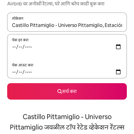
Airbnb वर अनोखी रेंटल्स, घरे आणि बरेच काही बुक करा
लोकेशन
जेव्हा परिणाम उपलब्ध असतील, तेव्हा वरच्या आणि खाली बाणांच्या किजसह नेव्हिगेट
चेक इन करा
चेक आऊट करा
सर्च करा
Castillo Pittamiglio - Universo
Pittamiglio जवळील टॉप रेटेड व्हेकेशन रेंटल्स