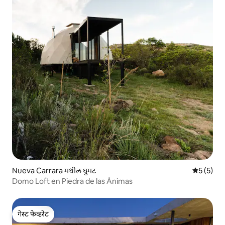
Nueva Carrara मधील घुमट
5 पैकी 5 सरा
5 (5)
Domo Loft en Piedra de las Ánimas
गेस्ट फेव्हरेट
गेस्ट फेव्हरेट