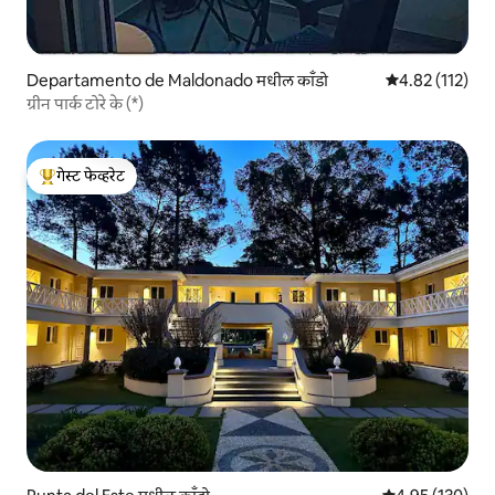
Departamento de Maldonado मधील काँडो
5 पैकी 4.82 सरासरी
4.82 (112)
ग्रीन पार्क टोरे के (*)
गेस्ट फेव्हरेट
टॉप गेस्ट फेव्हरेट