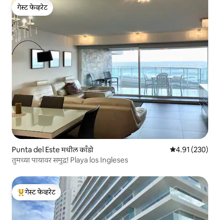
गेस्ट फेव्हरेट
गेस्ट फेव्हरेट
Punta del Este मधील काँडो
5 पैकी 4.91 सरासरी 
4.91 (230)
तुमच्या पायावर समुद्र! Playa los Ingleses
गेस्ट फेव्हरेट
टॉप गेस्ट फेव्हरेट