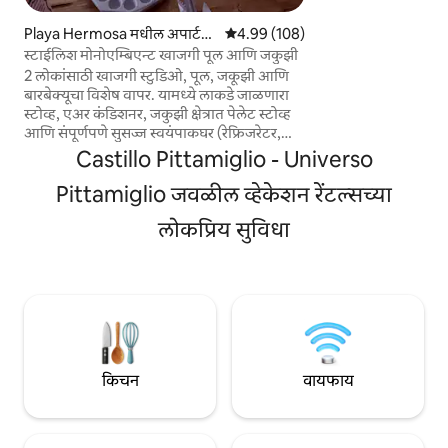
खिडक्यांमध्ये डासांचे जा
आठवड्यापेक्षा जास्त वा
Playa Hermosa मधील अपार्ट
5 पैकी 4.99 सरासरी रेटिंग, 108 रिव्ह्यूज
4.99 (108)
टॉवेल्स उपलब्ध आहेत प
मेंट
स्टाईलिश मोनोएम्बिएन्ट खाजगी पूल आणि जकुझी
लक्ष देतात. भाड्याने देण्
2 लोकांसाठी खाजगी स्टुडिओ, पूल, जकूझी आणि
तपासणी करा. वातावरण
बारबेक्यूचा विशेष वापर. यामध्ये लाकडे जाळणारा
निर्जंतुकीकरणाची हमी.
स्टोव्ह, एअर कंडिशनर, जकुझी क्षेत्रात पेलेट स्टोव्ह
आणि संपूर्णपणे सुसज्ज स्वयंपाकघर (रेफ्रिजरेटर,
मायक्रोवेव्ह, टोस्टर आणि भांडी) आहे. अशी जागा
Castillo Pittamiglio - Universo
जिथे तुम्हाला आवश्यक असलेले सर्वकाही आहे
आणि तुम्ही आरामात स्वयंपाक करू शकता. संपूर्ण
Pittamiglio जवळील व्हेकेशन रेंटल्सच्या
प्रॉपर्टी खाजगी आहे, कोणत्याही शेअर केलेल्या जागा
लोकप्रिय सुविधा
नाहीत. आदर्श लोकेशन: बस स्टॉप 100 मीटर
अंतरावर, सुपरमार्केट 200 मीटर अंतरावर आणि बीच
350 मीटर अंतरावर. आम्ही चादरी आणि टॉवेल्स
समाविष्ट करतो.
किचन
वायफाय