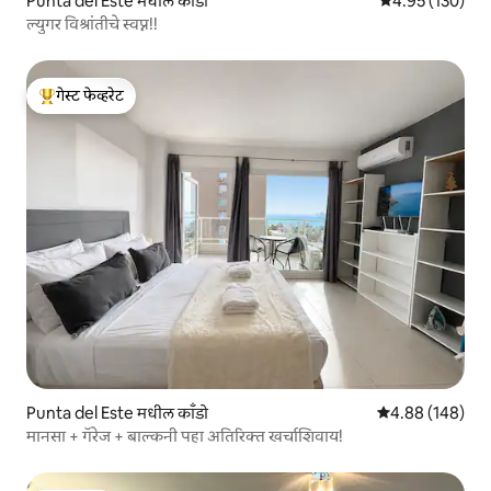
Punta del Este मधील काँडो
5 पैकी 4.95 सरासरी 
4.95 (130)
ल्युगर विश्रांतीचे स्वप्न!!
गेस्ट फेव्हरेट
टॉप गेस्ट फेव्हरेट
Punta del Este मधील काँडो
5 पैकी 4.88 सरासरी 
4.88 (148)
मानसा + गॅरेज + बाल्कनी पहा अतिरिक्त खर्चाशिवाय!