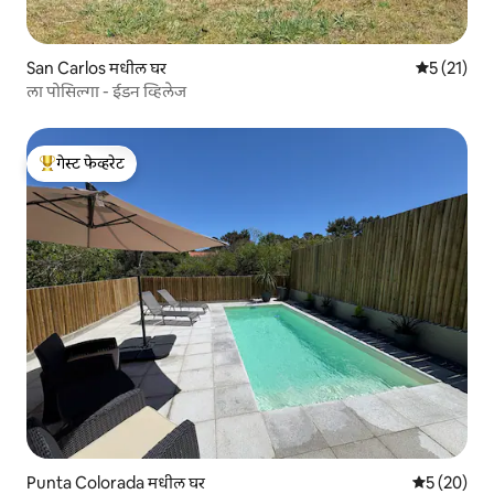
San Carlos मधील घर
5 पैकी 5 सरास
5 (21)
ला पोसिल्गा - ईडन व्हिलेज
गेस्ट फेव्हरेट
टॉप गेस्ट फेव्हरेट
Punta Colorada मधील घर
5 पैकी 5 सरासर
5 (20)