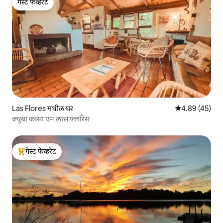
गेस्ट फेव्हरेट
गेस्ट फेव्हरेट
Las Flores मधील घर
5 पैकी 4.89 सरासर
4.89 (45)
क्युबा कासा एन लास फ्लॉरेस
गेस्ट फेव्हरेट
टॉप गेस्ट फेव्हरेट