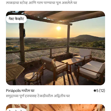
लाकडाचा स्टोव्ह आणि गरम पाण्याचा पूल असलेले घर
गेस्ट फेव्हरेट
गेस्ट फेव्हरेट
Piriápolis मधील घर
5 पैकी 5 सरास
5 (12)
समुद्राच्या पूर्ण दृश्यासह टेकडीवरील अद्वितीय घर