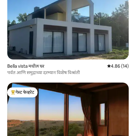
Bella vista मधील घर
5 पैकी 4.86 सरासर
4.86 (14)
पर्वत आणि समुद्राच्या दरम्यान विशेष विश्रांती
गेस्ट फेव्हरेट
टॉप गेस्ट फेव्हरेट