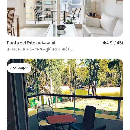
Punta del Este मधील काँडो
5 पैकी 4.9 सरासरी
4.9 (145)
डाउनटाउनमधील भव्य ल्युमिनस अपार्टमेंट
गेस्ट फेव्हरेट
गेस्ट फेव्हरेट