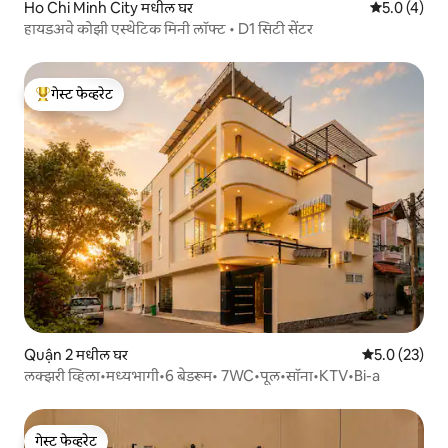
Ho Chi Minh City मधील घर
5 पैकी 5.0 सरास
5.0 (4)
हायडअवे कोझी एस्थेटिक मिनी लॉफ्ट • D1 सिटी सेंटर
गेस्ट फेव्हरेट
टॉप गेस्ट फेव्हरेट
Quận 2 मधील घर
5 पैकी 5.0 सरासर
5.0 (23)
लक्झरी व्हिला•मध्यभागी•6 बेडरूम• 7WC•पूल•सॉना•KTV•Bi-a
गेस्ट फेव्हरेट