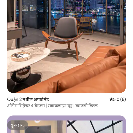
Quận 2 मधील अपार्टमेंट
5 पैकी 5.0 सरास
5.0 (6)
ओपेरा सिग्नेचर 4 बेडरूम | स्कायलाइन व्ह्यू | खाजगी लिफ्ट
सुपरहोस्ट
सुपरहोस्ट