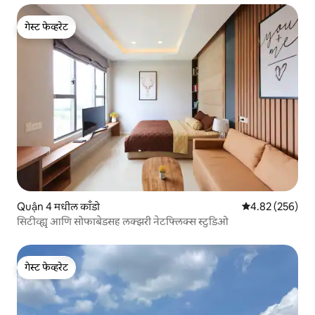
गेस्ट फेव्हरेट
गेस्ट फेव्हरेट
Quận 4 मधील काँडो
5 पैकी 4.82 सरासरी 
4.82 (256)
सिटीव्ह्यू आणि सोफाबेडसह लक्झरी नेटफ्लिक्स स्टुडिओ
गेस्ट फेव्हरेट
गेस्ट फेव्हरेट