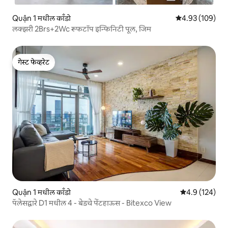
Quận 1 मधील काँडो
5 पैकी 4.93 सरासरी 
4.93 (109)
लक्झरी 2Brs+2Wc रूफटॉप इन्फिनिटी पूल, जिम
गेस्ट फेव्हरेट
गेस्ट फेव्हरेट
Quận 1 मधील काँडो
5 पैकी 4.9 सरासरी
4.9 (124)
पॅलेसद्वारे D1 मधील 4 - बेडचे पेंटहाऊस - Bitexco View