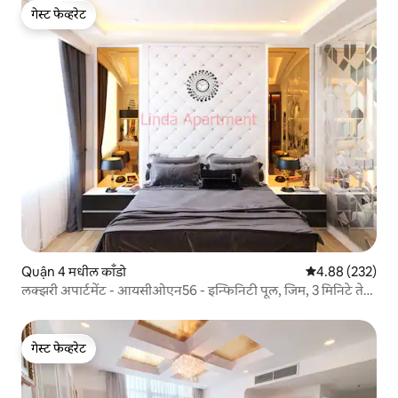
गेस्ट फेव्हरेट
गेस्ट फेव्हरेट
Quận 4 मधील काँडो
5 पैकी 4.88 सरासरी 
4.88 (232)
लक्झरी अपार्टमेंट - आयसीओएन56 - इन्फिनिटी पूल, जिम, 3 मिनिटे ते
सेंट्रल
गेस्ट फेव्हरेट
गेस्ट फेव्हरेट