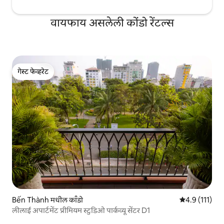
वायफाय असलेली कोंडो रेंटल्स
गेस्ट फेव्हरेट
गेस्ट फेव्हरेट
Bến Thành मधील काँडो
5 पैकी 4.9 सरासरी
4.9 (111)
लीलाई अपार्टमेंट प्रीमियम स्टुडिओ पार्कव्यू सेंटर D1