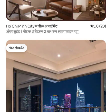
Ho Chi Minh City मधील अपार्टमेंट
5 पैकी 5.0 सरासर
5.0 (20)
अँबर सुईट | मोहक 3 बेडरूम 2 बाथरूम स्कायलाइन व्ह्यू
गेस्ट फेव्हरेट
गेस्ट फेव्हरेट