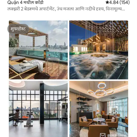
Quận 4 मधील काँडो
5 पैकी 4.84 सरासरी 
4.84 (154)
लक्झरी 2 बेडरूमचे अपार्टमेंट, उंच मजला आणि नदीचे दृश्य, विनामूल्य
जिम
सुपरहोस्ट
सुपरहोस्ट