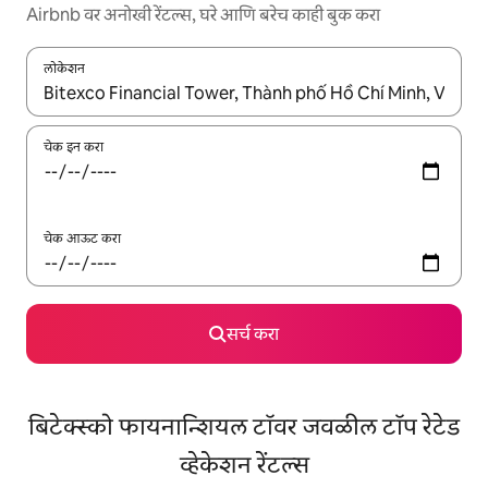
Airbnb वर अनोखी रेंटल्स, घरे आणि बरेच काही बुक करा
लोकेशन
जेव्हा परिणाम उपलब्ध असतील, तेव्हा वरच्या आणि खाली बाणांच्या किजसह नेव्हिगेट
चेक इन करा
चेक आऊट करा
सर्च करा
बिटेक्स्को फायनान्शियल टॉवर जवळील टॉप रेटेड
व्हेकेशन रेंटल्स