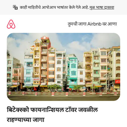
कंटेंटवर
काही माहितीचे आपोआप भाषांतर केले गेले आहे. 
मूळ भाषा दाखवा
जा
तुमची जागा Airbnb वर आणा
बिटेक्स्को फायनान्शियल टॉवर जवळील
राहण्याच्या जागा