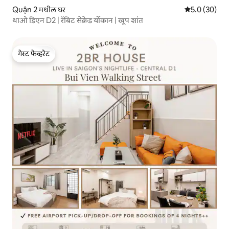
Quận 2 मधील घर
5 पैकी 5.0 सरासर
5.0 (30)
थाओ डिएन D2 | रॅबिट सेक्रेड र्योकान | खूप शांत
गेस्ट फेव्हरेट
गेस्ट फेव्हरेट