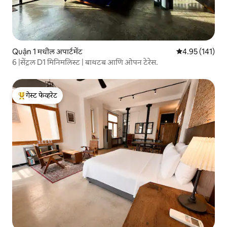
Quận 1 मधील अपार्टमेंट
5 पैकी 4.95 सरासरी
4.95 (141)
6 |सेंट्रल D1 मिनिमलिस्ट | बाथटब आणि ओपन टेरेस.
गेस्ट फेव्हरेट
टॉप गेस्ट फेव्हरेट