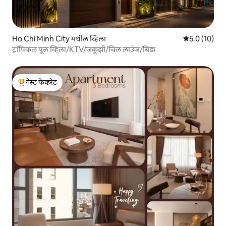
Ho Chi Minh City मधील व्हिला
5 पैकी 5.0 सरासर
5.0 (10)
ट्रॉपिकल पूल व्हिला/KTV/जकूझी/चिल लाउंज/बिडा
गेस्ट फेव्हरेट
टॉप गेस्ट फेव्हरेट