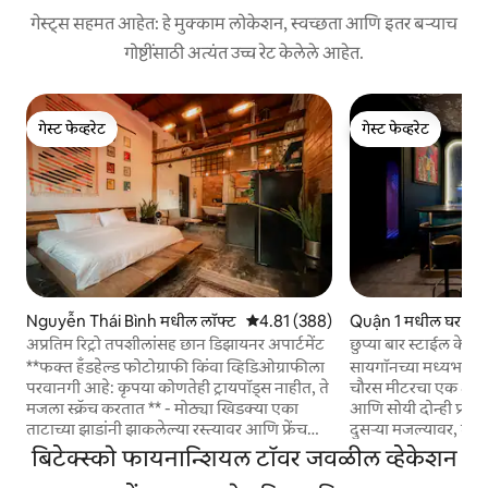
गेस्ट्स सहमत आहेत: हे मुक्काम लोकेशन, स्वच्छता आणि इतर बऱ्याच
गोष्टींसाठी अत्यंत उच्च रेट केलेले आहेत.
गेस्ट फेव्हरेट
गेस्ट फेव्हरेट
गेस्ट फेव्हरेट
गेस्ट फेव्हरेट
Nguyễn Thái Bình मधील लॉफ्ट
5 पैकी 4.81 सरासरी रेटिंग, 388 रिव्ह्यूज
4.81 (388)
Quận 1 मधील घर
अप्रतिम रिट्रो तपशीलांसह छान डिझायनर अपार्टमेंट
छुप्या बार स्टाईल केल
अ‍ॅलीवे
**फक्त हँडहेल्ड फोटोग्राफी किंवा व्हिडिओग्राफीला
सायगॉनच्या मध्यभागी
परवानगी आहे: कृपया कोणतेही ट्रायपॉड्स नाहीत, ते
चौरस मीटरचा एक अनोख
मजला स्क्रॅच करतात ** - मोठ्या खिडक्या एका
आणि सोयी दोन्ही प्रद
ताटाच्या झाडांनी झाकलेल्या रस्त्यावर आणि फ्रेंच
दुसऱ्या मजल्यावर, 
वसाहतवादी काळातील आर्किटेक्चरकडे पाहतात
बीनदेअर कॅफेच्या अगदी
बिटेक्स्को फायनान्शियल टॉवर जवळील व्हेकेशन
आणि व्हिएतनामच्या सर्वात उत्साही शहराच्या
लिव्हिंग आणि उत्तम कॉ