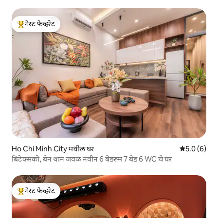
गेस्ट फेव्हरेट
टॉप गेस्ट फेव्हरेट
Ho Chi Minh City मधील घर
5 पैकी 5.0 सरास
5.0 (6)
बिटेक्सको, बेन थान जवळ नवीन 6 बेडरूम 7 बेड 6 WC चे घर
गेस्ट फेव्हरेट
टॉप गेस्ट फेव्हरेट