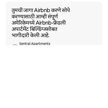
तुमची जागा Airbnb करणे सोपे करण्यासाठी आम्ही संपू
तुमची जागा Airbnb करणे सोपे
करण्यासाठी आम्ही संपूर्ण
अमेरिकेमध्ये Airbnb-फ्रेंडली
अपार्टमेंट बिल्डिंग्जसोबत
भागीदारी केली आहे.
Sentral Apartments
डेन्व्हर, कोलोरॅडो