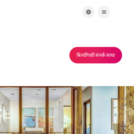
बिल्डींगशी संपर्क साधा