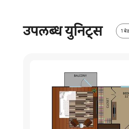
उपलब्ध युनिट्स
1 बे