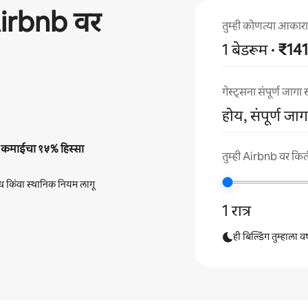
irbnb वर
तुम्ही कोणत्या आकाराच
1 बेडरूम
· ₹1
गेस्ट्सना संपूर्ण जाग
होय, संपूर्ण जा
ी
कमाईचा
१५%
हिस्सा
तुम्ही Airbnb वर किती
ंध किंवा स्थानिक नियम लागू
1 रात्र
ही बिल्डिंग तुम्हाला 