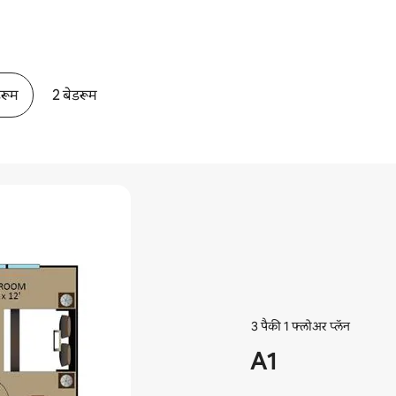
डरूम
2 बेडरूम
3 पैकी 1 फ्लोअर प्लॅन
A1