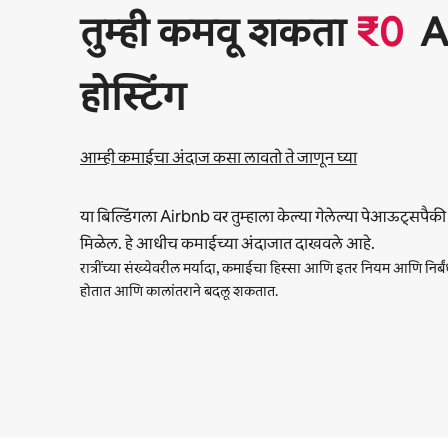
तुम्‍ही कमवू शकता
₹
0
A
होस्टिंग
आम्ही कमाईचा अंदाज कसा लावतो ते जाणून घ्या
या बिल्डिंगला Airbnb वर तुम्हाला केल्या गेलेल्या पेआऊट्सपैक
मिळेल. हे आधीच कमाईच्या अंदाजात दाखवले आहे.
रात्रींच्या संख्येवरील मर्यादा, कमाईचा हिस्सा आणि इतर नियम आणि निर्ब
होतात आणि कालांतराने बदलू शकतात.
तुमची संभाव्य कमाई दरमहा ₹52139 आहे